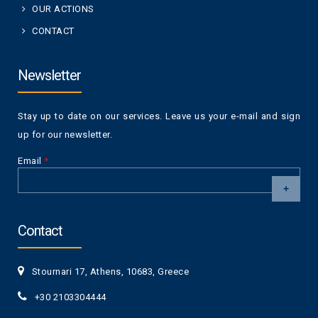
OUR ACTIONS
CONTACT
Newsletter
Stay up to date on our services. Leave us your e-mail and sign
up for our newsletter.
Email
*
CAPTCHA
This
Contact
question is
for testing
whether or
Stournari 17, Athens, 10683, Greece
not you are a
human visitor
+30 2103304444
and to
prevent