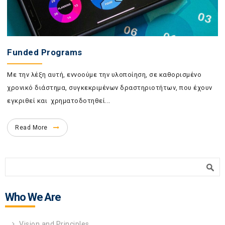
Funded Programs
Με την λέξη αυτή, εννοούμε την υλοποίηση, σε καθορισμένο
χρονικό διάστημα, συγκεκριμένων δραστηριοτήτων, που έχουν
εγκριθεί και χρηματοδοτηθεί...
Read More
Search form
Search
Who We Are
Vision and Principles