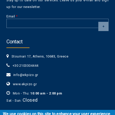
Stay up to date on our services. Leave us your e-mail and sign
up for our newsletter.
Email
*
CAPTCHA
This
Contact
question is
for testing
whether or
Stournari 17, Athens, 10683, Greece
not you are a
human visitor
+30 2103304444
and to
prevent
info@ekpizo.gr
automated
spam
www.ekpizo.gr
submissions.
5+2
Mon - Thu:
10:00 am - 2:00 pm
Closed
Sat - Sun:
We use cookies on this site to enhance your user experience