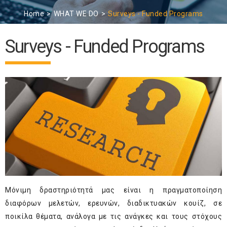
Home
WHAT WE DO
Surveys - Funded Programs
Surveys - Funded Programs
Μόνιμη δραστηριότητά μας είναι η πραγματοποίηση
διαφόρων μελετών, ερευνών, διαδικτυακών κουίζ, σε
ποικίλα θέματα, ανάλογα με τις ανάγκες και τους στόχους