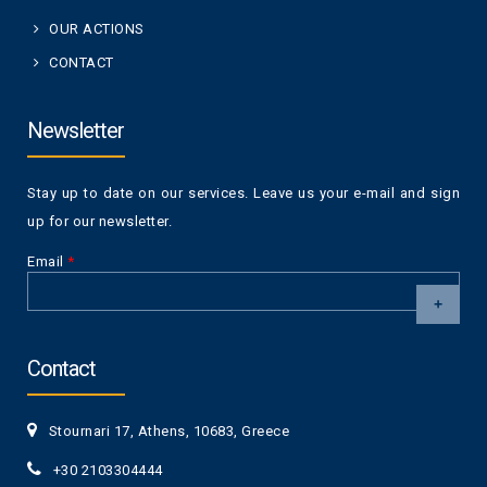
OUR ACTIONS
CONTACT
Newsletter
Stay up to date on our services. Leave us your e-mail and sign
up for our newsletter.
Email
*
CAPTCHA
This
Contact
question is
for testing
whether or
Stournari 17, Athens, 10683, Greece
not you are a
human visitor
+30 2103304444
and to