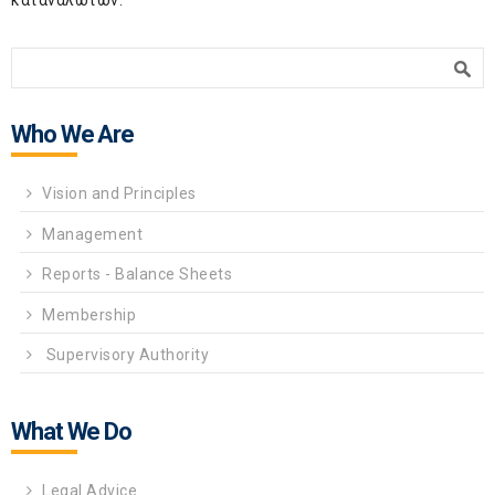
καταναλωτών.
Search form
Search
Who We Are
Vision and Principles
Management
Reports - Balance Sheets
Membership
Supervisory Authority
What We Do
Legal Advice