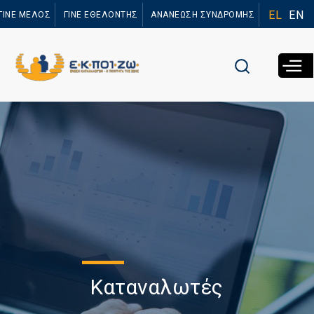
Παράκαμψη
EL
EN
ΓΙΝΕ ΜΕΛΟΣ
ΓΙΝΕ ΕΘΕΛΟΝΤΗΣ
ΑΝΑΝΕΩΣΗ ΣΥΝΔΡΟΜΗΣ
προς το
κυρίως
περιεχόμενο
Καταναλωτές