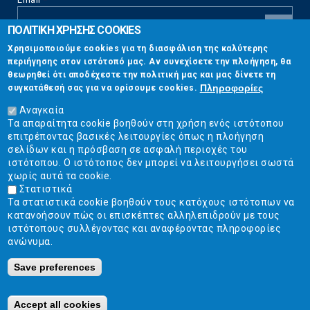
ΠΟΛΙΤΙΚΗ ΧΡΗΣΗΣ COOKIES
CAPTCHA
Χρησιμοποιούμε cookies για τη διασφάλιση της καλύτερης
This
περιήγησης στον ιστότοπό μας. Αν συνεχίσετε την πλοήγηση, θα
Επικοινωνία
question is
θεωρηθεί ότι αποδέχεστε την πολιτική μας και μας δίνετε τη
for testing
Πληροφορίες
συγκατάθεσή σας για να ορίσουμε cookies.
whether or
Στουρνάρη 17, Αθήνα 10683
not you are a
Αναγκαία
human visitor
Τα απαραίτητα cookie βοηθούν στη χρήση ενός ιστότοπου
2103304444
and to
επιτρέποντας βασικές λειτουργίες όπως η πλοήγηση
prevent
σελίδων και η πρόσβαση σε ασφαλή περιοχές του
info@ekpizo.gr
automated
ιστότοπου. Ο ιστότοπος δεν μπορεί να λειτουργήσει σωστά
spam
χωρίς αυτά τα cookie.
www.ekpizo.gr
submissions.
Στατιστικά
Τα στατιστικά cookie βοηθούν τους κατόχους ιστότοπων να
5+2
Δευ - Πεμ:
10:00 πμ - 2:00 μμ
κατανοήσουν πώς οι επισκέπτες αλληλεπιδρούν με τους
Σάβ - Κυρ:
Κλειστά
ιστότοπους συλλέγοντας και αναφέροντας πληροφορίες
ανώνυμα.
Save preferences
Ε.Κ.ΠΟΙ.ΖΩ. | Ένωση Καταναλωτών - Η Ποιότητα Της Ζωής © 2019
Κατασκευή ιστοσελίδων Istology | Web & Marketing Solutions
Accept all cookies