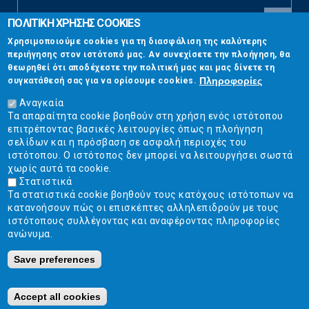
ΠΟΛΙΤΙΚΗ ΧΡΗΣΗΣ COOKIES
CAPTCHA
Χρησιμοποιούμε cookies για τη διασφάλιση της καλύτερης
This
περιήγησης στον ιστότοπό μας. Αν συνεχίσετε την πλοήγηση, θα
Επικοινωνία
question is
θεωρηθεί ότι αποδέχεστε την πολιτική μας και μας δίνετε τη
for testing
Πληροφορίες
συγκατάθεσή σας για να ορίσουμε cookies.
whether or
Στουρνάρη 17, Αθήνα 10683
not you are a
Αναγκαία
human visitor
Τα απαραίτητα cookie βοηθούν στη χρήση ενός ιστότοπου
2103304444
and to
επιτρέποντας βασικές λειτουργίες όπως η πλοήγηση
prevent
σελίδων και η πρόσβαση σε ασφαλή περιοχές του
info@ekpizo.gr
automated
ιστότοπου. Ο ιστότοπος δεν μπορεί να λειτουργήσει σωστά
spam
χωρίς αυτά τα cookie.
www.ekpizo.gr
submissions.
Στατιστικά
Τα στατιστικά cookie βοηθούν τους κατόχους ιστότοπων να
5+2
Δευ - Πεμ:
10:00 πμ - 2:00 μμ
κατανοήσουν πώς οι επισκέπτες αλληλεπιδρούν με τους
Σάβ - Κυρ:
Κλειστά
ιστότοπους συλλέγοντας και αναφέροντας πληροφορίες
ανώνυμα.
Save preferences
Ε.Κ.ΠΟΙ.ΖΩ. | Ένωση Καταναλωτών - Η Ποιότητα Της Ζωής © 2019
Κατασκευή ιστοσελίδων Istology | Web & Marketing Solutions
Accept all cookies