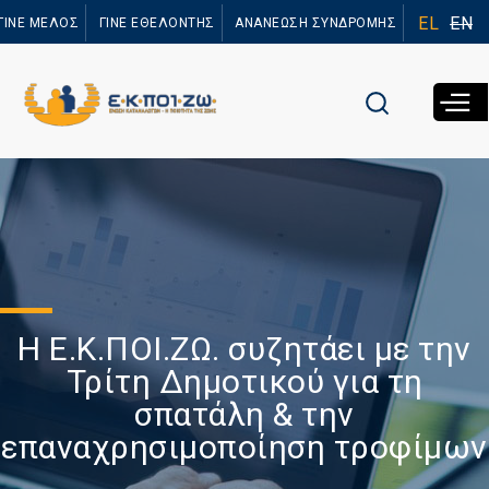
Παράκαμψη
EL
EN
ΓΙΝΕ ΜΕΛΟΣ
ΓΙΝΕ ΕΘΕΛΟΝΤΗΣ
ΑΝΑΝΕΩΣΗ ΣΥΝΔΡΟΜΗΣ
προς το
κυρίως
περιεχόμενο
Η Ε.Κ.ΠΟΙ.ΖΩ. συζητάει με την
Τρίτη Δημοτικού για τη
σπατάλη & την
επαναχρησιμοποίηση τροφίμων