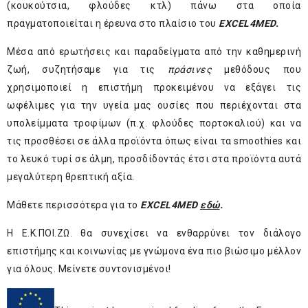
(κουκούτσια, φλούδες κτλ) πάνω στα οποία
πραγματοποιείται η έρευνα στο πλαίσιο του
EXCEL
4MED
.
Μέσα από ερωτήσεις και παραδείγματα από την καθημερινή
ζωή, συζητήσαμε για τις
πράσινες
μεθόδους που
χρησιμοποιεί η επιστήμη προκειμένου να εξάγει τις
ωφέλιμες για την υγεία μας ουσίες που περιέχονται στα
υπολείμματα τροφίμων (π.χ. φλούδες πορτοκαλιού) και να
τις προσθέσει σε άλλα προϊόντα όπως είναι τα smoothies και
το λευκό τυρί σε άλμη, προσδίδοντάς έτσι στα προϊόντα αυτά
μεγαλύτερη θρεπτική αξία.
Μάθετε περισσότερα για το
EXCEL
4MED
εδώ
.
Η Ε.Κ.ΠΟΙ.ΖΩ. θα συνεχίσει να ενθαρρύνει τον διάλογο
επιστήμης και κοινωνίας με γνώμονα ένα πιο βιώσιμο μέλλον
για όλους. Μείνετε συντονισμένοι!