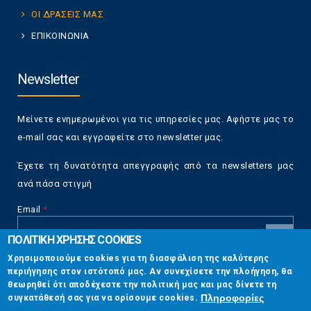
ΟΙ ΔΡΑΣΕΙΣ ΜΑΣ
ΕΠΙΚΟΙΝΩΝΙΑ
Newsletter
Μείνετε ενημερωμένοι για τις υπηρεσίες μας. Αφήστε μας το
e-mail σας και εγγραφείτε στο newsletter μας.
Έχετε τη δυνατότητα απεγγραφής από τα newsletters μας
ανά πάσα στιγμή
Email
*
ΠΟΛΙΤΙΚΗ ΧΡΗΣΗΣ COOKIES
CAPTCHA
Χρησιμοποιούμε cookies για τη διασφάλιση της καλύτερης
This
περιήγησης στον ιστότοπό μας. Αν συνεχίσετε την πλοήγηση, θα
Επικοινωνία
question is
θεωρηθεί ότι αποδέχεστε την πολιτική μας και μας δίνετε τη
for testing
Πληροφορίες
συγκατάθεσή σας για να ορίσουμε cookies.
whether or