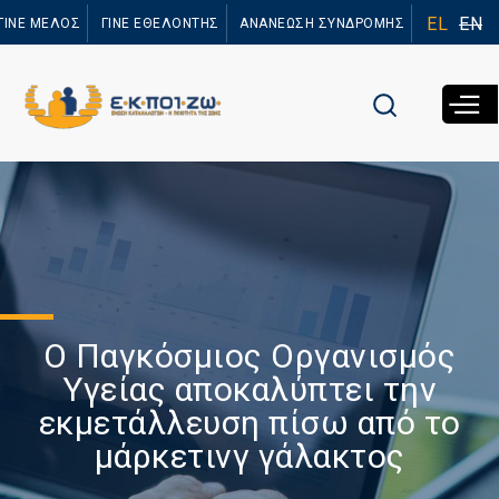
Παράκαμψη
EL
EN
ΓΙΝΕ ΜΕΛΟΣ
ΓΙΝΕ ΕΘΕΛΟΝΤΗΣ
ΑΝΑΝΕΩΣΗ ΣΥΝΔΡΟΜΗΣ
προς το
κυρίως
περιεχόμενο
O Παγκόσμιος Οργανισμός
Υγείας αποκαλύπτει την
εκμετάλλευση πίσω από το
μάρκετινγ γάλακτος