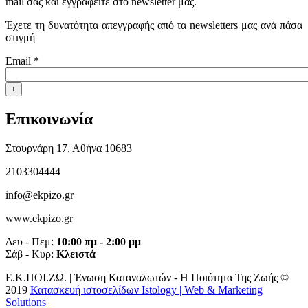
mail σας και εγγραφείτε στο newsletter μας.
Έχετε τη δυνατότητα απεγγραφής από τα newsletters μας ανά πάσα
στιγμή
Email
*
CAPTCHA
This question is for testing whether or not you are a human visitor 
Επικοινωνία
prevent automated spam submissions.
5+2
Στουρνάρη 17, Αθήνα 10683
2103304444
info@ekpizo.gr
www.ekpizo.gr
Δευ - Πεμ:
10:00 πμ - 2:00 μμ
Σάβ - Κυρ:
Κλειστά
Ε.Κ.ΠΟΙ.ΖΩ. | Ένωση Καταναλωτών - Η Ποιότητα Της Ζωής ©
2019
Κατασκευή ιστοσελίδων Istology | Web & Marketing
Solutions