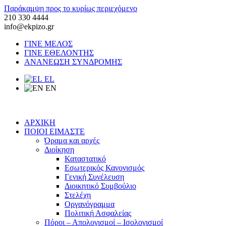
Παράκαμψη προς το κυρίως περιεχόμενο
210 330 4444
info@ekpizo.gr
ΓΙΝΕ ΜΕΛΟΣ
ΓΙΝΕ ΕΘΕΛΟΝΤΗΣ
ΑΝΑΝΕΩΣΗ ΣΥΝΔΡΟΜΗΣ
EL
EN
ΑΡΧΙΚΗ
ΠΟΙΟΙ ΕΙΜΑΣΤΕ
Όραμα και αρχές
Διοίκηση
Καταστατικό
Εσωτερικός Κανονισμός
Γενική Συνέλευση
Διοικητικό Συμβούλιο
Στελέχη
Οργανόγραμμα
Πολιτική Ασφαλείας
Πόροι – Απολογισμοί – Ισολογισμοί