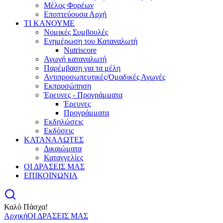
Μέλος Φορέων
Εποπτεύουσα Αρχή
ΤΙ ΚΑΝΟΥΜΕ
Νομικές Συμβουλές
Ενημέρωση του Καταναλωτή
Nutriscore
Αγωγή καταναλωτή
Παρέμβαση για τα μέλη
Αντιπροσωπευτικές/Ομαδικές Αγωγές
Εκπροσώπηση
Έρευνες - Προγράμματα
Έρευνες
Προγράμματα
Εκδηλώσεις
Εκδόσεις
ΚΑΤΑΝΑΛΩΤΕΣ
Δικαιώματα
Καταγγελίες
ΟΙ ΔΡΑΣΕΙΣ ΜΑΣ
ΕΠΙΚΟΙΝΩΝΙΑ
Καλό Πάσχα!
Αρχική
ΟΙ ΔΡΑΣΕΙΣ ΜΑΣ