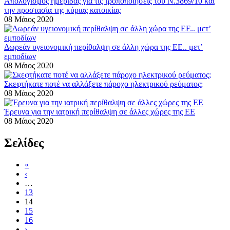
Απολογισμός ημερίδας για τις τροποποιήσεις του Ν.3869/10 και
την προστασία της κύριας κατοικίας
08 Μάιος 2020
Δωρεάν υγειονομική περίθαλψη σε άλλη χώρα της ΕΕ.. μετ’
εμποδίων
08 Μάιος 2020
Σκεφτήκατε ποτέ να αλλάξετε πάροχο ηλεκτρικού ρεύματος;
08 Μάιος 2020
Έρευνα για την ιατρική περίθαλψη σε άλλες χώρες της ΕΕ
08 Μάιος 2020
Σελίδες
«
‹
…
13
14
15
16
›