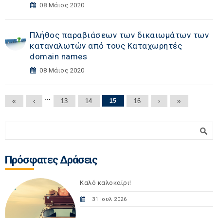
08 Μάιος 2020
Πλήθος παραβιάσεων των δικαιωμάτων των
καταναλωτών από τους Καταχωρητές
domain names
08 Μάιος 2020
Σελίδες
…
«
‹
13
14
15
16
›
»
Φόρμα αναζήτησης
Αναζήτηση
Πρόσφατες Δράσεις
Καλό καλοκαίρι!
31 Ιουλ 2026