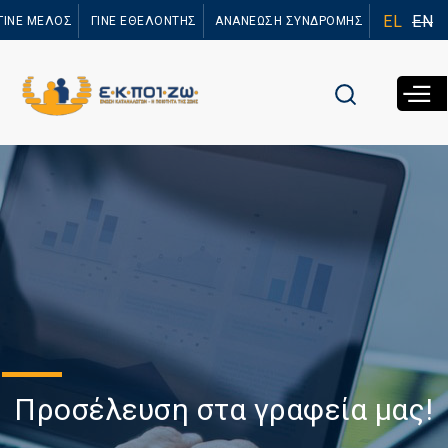
Παράκαμψη
EL
EN
ΓΙΝΕ ΜΕΛΟΣ
ΓΙΝΕ ΕΘΕΛΟΝΤΗΣ
ΑΝΑΝΕΩΣΗ ΣΥΝΔΡΟΜΗΣ
προς το
κυρίως
περιεχόμενο
Προσέλευση στα γραφεία μας!