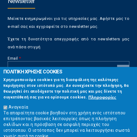
Newsletter
Μείνετε ενημερωμένοι για τις υπηρεσίες μας. Αφήστε μας το
e-mail σας και εγγραφείτε στο newsletter μας.
Έχετε τη δυνατότητα απεγγραφής από τα newsletters μας
ανά πάσα στιγμή
Email
*
ΠΟΛΙΤΙΚΗ ΧΡΗΣΗΣ COOKIES
CAPTCHA
Χρησιμοποιούμε cookies για τη διασφάλιση της καλύτερης
This
περιήγησης στον ιστότοπό μας. Αν συνεχίσετε την πλοήγηση, θα
Επικοινωνία
question is
θεωρηθεί ότι αποδέχεστε την πολιτική μας και μας δίνετε τη
for testing
Πληροφορίες
συγκατάθεσή σας για να ορίσουμε cookies.
whether or
Στουρνάρη 17, Αθήνα 10683
not you are a
Αναγκαία
human visitor
Τα απαραίτητα cookie βοηθούν στη χρήση ενός ιστότοπου
2103304444
and to
επιτρέποντας βασικές λειτουργίες όπως η πλοήγηση
prevent
σελίδων και η πρόσβαση σε ασφαλή περιοχές του
info@ekpizo.gr
automated
ιστότοπου. Ο ιστότοπος δεν μπορεί να λειτουργήσει σωστά
spam
χωρίς αυτά τα cookie.