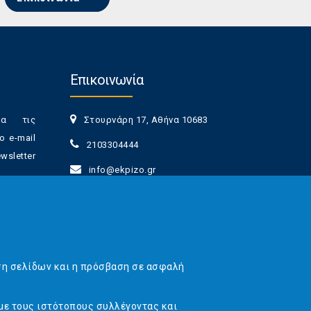
Επικοινωνία
ια τις
Στουρνάρη 17, Αθήνα 10683
ο e-mail
2103304444
sletter
info@ekpizo.gr
www.ekpizo.gr
γγραφής
Δευ - Πεμ:
10:00 πμ - 2:00 μμ
νά πάσα
Σάβ - Κυρ:
Κλειστά
ση σελίδων και η πρόσβαση σε ασφαλή
με τους ιστότοπους συλλέγοντας και