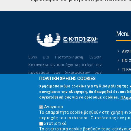
Menu
ΑΡΧ
Είναι μία Πιστοποιημένη Ένωση
ΠΟΙΟ
Καταναλωτών που έχει ως στόχο την
ΤΙ 
προστασία των δικαιωμάτων των
ΠΟΛΙΤΙΚΗ ΧΡΗΣΗΣ COOKIES
ΚΑΤ
καταναλωτών και την βελτίωση της
Χρησιμοποιούμε cookies για τη διασφάλιση της 
ποιότητας της ζωής τους.
ΟΙ Δ
συνεχίσετε την πλοήγηση, θα θεωρηθεί ότι αποδέ
ΕΠΙΚ
Πληρ
συγκατάθεσή σας για να ορίσουμε cookies.
Αναγκαία
Τα απαραίτητα cookie βοηθούν στη χρήση εν
περιοχές του ιστότοπου. Ο ιστότοπος δεν μπ
Στατιστικά
Τα στατιστικά cookie βοηθούν τους κατόχου