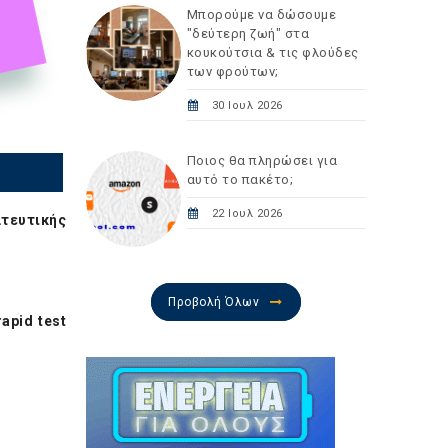
Μπορούμε να δώσουμε
"δεύτερη ζωή" στα
κουκούτσια & τις φλούδες
των φρούτων;
30 Ιουλ 2026
Ποιος θα πληρώσει για
αυτό το πακέτο;
22 Ιουλ 2026
τευτικής
Προβολή Όλων
apid test