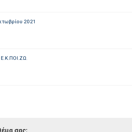
Οκτωβρίου 2021
Ε.Κ.ΠΟΙ.ΖΩ.
θέμα σας;