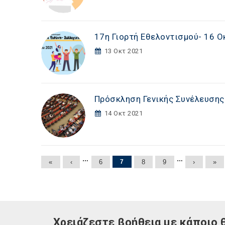
17η Γιορτή Εθελοντισμού- 16 
13 Οκτ 2021
Πρόσκληση Γενικής Συνέλευσης 
14 Οκτ 2021
Σελίδες
…
…
«
‹
6
7
8
9
›
»
Χρειάζεστε βοήθεια με κάποιο 