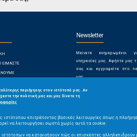
Newsletter
Μείνετε ενημερωμένοι γ
ΙΚΗ
υπηρεσίες μας. Αφήστε μας τ
Ι ΕΙΜΑΣΤΕ
σας και εγγραφείτε στο new
ΚΑΝΟΥΜΕ
μας.
ΑΝΑΛΩΤΕΣ
Έχετε τη δυνατότητα απε
καλύτερης περιήγησης στον ιστότοπό μας. Αν
ΡΑΣΕΙΣ ΜΑΣ
χεστε την πολιτική μας και μας δίνετε τη
από τα newsletters μας α
ΟΙΝΩΝΙΑ
οφορίες
στιγμή
Email
*
ός ιστότοπου επιτρέποντας βασικές λειτουργίες όπως η πλοήγη
ορεί να λειτουργήσει σωστά χωρίς αυτά τα cookie.
ς ιστότοπων να κατανοήσουν πώς οι επισκέπτες αλληλεπιδρούν 
CAPTCHA