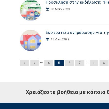
Πρόσκληση στην εκδήλωση: "Η 
30 Μαρ 2023
Εκστρατεία ενημέρωσης για τη
15 Δεκ 2022
Σελίδες
…
…
«
‹
4
5
6
7
›
»
Χρειάζεστε βοήθεια με κάποιο 