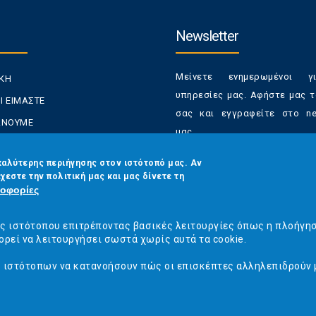
Newsletter
Μείνετε ενημερωμένοι γ
ΙΚΗ
υπηρεσίες μας. Αφήστε μας τ
Ι ΕΙΜΑΣΤΕ
σας και εγγραφείτε στο new
ΚΑΝΟΥΜΕ
μας.
ΑΝΑΛΩΤΕΣ
Έχετε τη δυνατότητα απε
καλύτερης περιήγησης στον ιστότοπό μας. Αν
ΡΑΣΕΙΣ ΜΑΣ
χεστε την πολιτική μας και μας δίνετε τη
από τα newsletters μας α
ΟΙΝΩΝΙΑ
οφορίες
στιγμή
Email
*
ός ιστότοπου επιτρέποντας βασικές λειτουργίες όπως η πλοήγη
ορεί να λειτουργήσει σωστά χωρίς αυτά τα cookie.
ς ιστότοπων να κατανοήσουν πώς οι επισκέπτες αλληλεπιδρούν 
CAPTCHA
This
question is
ναλωτών - Η Ποιότητα Της Ζωής © 2019
Κατασκευή ιστοσελίδων Istology |
for testing