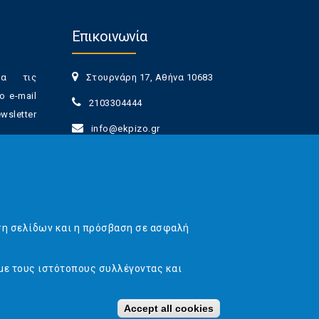
Επικοινωνία
ια τις
Στουρνάρη 17, Αθήνα 10683
ο e-mail
2103304444
sletter
info@ekpizo.gr
www.ekpizo.gr
γγραφής
Δευ - Πεμ:
10:00 πμ - 2:00 μμ
νά πάσα
Σάβ - Κυρ:
Κλειστά
ση σελίδων και η πρόσβαση σε ασφαλή
με τους ιστότοπους συλλέγοντας και
 Web & Marketing Solutions
Accept all cookies