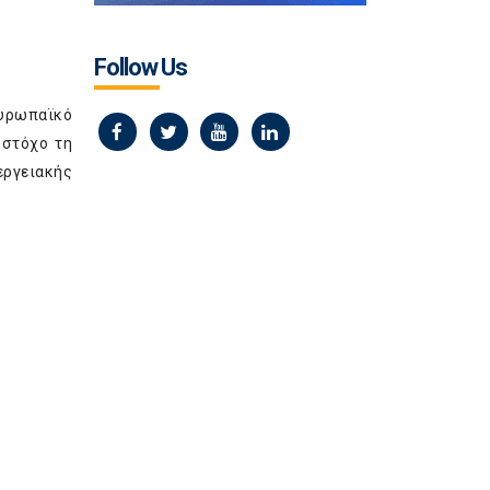
Follow Us
υρωπαϊκό
 στόχο τη
εργειακής