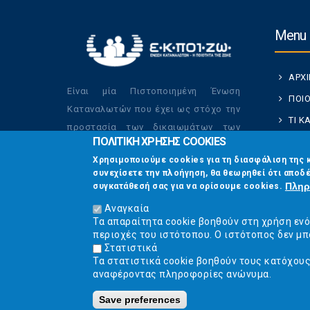
Menu
ΑΡΧ
Είναι μία Πιστοποιημένη Ένωση
ΠΟΙΟ
Καταναλωτών που έχει ως στόχο την
ΤΙ 
προστασία των δικαιωμάτων των
ΠΟΛΙΤΙΚΗ ΧΡΗΣΗΣ COOKIES
ΚΑΤ
καταναλωτών και την βελτίωση της
Χρησιμοποιούμε cookies για τη διασφάλιση της 
ποιότητας της ζωής τους.
ΟΙ Δ
συνεχίσετε την πλοήγηση, θα θεωρηθεί ότι αποδέ
ΕΠΙΚ
Πληρ
συγκατάθεσή σας για να ορίσουμε cookies.
Αναγκαία
Τα απαραίτητα cookie βοηθούν στη χρήση εν
περιοχές του ιστότοπου. Ο ιστότοπος δεν μπ
Στατιστικά
Τα στατιστικά cookie βοηθούν τους κατόχου
αναφέροντας πληροφορίες ανώνυμα.
Save preferences
Ε.Κ.ΠΟΙ.ΖΩ. | Ένωση Κατα