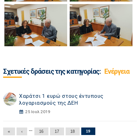
Σχετικές δράσεις της κατηγορίας:
Ενέργεια
Χαράτσι 1 ευρώ στους έντυπους
λογαριασμούς της ΔΕΗ
25 Ιουλ 2019
Σελίδες
…
«
‹
16
17
18
19