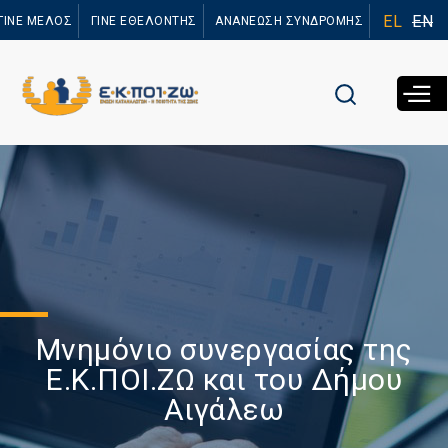
Παράκαμψη
EL
EN
ΓΙΝΕ ΜΕΛΟΣ
ΓΙΝΕ ΕΘΕΛΟΝΤΗΣ
ΑΝΑΝΕΩΣΗ ΣΥΝΔΡΟΜΗΣ
προς το
κυρίως
περιεχόμενο
Μνημόνιο συνεργασίας της
Ε.Κ.ΠΟΙ.ΖΩ και του Δήμου
Αιγάλεω