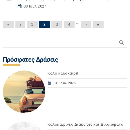
03 Ιουλ 2024
Σελίδες
…
«
‹
1
2
3
4
›
»
Φόρμα αναζήτησης
Αναζήτηση
Πρόσφατες Δράσεις
Καλό καλοκαίρι!
31 Ιουλ 2026
Καλοκαιρινές Διακοπές και Δικαιώματα