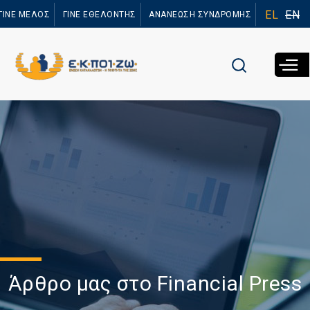
Παράκαμψη
EL
EN
ΓΙΝΕ ΜΕΛΟΣ
ΓΙΝΕ ΕΘΕΛΟΝΤΗΣ
ΑΝΑΝΕΩΣΗ ΣΥΝΔΡΟΜΗΣ
προς το
κυρίως
περιεχόμενο
Άρθρο μας στο Financial Press