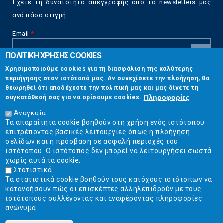
Έχετε τη δυνατότητα απεγγραφής από τα newsletters μας
ανά πάσα στιγμή
Email
*
ΠΟΛΙΤΙΚΗ ΧΡΗΣΗΣ COOKIES
CAPTCHA
Χρησιμοποιούμε cookies για τη διασφάλιση της καλύτερης
This
περιήγησης στον ιστότοπό μας. Αν συνεχίσετε την πλοήγηση, θα
Επικοινωνία
question is
θεωρηθεί ότι αποδέχεστε την πολιτική μας και μας δίνετε τη
for testing
Πληροφορίες
συγκατάθεσή σας για να ορίσουμε cookies.
whether or
Στουρνάρη 17, Αθήνα 10683
not you are a
Αναγκαία
human visitor
Τα απαραίτητα cookie βοηθούν στη χρήση ενός ιστότοπου
2103304444
and to
επιτρέποντας βασικές λειτουργίες όπως η πλοήγηση
prevent
σελίδων και η πρόσβαση σε ασφαλή περιοχές του
info@ekpizo.gr
automated
ιστότοπου. Ο ιστότοπος δεν μπορεί να λειτουργήσει σωστά
spam
χωρίς αυτά τα cookie.
www.ekpizo.gr
submissions.
Στατιστικά
Τα στατιστικά cookie βοηθούν τους κατόχους ιστότοπων να
5+2
Δευ - Πεμ:
10:00 πμ - 2:00 μμ
κατανοήσουν πώς οι επισκέπτες αλληλεπιδρούν με τους
Σάβ - Κυρ:
Κλειστά
ιστότοπους συλλέγοντας και αναφέροντας πληροφορίες
ανώνυμα.