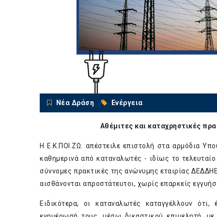
Νέα Δράση
Ενέργεια
Αθέμιτες και καταχρηστικές πρ
Η Ε.Κ.ΠΟΙ.ΖΩ. απέστειλε επιστολή στα αρμόδια Υ
καθημερινά από καταναλωτές - ιδίως το τελευταίο 
σύννομες πρακτικές της ανώνυμης εταιρίας ΔΕΔΔΗ
αισθάνονται απροστάτευτοι, χωρίς επαρκείς εγγυήσε
Ειδικότερα, οι καταναλωτές καταγγέλλουν ότι, 
ενημέρωσή τους, μέσω δικαστικού επιμελητή, με