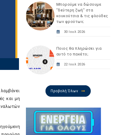
Μπορούμε να δώσουμε
"δεύτερη ζωή" στα
κουκούτσια & τις φλούδες
των φρούτων;
30 Ιουλ 2026
Ποιος θα πληρώσει για
αυτό το πακέτο;
22 Ιουλ 2026
 λαμβάνει
Προβολή Όλων
ές και μη
ταναλωτών
οηγούμενη
ν παρούσα