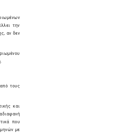
ριωμένων
έλλει την
ς, αν δεν
ηριωμένου
.
 από τους
ικής και
 αδιαφανή
ατικά που
 μηνών με