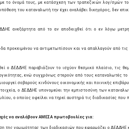
 με το όνομά τους, με κατάσχεση των τραπεζικών λογ/σμών το
υπόθεση του καταναλωτή την έχει αναλάβει δικηγόρος, δεν επι
ΔΔΗΕ ανεξάρτητα από το αν αποδειχθεί ότι ο εν λόγω μετρ
οδα προκειμένου να αντιμετωπίσουν και να απαλλαγούν από τις
υθεί ο ΔΕΔΔΗΕ παραβιάζουν το ισχύον θεσμικό πλαίσιο, τις θε
λογικότητας, ενώ συγχρόνως στερούν από τους καταναλωτές το
ημιουργεί σοβαρούς κινδύνους οικονομικής και ποινικής επιβάρ
τοιχεία, ο ΔΕΔΔΗΕ υπονομεύει την εμπιστοσύνη των καταναλ
λίου, ο οποίος οφείλει να τηρεί αυστηρά τις διαδικασίες που 
Αρχές να αναλάβουν ΑΜΕΣΑ πρωτοβουλίες για:
ση της νομιμότητας των διαδικασιών που εφαρμόζει ο ΔΕΔΔΗΕ 