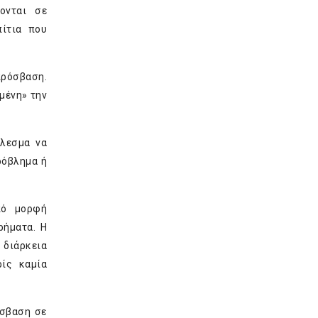
ονται σε
πίτια που
πρόσβαση.
μένη» την
έλεσμα να
ρόβλημα ή
πό μορφή
ρήματα. Η
 διάρκεια
ίς καμία
όσβαση σε