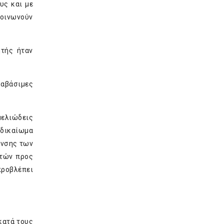
υς και με
κοινωνούν
ητής ήταν
 αβάσιμες
μελιώδεις
 δικαίωμα
υνσης των
ωτών προς
προβλέπει
κατά τους