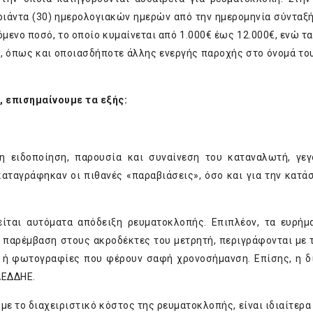
ριάντα (30) ημερολογιακών ημερών από την ημερομηνία σύνταξή
όμενο ποσό, το οποίο κυμαίνεται από 1.000€ έως 12.000€, ενώ τ
ς, όπως και οποιασδήποτε άλλης ενεργής παροχής στο όνομά το
, επισημαίνουμε τα εξής:
η ειδοποίηση, παρουσία και συναίνεση του καταναλωτή, γε
καταγράφηκαν οι πιθανές «παραβιάσεις», όσο και για την κατά
ίται αυτόματα απόδειξη ρευματοκλοπής. Επιπλέον, τα ευρή
 παρέμβαση στους ακροδέκτες του μετρητή, περιγράφονται με 
η ή φωτογραφίες που φέρουν σαφή χρονοσήμανση. Επίσης, η δ
ΔΕΔΔΗΕ.
 με το διαχειριστικό κόστος της ρευματοκλοπής, είναι ιδιαίτερ