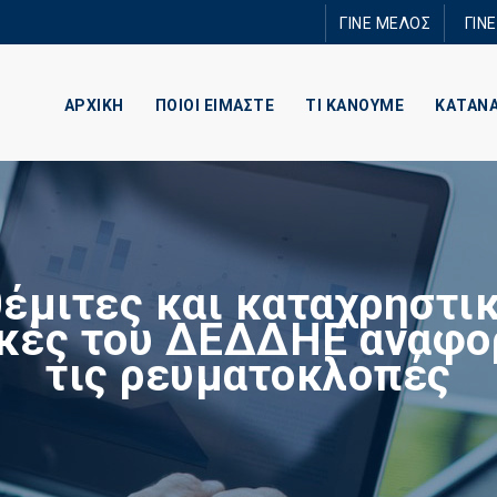
Παράκαμψη
ΓΙΝΕ ΜΕΛΟΣ
ΓΙΝ
προς το
κυρίως
περιεχόμενο
ΑΡΧΙΚΗ
ΠΟΙΟΙ ΕΙΜΑΣΤΕ
ΤΙ ΚΑΝΟΥΜΕ
ΚΑΤΑΝ
έμιτες και καταχρηστι
κές του ΔΕΔΔΗΕ αναφο
τις ρευματοκλοπές