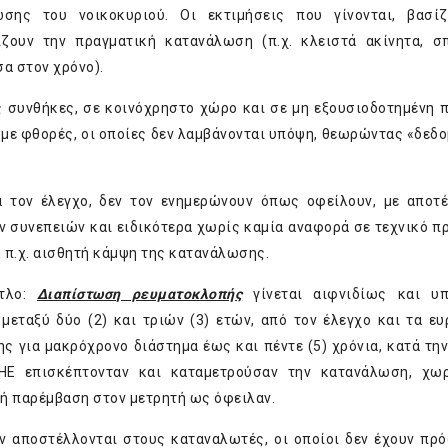
σης του νοικοκυριού. Οι εκτιμήσεις που γίνονται, βασίζ
ζουν την πραγματική κατανάλωση (π.χ. κλειστά ακίνητα, σ
α στον χρόνο).
κές συνθήκες, σε κοινόχρηστο χώρο και σε μη εξουσιοδοτημένη 
 με φθορές, οι οποίες δεν λαμβάνονται υπόψη, θεωρώντας «δεδο
 τον έλεγχο, δεν τον ενημερώνουν όπως οφείλουν, με αποτ
 συνεπειών και ειδικότερα χωρίς καμία αναφορά σε τεχνικό π
 π.χ. αισθητή κάμψη της κατανάλωσης.
ίτλο:
Διαπίστωση ρευματοκλοπής
γίνεται αιφνιδίως και υ
μεταξύ δύο (2) και τριών (3) ετών, από τον έλεγχο και τα ευ
ς για μακρόχρονο διάστημα έως και πέντε (5) χρόνια, κατά την
ΗΕ επισκέπτονταν και καταμετρούσαν την κατανάλωση, χωρ
 ή παρέμβαση στον μετρητή ως όφειλαν.
εν αποστέλλονται στους καταναλωτές, οι οποίοι δεν έχουν πρ