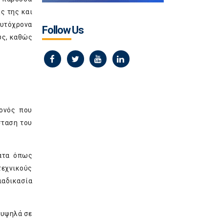
ς της και
αυτόχρονα
Follow Us
υς, καθώς
γονός που
σταση του
ματα όπως
τεχνικούς
ιαδικασία
α υψηλά σε