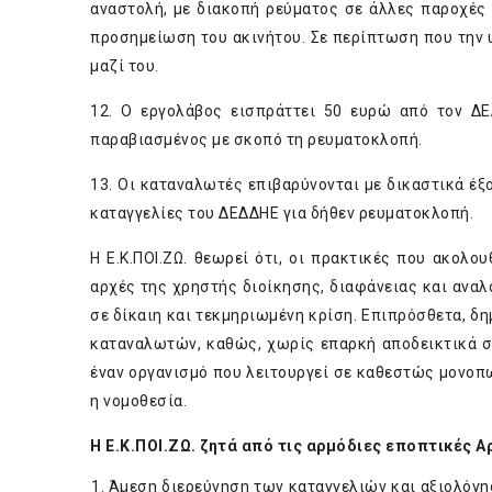
αναστολή, με διακοπή ρεύματος σε άλλες παροχές
προσημείωση του ακινήτου. Σε περίπτωση που την 
μαζί του.
12. Ο εργολάβος εισπράττει 50 ευρώ από τον ΔΕ
παραβιασμένος με σκοπό τη ρευματοκλοπή.
13. Οι καταναλωτές επιβαρύνονται με δικαστικά έξ
καταγγελίες του ΔΕΔΔΗΕ για δήθεν ρευματοκλοπή.
Η Ε.Κ.ΠΟΙ.ΖΩ. θεωρεί ότι, οι πρακτικές που ακολο
αρχές της χρηστής διοίκησης, διαφάνειας και ανα
σε δίκαιη και τεκμηριωμένη κρίση. Επιπρόσθετα, δ
καταναλωτών, καθώς, χωρίς επαρκή αποδεικτικά σ
έναν οργανισμό που λειτουργεί σε καθεστώς μονοπω
η νομοθεσία.
Η Ε.Κ.ΠΟΙ.ΖΩ. ζητά από τις αρμόδιες εποπτικές 
Άμεση διερεύνηση των καταγγελιών και αξιολόγη