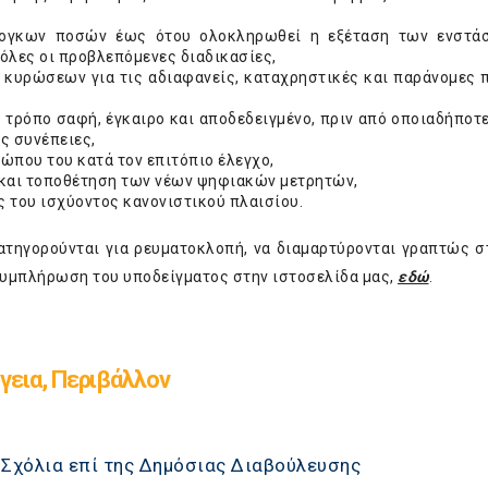
ρογκων ποσών έως ότου ολοκληρωθεί η εξέταση των ενστά
όλες οι προβλεπόμενες διαδικασίες,
 κυρώσεων για τις αδιαφανείς, καταχρηστικές και παράνομες 
ρόπο σαφή, έγκαιρο και αποδεδειγμένο, πριν από οποιαδήποτε
ές συνέπειες,
που του κατά τον επιτόπιο έλεγχο,
και τοποθέτηση των νέων ψηφιακών μετρητών,
του ισχύοντος κανονιστικού πλαισίου.
 κατηγορούνται για ρευματοκλοπή, να διαμαρτύρονται γραπτώς 
τη συμπλήρωση του υποδείγματος στην ιστοσελίδα μας,
εδώ
.
γεια, Περιβάλλον
: Σχόλια επί της Δημόσιας Διαβούλευσης