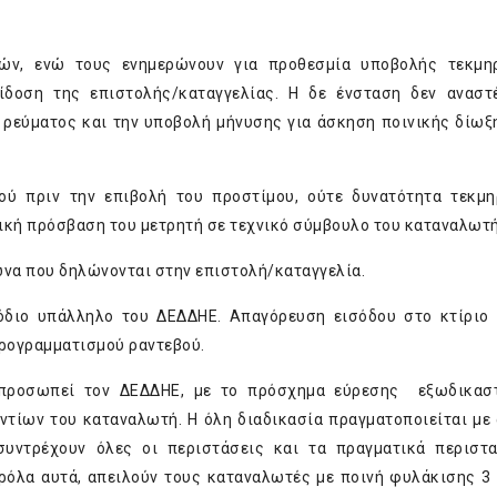
τών, ενώ τους ενημερώνουν για προθεσμία υποβολής τεκμη
ίδοση της επιστολής/καταγγελίας. Η δε ένσταση δεν αναστ
ρεύματος και την υποβολή μήνυσης για άσκηση ποινικής δίωξη
μού πριν την επιβολή του προστίμου, ούτε δυνατότητα τεκμ
ική πρόσβαση του μετρητή σε τεχνικό σύμβουλο του καταναλωτή
ωνα που δηλώνονται στην επιστολή/καταγγελία.
όδιο υπάλληλο του ΔΕΔΔΗΕ. Απαγόρευση εισόδου στο κτίριο
προγραμματισμού ραντεβού.
κπροσωπεί τον ΔΕΔΔΗΕ, με το πρόσχημα εύρεσης εξωδικαστ
αντίων του καταναλωτή. Η όλη διαδικασία πραγματοποιείται με
 συντρέχουν όλες οι περιστάσεις και τα πραγματικά περιστ
αρόλα αυτά, απειλούν τους καταναλωτές με ποινή φυλάκισης 3