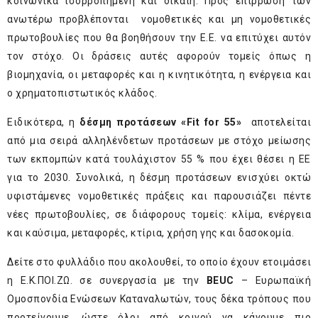
κοινωνικά ισορροπημένη και δίκαιη. Προς επίρρωση των
ανωτέρω προβλέπονται νομοθετικές και μη νομοθετικές
πρωτοβουλίες που θα βοηθήσουν την Ε.Ε. να επιτύχει αυτόν
τον στόχο. Οι δράσεις αυτές αφορούν τομείς όπως η
βιομηχανία, οι μεταφορές και η κινητικότητα, η ενέργεια και
ο χρηματοπιστωτικός κλάδος.
Ειδικότερα, η
δέσμη προτάσεων «Fit for 55»
αποτελείται
από μια σειρά αλληλένδετων προτάσεων με στόχο μείωσης
των εκπομπών κατά τουλάχιστον 55 % που έχει θέσει η ΕΕ
για το 2030. Συνολικά, η δέσμη προτάσεων ενισχύει οκτώ
υφιστάμενες νομοθετικές πράξεις και παρουσιάζει πέντε
νέες πρωτοβουλίες, σε διάφορους τομείς: κλίμα, ενέργεια
και καύσιμα, μεταφορές, κτίρια, χρήση γης και δασοκομία.
Δείτε στο φυλλάδιο που ακολουθεί, το οποίο έχουν ετοιμάσει
η Ε.Κ.ΠΟΙ.ΖΩ. σε συνεργασία με την
BEUC
– Ευρωπαϊκή
Ομοσπονδία Ενώσεων Καταναλωτών, τους δέκα τρόπους που
προτείνουμε, ώστε όλοι από κοινού να κάνουμε πιο