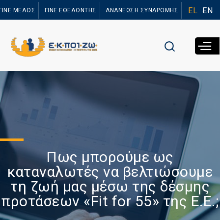
Παράκαμψη
EL
EN
ΓΙΝΕ ΜΕΛΟΣ
ΓΙΝΕ ΕΘΕΛΟΝΤΗΣ
ΑΝΑΝΕΩΣΗ ΣΥΝΔΡΟΜΗΣ
προς το
κυρίως
περιεχόμενο
Πως μπορούμε ως
καταναλωτές να βελτιώσουμε
τη ζωή μας μέσω της δέσμης
προτάσεων «Fit for 55» της Ε.Ε.;