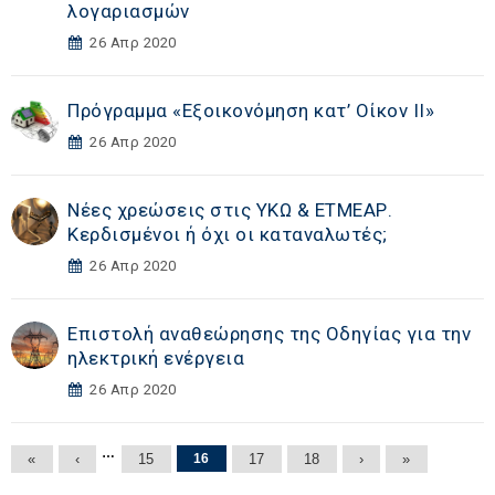
λογαριασμών
26 Απρ 2020
Πρόγραμμα «Εξοικονόμηση κατ’ Οίκον ΙΙ»
26 Απρ 2020
Νέες χρεώσεις στις ΥΚΩ & ΕΤΜΕΑΡ.
Κερδισμένοι ή όχι οι καταναλωτές;
26 Απρ 2020
Επιστολή αναθεώρησης της Οδηγίας για την
ηλεκτρική ενέργεια
26 Απρ 2020
Σελίδες
…
«
‹
15
16
17
18
›
»