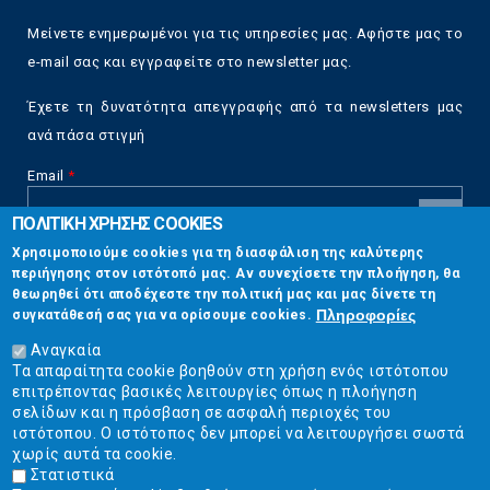
Μείνετε ενημερωμένοι για τις υπηρεσίες μας. Αφήστε μας το
e-mail σας και εγγραφείτε στο newsletter μας.
Έχετε τη δυνατότητα απεγγραφής από τα newsletters μας
ανά πάσα στιγμή
Email
*
ΠΟΛΙΤΙΚΗ ΧΡΗΣΗΣ COOKIES
CAPTCHA
Χρησιμοποιούμε cookies για τη διασφάλιση της καλύτερης
This
περιήγησης στον ιστότοπό μας. Αν συνεχίσετε την πλοήγηση, θα
Επικοινωνία
question is
θεωρηθεί ότι αποδέχεστε την πολιτική μας και μας δίνετε τη
for testing
Πληροφορίες
συγκατάθεσή σας για να ορίσουμε cookies.
whether or
Στουρνάρη 17, Αθήνα 10683
not you are a
Αναγκαία
human visitor
Τα απαραίτητα cookie βοηθούν στη χρήση ενός ιστότοπου
2103304444
and to
επιτρέποντας βασικές λειτουργίες όπως η πλοήγηση
prevent
σελίδων και η πρόσβαση σε ασφαλή περιοχές του
info@ekpizo.gr
automated
ιστότοπου. Ο ιστότοπος δεν μπορεί να λειτουργήσει σωστά
spam
χωρίς αυτά τα cookie.
www.ekpizo.gr
submissions.
Στατιστικά