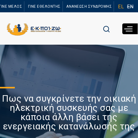
Παράκαμψη
EL
EN
ΓΙΝΕ ΜΕΛΟΣ
ΓΙΝΕ ΕΘΕΛΟΝΤΗΣ
ΑΝΑΝΕΩΣΗ ΣΥΝΔΡΟΜΗΣ
προς το
κυρίως
περιεχόμενο
Πως να συγκρίνετε την οικιακή
ηλεκτρική συσκευής σας με
κάποια άλλη βάσει της
ενεργειακής κατανάλωσής της