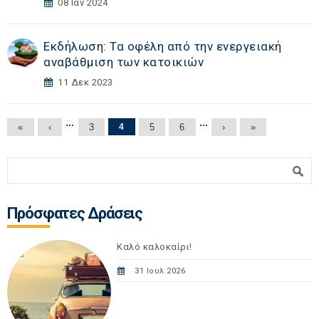
08 Ιαν 2024
Εκδήλωση: Τα οφέλη από την ενεργειακή
αναβάθμιση των κατοικιών
11 Δεκ 2023
Σελίδες
…
…
«
‹
3
4
5
6
›
»
Φόρμα αναζήτησης
Αναζήτηση
Πρόσφατες Δράσεις
Καλό καλοκαίρι!
31 Ιουλ 2026