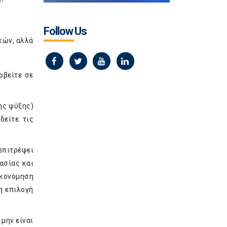
Follow Us
κών, αλλά
οβείτε σε
της ψύξης)
δείτε τις
επιτρέψει
ασίας και
κονόμηση
η επιλογή
μην είναι