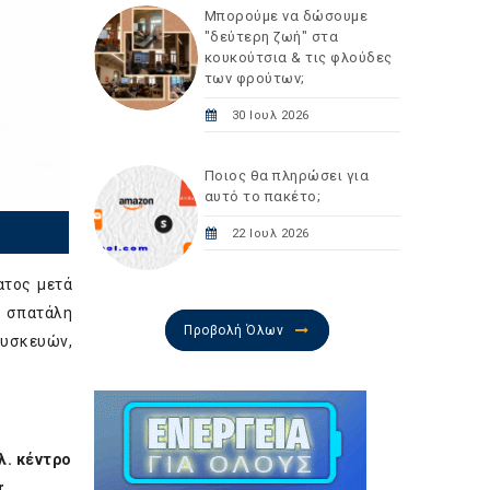
Μπορούμε να δώσουμε
"δεύτερη ζωή" στα
κουκούτσια & τις φλούδες
των φρούτων;
30 Ιουλ 2026
Ποιος θα πληρώσει για
αυτό το πακέτο;
22 Ιουλ 2026
ατος μετά
η σπατάλη
Προβολή Όλων
συσκευών,
λ. κέντρο
r
.