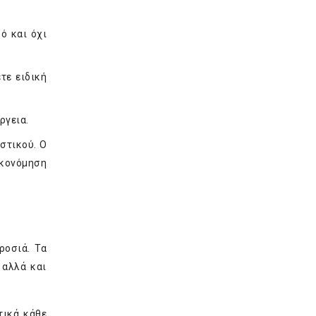
ό και όχι
τε ειδική
ργεια.
στικού. Ο
ικονόμηση
ροσιά. Τα
 αλλά και
τικά κάθε