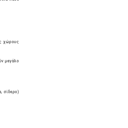
υς χώρους
ύν μεγάλο
, σίδερο)