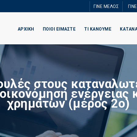
Παράκαμψη
ΓΙΝΕ ΜΕΛΟΣ
ΓΙΝ
προς το
κυρίως
περιεχόμενο
ΑΡΧΙΚΗ
ΠΟΙΟΙ ΕΙΜΑΣΤΕ
ΤΙ ΚΑΝΟΥΜΕ
ΚΑΤΑΝ
ουλές στους καταναλωτέ
οικονόμηση ενέργειας 
χρημάτων (μέρος 2ο)