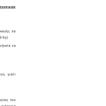
κτρονικών
σκευής σε
d-by).
φήνετε να
ύ, γιατί
ργίας του