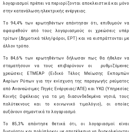
λογαριασμοί πρέπει να περιορίζονται αποκλειστικά και μόνο
στην κατανάλωση ηλεκτρικής ενέργειας.
Tο 94,4% των ερωτηθέντων απάντησαν ότι, επιθυμούν να
αφαιρεθούν από τους λογαριασμούς οι χρεώσεις υπέρ
τρίτων (Δημοτικά τέλη/φόροι, ΕΡΤ) και να εισπράττονται με
άλλον τρόπο.
Το 84,6% των ερωτηθέντων δήλωσαν πως θα ήθελαν να
σταματήσουν να τους επιβαρύνουν οι ρυθμιζόμενες
χρεώσεις ΕΤΜΕΑΡ (Ειδικό Τέλος Μείωσης Εκπομπών
Αερίων Ρύπων για την ενίσχυση της παραγωγής ρεύματος
από Ανανεώσιμες Πηγές Ενέργειας/ΑΠΕ) και ΥΚΩ (Υπηρεσίες
Κοινής Ωφέλειας για τα μη διασυνδεδεμένα νησιά, τους
πολύτεκνους και το κοινωνικό τιμολόγιο), οι οποίες
αυξάνουν σημαντικά το λογαριασμό.
Το 85,3% απάντησε θετικά ότι, οι λογαριασμοί είναι
δυσνόητοι και πολύπλοκοι με αποτέλεσμα να δυσκολεύονται