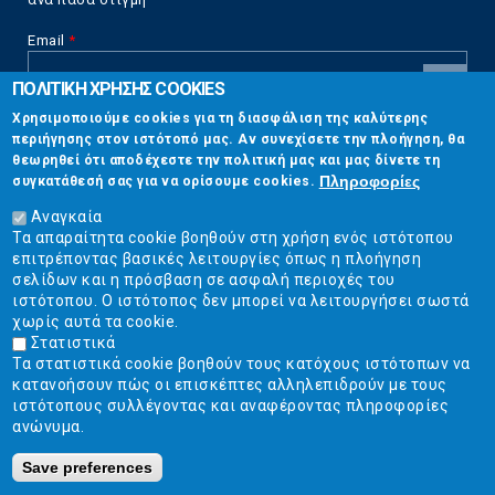
Email
*
ΠΟΛΙΤΙΚΗ ΧΡΗΣΗΣ COOKIES
CAPTCHA
Χρησιμοποιούμε cookies για τη διασφάλιση της καλύτερης
This
περιήγησης στον ιστότοπό μας. Αν συνεχίσετε την πλοήγηση, θα
Επικοινωνία
question is
θεωρηθεί ότι αποδέχεστε την πολιτική μας και μας δίνετε τη
for testing
Πληροφορίες
συγκατάθεσή σας για να ορίσουμε cookies.
whether or
Στουρνάρη 17, Αθήνα 10683
not you are a
Αναγκαία
human visitor
Τα απαραίτητα cookie βοηθούν στη χρήση ενός ιστότοπου
2103304444
and to
επιτρέποντας βασικές λειτουργίες όπως η πλοήγηση
prevent
σελίδων και η πρόσβαση σε ασφαλή περιοχές του
info@ekpizo.gr
automated
ιστότοπου. Ο ιστότοπος δεν μπορεί να λειτουργήσει σωστά
spam
χωρίς αυτά τα cookie.
www.ekpizo.gr
submissions.
Στατιστικά
Τα στατιστικά cookie βοηθούν τους κατόχους ιστότοπων να
5+2
Δευ - Πεμ:
10:00 πμ - 2:00 μμ
κατανοήσουν πώς οι επισκέπτες αλληλεπιδρούν με τους
Σάβ - Κυρ:
Κλειστά
ιστότοπους συλλέγοντας και αναφέροντας πληροφορίες
ανώνυμα.
Save preferences