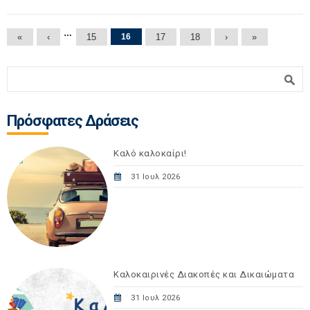
Σελίδες
…
«
‹
15
16
17
18
›
»
Φόρμα αναζήτησης
Αναζήτηση
Πρόσφατες Δράσεις
Καλό καλοκαίρι!
31 Ιουλ 2026
Καλοκαιρινές Διακοπές και Δικαιώματα
31 Ιουλ 2026