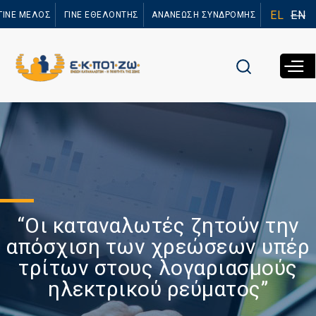
Παράκαμψη
EL
EN
ΓΙΝΕ ΜΕΛΟΣ
ΓΙΝΕ ΕΘΕΛΟΝΤΗΣ
ΑΝΑΝΕΩΣΗ ΣΥΝΔΡΟΜΗΣ
προς το
κυρίως
περιεχόμενο
“Οι καταναλωτές ζητούν την
απόσχιση των χρεώσεων υπέρ
τρίτων στους λογαριασμούς
ηλεκτρικού ρεύματος”