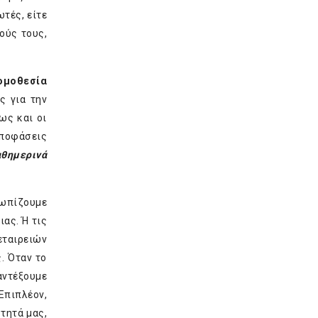
τές, είτε
ούς τους,
νομοθεσία
ς για την
ως και οι
αποφάσεις
αθημερινά
τωπίζουμε
ας. Ή τις
εταιρειών
. Όταν το
αντέξουμε
Επιπλέον,
τητά μας,