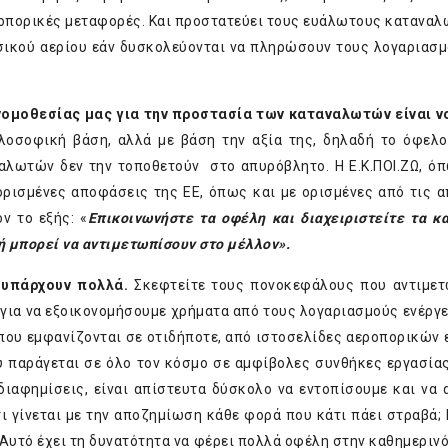
οπορικές μεταφορές. Και προστατεύει τους ευάλωτους καταναλω
σικού αερίου εάν δυσκολεύονται να πληρώσουν τους λογαριασμ
νομοθεσίας μας για την προστασία των καταναλωτών είναι 
ιλοσοφική βάση, αλλά με βάση την αξία της, δηλαδή το όφελο
αλωτών δεν την τοποθετούν στο απυρόβλητο. Η Ε.Κ.ΠΟΙ.ΖΩ, όπ
ορισμένες αποφάσεις της ΕΕ, όπως και με ορισμένες από τις 
ν το εξής: «
Επικοινωνήστε τα οφέλη και διαχειριστείτε τα κ
ή μπορεί να αντιμετωπίσουν στο μέλλον».
 υπάρχουν πολλά.
Σκεφτείτε τους πονοκεφάλους που αντιμε
 για να εξοικονομήσουμε χρήματα από τους λογαριασμούς ενέργει
που εμφανίζονται σε οτιδήποτε, από ιστοσελίδες αεροπορικών 
υ παράγεται σε όλο τον κόσμο σε αμφίβολες συνθήκες εργασίας
διαφημίσεις, είναι απίστευτα δύσκολο να εντοπίσουμε και να 
τι γίνεται με την αποζημίωση κάθε φορά που κάτι πάει στραβά; 
Αυτό έχει τη δυνατότητα να φέρει πολλά οφέλη στην καθημερινό