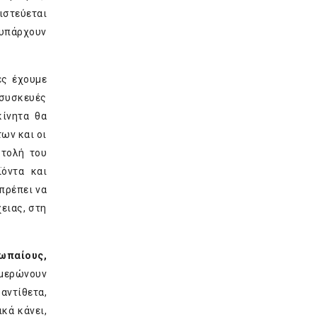
ιστεύεται
 υπάρχουν
ές έχουμε
 συσκευές
κίνητα θα
ων και οι
στολή του
ϊόντα και
 πρέπει να
ειας, στη
ρωπαίους,
ημερώνουν
αντίθετα,
κά κάνει,