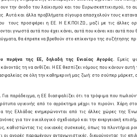
ρουν την άνοδο του λαϊκισμού και του Ευρωσκεπτικισμού, το α
ς. Αυτά και άλλα προβλήματα σίγουρα απασχολούν τους κατανα
ου τους προσφέρει η ΕΕ. Η Ε.Κ.ΠΟΙ.ΖΩ., μαζί με τις άλλες ο
ονται γνωστά αυτά που έχει κάνει, αυτά που κάνει και αυτά που
τεύγματα, θα έπρεπε να βρεθούν στο επίκεντρο της συζήτησης πρ
υ πυρήνα της ΕΕ, δηλαδή της Ενιαίας Αγοράς.
Εμείς ψω
 κάνοντάς τη να ανθίζει. Η ΕΕ θεσπίζει νόμους που κάνουν αυτή 
 ασφαλείας σε όλη την καθημερινή μας ζωή: στο σούπερ μάρκετ, 
η.
Για παράδειγμα, η ΕΕ διασφαλίζει ότι τα τρόφιμα που πωλούν
ρότυπα υγιεινής από το αγρόκτημα μέχρι το πιρούνι. Χάρη στ
ανα της Ελλάδας ενημερώνονται από τις άλλες χώρες της Έν
κανόνες για τον οικολογικό σχεδιασμό και την ενεργειακή επισή
ως, καθιστώντας τις οικιακές συσκευές, όπως τα πλυντήρια ρο
τι οι αγορές παραμένουν ανταγωνιστικές, διευρύνοντας τις επι