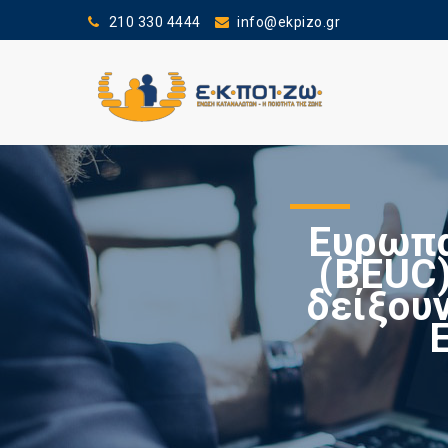
210 330 4444
info@ekpizo.gr
Ευρωπα
(BEUC)
δείξουν