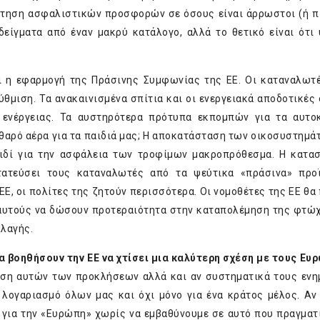
άτηση ασφαλιστικών προσφορών σε όσους είναι άρρωστοι (ή π
αδείγματα από έναν μακρύ κατάλογο, αλλά το θετικό είναι ότι
ι η εφαρμογή της Πράσινης Συμφωνίας της ΕΕ. Οι καταναλωτ
θμιση. Τα ανακαινισμένα σπίτια και οι ενεργειακά αποδοτικές
 ενέργειας. Τα αυστηρότερα πρότυπα εκπομπών για τα αυτο
θαρό αέρα για τα παιδιά μας; Η αποκατάσταση των οικοσυστημάτ
ειδί για την ασφάλεια των τροφίμων μακροπρόθεσμα. Η κατα
τατεύσει τους καταναλωτές από τα ψεύτικα «πράσινα» προ
 ΕΕ, οι πολίτες της ζητούν περισσότερα. Οι νομοθέτες της ΕΕ θα
ό αυτούς να δώσουν προτεραιότητα στην καταπολέμηση της φτώχ
λλαγής.
 βοηθήσουν την ΕΕ να χτίσει μια καλύτερη σχέση με τους Ευ
ιση αυτών των προκλήσεων αλλά και αν συστηματικά τους εν
 λογαριασμό όλων μας και όχι μόνο για ένα κράτος μέλος. Αν 
 για την «Ευρώπη» χωρίς να εμβαθύνουμε σε αυτό που πραγματι