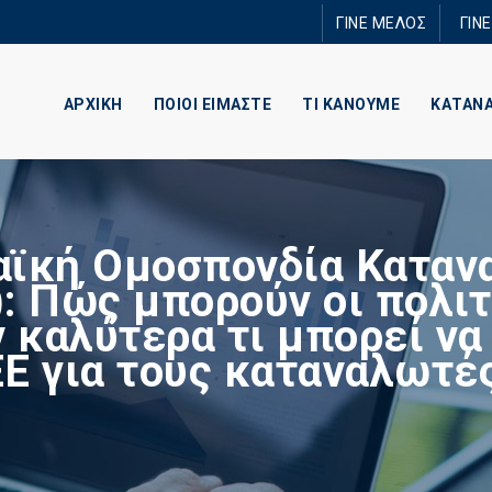
Παράκαμψη
ΓΙΝΕ ΜΕΛΟΣ
ΓΙΝ
προς το
κυρίως
περιεχόμενο
ΑΡΧΙΚΗ
ΠΟΙΟΙ ΕΙΜΑΣΤΕ
ΤΙ ΚΑΝΟΥΜΕ
ΚΑΤΑΝ
ϊκή Ομοσπονδία Κατα
: Πώς μπορούν οι πολιτ
 καλύτερα τι μπορεί να
ΕΕ για τους καταναλωτές