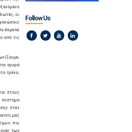
υξανόμενο
λωτές, οι
Follow Us
ργανώσεις
 θα έπρεπε
ιν από τις
νίζουμε,
την αγορά
στο τρένο,
ται στους
ο σύστημα
ωσης όταν
μανση μας
ύχων, πιο
λογές των