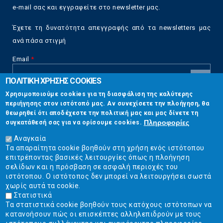
e-mail σας και εγγραφείτε στο newsletter μας.
Έχετε τη δυνατότητα απεγγραφής από τα newsletters μας
ανά πάσα στιγμή
Email
*
ΠΟΛΙΤΙΚΗ ΧΡΗΣΗΣ COOKIES
CAPTCHA
Χρησιμοποιούμε cookies για τη διασφάλιση της καλύτερης
This
περιήγησης στον ιστότοπό μας. Αν συνεχίσετε την πλοήγηση, θα
Επικοινωνία
question is
θεωρηθεί ότι αποδέχεστε την πολιτική μας και μας δίνετε τη
for testing
Πληροφορίες
συγκατάθεσή σας για να ορίσουμε cookies.
whether or
Στουρνάρη 17, Αθήνα 10683
not you are a
Αναγκαία
human visitor
Τα απαραίτητα cookie βοηθούν στη χρήση ενός ιστότοπου
2103304444
and to
επιτρέποντας βασικές λειτουργίες όπως η πλοήγηση
prevent
σελίδων και η πρόσβαση σε ασφαλή περιοχές του
info@ekpizo.gr
automated
ιστότοπου. Ο ιστότοπος δεν μπορεί να λειτουργήσει σωστά
spam
χωρίς αυτά τα cookie.
www.ekpizo.gr
submissions.
Στατιστικά
Τα στατιστικά cookie βοηθούν τους κατόχους ιστότοπων να
5+2
Δευ - Πεμ:
10:00 πμ - 2:00 μμ
κατανοήσουν πώς οι επισκέπτες αλληλεπιδρούν με τους
Σάβ - Κυρ:
Κλειστά