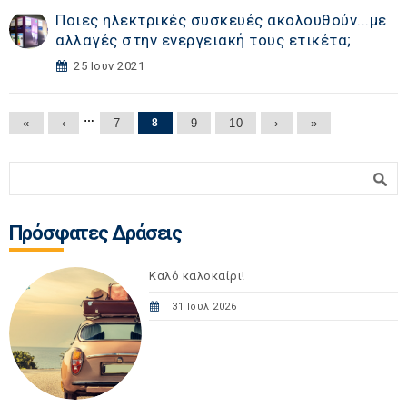
Ποιες ηλεκτρικές συσκευές ακολουθούν...με
αλλαγές στην ενεργειακή τους ετικέτα;
25 Ιουν 2021
Σελίδες
…
«
‹
7
8
9
10
›
»
Φόρμα αναζήτησης
Αναζήτηση
Πρόσφατες Δράσεις
Καλό καλοκαίρι!
31 Ιουλ 2026