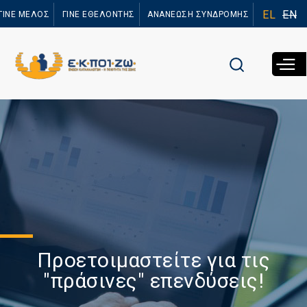
Παράκαμψη
EL
EN
ΓΙΝΕ ΜΕΛΟΣ
ΓΙΝΕ ΕΘΕΛΟΝΤΗΣ
ΑΝΑΝΕΩΣΗ ΣΥΝΔΡΟΜΗΣ
προς το
κυρίως
περιεχόμενο
Προετοιμαστείτε για τις
"πράσινες" επενδύσεις!