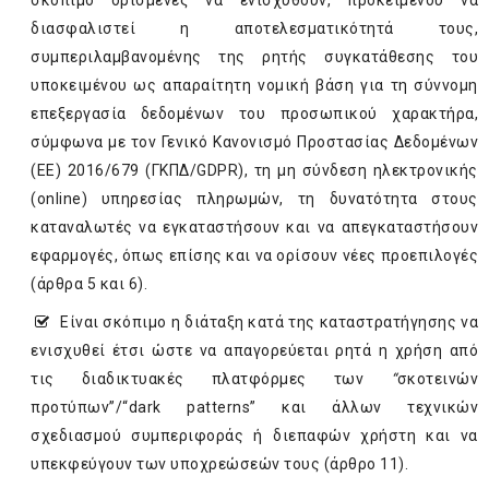
σκόπιμο ορισμένες να ενισχυθούν, προκειμένου να
διασφαλιστεί η αποτελεσματικότητά τους,
συμπεριλαμβανομένης της ρητής συγκατάθεσης του
υποκειμένου ως απαραίτητη νομική βάση για τη σύννομη
επεξεργασία δεδομένων του προσωπικού χαρακτήρα,
σύμφωνα με τον Γενικό Κανονισμό Προστασίας Δεδομένων
(ΕΕ) 2016/679 (ΓΚΠΔ/GDPR), τη μη σύνδεση ηλεκτρονικής
(online) υπηρεσίας πληρωμών, τη δυνατότητα στους
καταναλωτές να εγκαταστήσουν και να απεγκαταστήσουν
εφαρμογές, όπως επίσης και να ορίσουν νέες προεπιλογές
(άρθρα 5 και 6).
Είναι σκόπιμο η διάταξη κατά της καταστρατήγησης να
ενισχυθεί έτσι ώστε να απαγορεύεται ρητά η χρήση από
τις διαδικτυακές πλατφόρμες των
“
σκοτεινών
προτύπων”/“dark patterns” και άλλων τεχνικών
σχεδιασμού συμπεριφοράς ή διεπαφών χρήστη και να
υπεκφεύγουν των υποχρεώσεών τους (άρθρο 11).