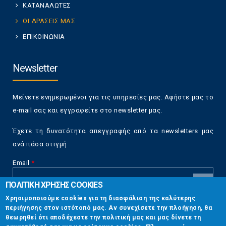
ΚΑΤΑΝΑΛΩΤΕΣ
ΟΙ ΔΡΑΣΕΙΣ ΜΑΣ
ΕΠΙΚΟΙΝΩΝΙΑ
Newsletter
Μείνετε ενημερωμένοι για τις υπηρεσίες μας. Αφήστε μας το
e-mail σας και εγγραφείτε στο newsletter μας.
Έχετε τη δυνατότητα απεγγραφής από τα newsletters μας
ανά πάσα στιγμή
Email
*
ΠΟΛΙΤΙΚΗ ΧΡΗΣΗΣ COOKIES
CAPTCHA
Χρησιμοποιούμε cookies για τη διασφάλιση της καλύτερης
This
περιήγησης στον ιστότοπό μας. Αν συνεχίσετε την πλοήγηση, θα
Επικοινωνία
question is
θεωρηθεί ότι αποδέχεστε την πολιτική μας και μας δίνετε τη
for testing