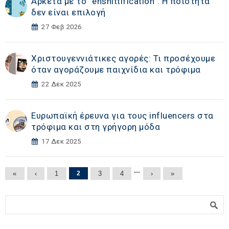
Αρκετά με το “enshittification”: Η ποιότητα
δεν είναι επιλογή
27 Φεβ 2026
Χριστουγεννιάτικες αγορές: Τι προσέχουμε
όταν αγοράζουμε παιχνίδια και τρόφιμα
22 Δεκ 2025
Ευρωπαϊκή έρευνα για τους influencers στα
τρόφιμα και στη γρήγορη μόδα
17 Δεκ 2025
Σελίδες
…
«
‹
1
2
3
4
›
»
Φόρμα αναζήτησης
Αναζήτηση