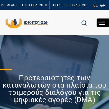
Παράκαμψη
EL
EN
ΓΙΝΕ ΜΕΛΟΣ
ΓΙΝΕ ΕΘΕΛΟΝΤΗΣ
ΑΝΑΝΕΩΣΗ ΣΥΝΔΡΟΜΗΣ
προς το
κυρίως
περιεχόμενο
Προτεραιότητες των
καταναλωτών στα πλαίσια του
τριμερούς διαλόγου για τις
ψηφιακές αγορές (DΜA)