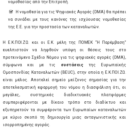
νομοθεσίας από την Επιτροπή.
Η νομοθεσία για τις Ψηφιακές Αγορές (DMA) θα πρέπει
να συνάδει με τους κανόνες της ισχύουσας νομοθεσίας
της Ε.Ε. για την προστασία των καταναλωτών.
Η Ε.Κ.ΠΟΙ.ΖΩ. και οι Ε.Κ. μέλη της ΠΟΜΕΚ “Η Παρέμβαση”
ευελπιστούν να ληφθούν υπόψη οι θέσεις τους στο
προτεινόμενο Σχέδιο Νόμου για τις ψηφιακές αγορές (DMA),
σύμφωνα και με τις
συστάσεις
της Ευρωπαϊκής
Ομοσπονδίας Καταναλωτών (BEUC), στην οποία η Ε.Κ.ΠΟΙ.ΖΩ.
είναι μέλος. Αποτελεί σημείο μείζονος σημασίας για την
αποτελεσματική εφαρμογή του νόμου η διασφάλιση ότι, οι
μεγάλες, συστημικές διαδικτυακές πλατφόρμες
συμπεριφέρονται με δίκαιο τρόπο στο διαδίκτυο και
εξυπηρετούν τα συμφέροντα των Ευρωπαίων καταναλωτών
με κύριο σκοπό τη δημιουργία μιας ανταγωνιστικής και
ισορροπημένης αγοράς.