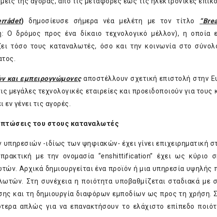
ομείς της αγοράς, από τις μεταφορές έως τις ηλεκτρονικές επικ
rr
å
det
)
δημοσίευσε σήμερα νέα μελέτη με τον τίτλο
“
Bre
 Ο δρόμος προς ένα δίκαιο τεχνολογικό μέλλον), η οποία 
εάζει τόσο τους καταναλωτές, όσο και την κοινωνία στο σύνολ
ατος.
ών και εμπειρογνώμονες
αποστέλλουν σχετική επιστολή στην 
ις μεγάλες τεχνολογικές εταιρείες και προειδοποιούν για τους 
εν γένει τις αγορές.
επιπτώσεις του στους καταναλωτές
 υπηρεσιών -ιδίως των ψηφιακών- έχει γίνει επιχειρηματική σ
ρακτική με την ονομασία “enshittification” έχει ως κύριο 
τών. Αρχικά δημιουργείται ένα προϊόν ή μια υπηρεσία υψηλής 
λωτών. Στη συνέχεια η ποιότητα υποβαθμίζεται σταδιακά με 
ης και τη δημιουργία διαφόρων εμποδίων ως προς τη χρήση. Σ
τερα απλώς για να επανακτήσουν το ελάχιστο επίπεδο ποιό