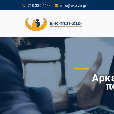
210 330 4444
info@ekpizo.gr
Αρκε
π