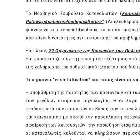
αυτό επεκτείνεται και εξαπλώνεται και σε άλλους τ
Το Νορβηγικό Συμβούλιο Καταναλωτών
(
Forbruke
Pathways
to
a
fair
technological
future
”
(Απελευθέρωση:
φαινόμενο του «enshittification», το οποίο επηρ
προτείνει δυνατότητες αντιμετώπισης του προβλήμ
Επιπλέον,
29 Οργανώσεις της Κοινωνίας των Πολιτ
Επιτροπή και ζητούν τη μείωση της εξάρτησης από τ
της χαλάρωσης του ρυθμιστικού πλαισίου που διέπει 
Τι σημαίνει “
enshittification
” και ποιες είναι οι 
Η υποβάθμιση της ποιότητας των προϊόντων και των
των μεγάλων εταιρειών τεχνολογίας. Η εν λόγω π
κερδοσκοπία των εταιρειών σε βάρος των καταναλω
και καινοτομίας με σκοπό την προσέλκυση κατανα
αφαίρεση των λειτουργιών, την προώθηση διαφήμισ
οι καταναλωτές καλούνται να πληρώσουν περισσό