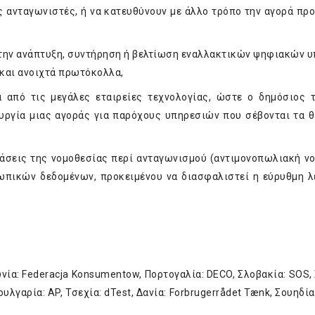
 ανταγωνιστές, ή να κατευθύνουν με άλλο τρόπο την αγορά πρ
την ανάπτυξη, συντήρηση ή βελτίωση εναλλακτικών ψηφιακών 
 και ανοιχτά πρωτόκολλα,
 από τις μεγάλες εταιρείες τεχνολογίας, ώστε ο δημόσιος 
ουργία μιας αγοράς για παρόχους υπηρεσιών που σέβονται τα 
σεις της νομοθεσίας περί ανταγωνισμού (αντιμονοπωλιακή νο
πικών δεδομένων, προκειμένου να διασφαλιστεί η εύρυθμη λ
νία: Federacja Konsumentow, Πορτογαλία: DECO, Σλοβακία: SOS, 
λγαρία: AP, Τσεχία: dTest, Δανία: Forbrugerrådet Tænk, Σουηδία