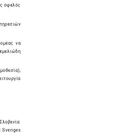
ος όφελός
υπηρεσιών
τομέας να
θεμελιώδη
μοθεσία),
ειτουργία
Σλοβενία:
: Sveriges