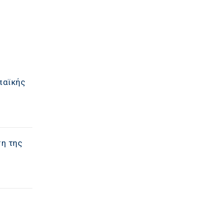
παϊκής
η της