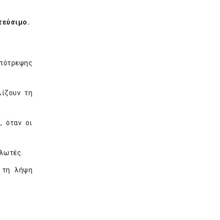
τεύσιμο.
απότρεψης
λίζουν τη
, όταν οι
αλωτές.
 τη λήψη