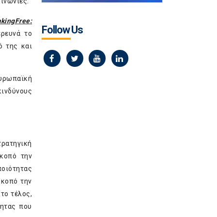
οινωνίες.
aking
Free
:
Follow Us
ερευνά το
ό της και
Ευρωπαϊκή
κινδύνους
τρατηγική
σκοπό την
ποιότητας
σκοπό την
το τέλος,
τητας που