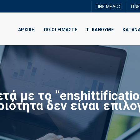
Παράκαμψη
ΓΙΝΕ ΜΕΛΟΣ
ΓΙΝ
προς το
κυρίως
περιεχόμενο
ΑΡΧΙΚΗ
ΠΟΙΟΙ ΕΙΜΑΣΤΕ
ΤΙ ΚΑΝΟΥΜΕ
ΚΑΤΑΝ
τά με το “enshittificatio
οιότητα δεν είναι επιλο