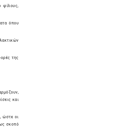
ό φίλους,
ματα όπου
λλακτικών
φορές της
ρμόζουν,
ίσεις και
, ώστε οι
 ως σκοπό