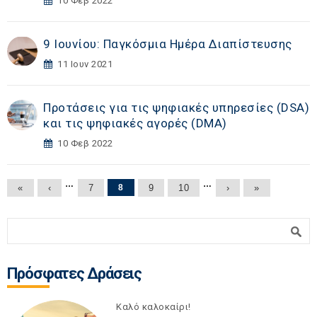
10 Φεβ 2022
9 Ιουνίου: Παγκόσμια Ημέρα Διαπίστευσης
11 Ιουν 2021
Προτάσεις για τις ψηφιακές υπηρεσίες (DSA)
και τις ψηφιακές αγορές (DΜA)
10 Φεβ 2022
Σελίδες
…
…
«
‹
7
8
9
10
›
»
Φόρμα αναζήτησης
Αναζήτηση
Πρόσφατες Δράσεις
Καλό καλοκαίρι!