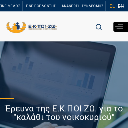
Παράκαμψη
EL
EN
ΓΙΝΕ ΜΕΛΟΣ
ΓΙΝΕ ΕΘΕΛΟΝΤΗΣ
ΑΝΑΝΕΩΣΗ ΣΥΝΔΡΟΜΗΣ
προς το
κυρίως
περιεχόμενο
Έρευνα της Ε.Κ.ΠΟΙ.ΖΩ. για το
"καλάθι του νοικοκυριού"