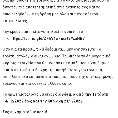
συμπληρώστε την έρευνα ώστε να ανταποκριθούμε όσο το
δυνατόν πιο αποτελεσματικά στις ανάγκες σας και να
επωφεληθούν με τη δράση μας όλο και περισσότεροι
καταναλωτές.
Την έρευνα μπορείτε να τη βρείτε
εδώ
ή στο
link:
https://forms.gle/ZFhV1wFmx13YxaHB7
Όσο για τα προσωπικά δεδομένα... μην ανησυχείτε! Το
ερωτηματολόγιο είναι ανώνυμο. Τα υπόλοιπα δημογραφικά
κυρίως στοιχεία που θα μοιραστείτε μαζί μας είναι άκρως
εμπιστευτικά και θα χρησιμοποιηθούν συγκεντρωτικά,
αποκλειστικά και μόνο για τους σκοπούς της συγκεκριμένης
έρευνας και για κανέναν άλλον σκοπό.
Το ερωτηματολόγιο θα είναι
διαθέσιμο
από την Τετάρτη
14/12/2022 έως και την Κυριακή 21/1/2022
.
Σας ευχαριστούμε πολύ!