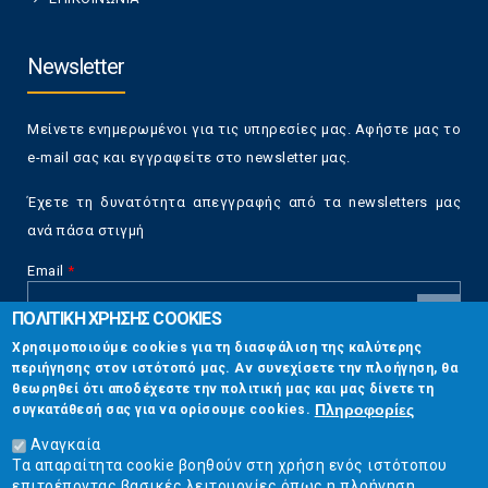
Newsletter
Μείνετε ενημερωμένοι για τις υπηρεσίες μας. Αφήστε μας το
e-mail σας και εγγραφείτε στο newsletter μας.
Έχετε τη δυνατότητα απεγγραφής από τα newsletters μας
ανά πάσα στιγμή
Email
*
ΠΟΛΙΤΙΚΗ ΧΡΗΣΗΣ COOKIES
CAPTCHA
Χρησιμοποιούμε cookies για τη διασφάλιση της καλύτερης
This
περιήγησης στον ιστότοπό μας. Αν συνεχίσετε την πλοήγηση, θα
Επικοινωνία
question is
θεωρηθεί ότι αποδέχεστε την πολιτική μας και μας δίνετε τη
for testing
Πληροφορίες
συγκατάθεσή σας για να ορίσουμε cookies.
whether or
Στουρνάρη 17, Αθήνα 10683
not you are a
Αναγκαία
human visitor
Τα απαραίτητα cookie βοηθούν στη χρήση ενός ιστότοπου
2103304444
and to
επιτρέποντας βασικές λειτουργίες όπως η πλοήγηση