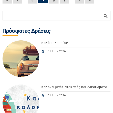
Σελίδες
«
‹
4
5
6
7
›
»
Φόρμα αναζήτησης
Αναζήτηση
Πρόσφατες Δράσεις
Καλό καλοκαίρι!
31 Ιουλ 2026
Καλοκαιρινές Διακοπές και Δικαιώματα
31 Ιουλ 2026