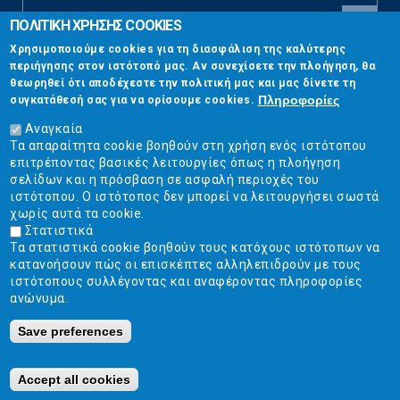
ΠΟΛΙΤΙΚΗ ΧΡΗΣΗΣ COOKIES
CAPTCHA
Χρησιμοποιούμε cookies για τη διασφάλιση της καλύτερης
This
περιήγησης στον ιστότοπό μας. Αν συνεχίσετε την πλοήγηση, θα
Επικοινωνία
question is
θεωρηθεί ότι αποδέχεστε την πολιτική μας και μας δίνετε τη
for testing
Πληροφορίες
συγκατάθεσή σας για να ορίσουμε cookies.
whether or
Στουρνάρη 17, Αθήνα 10683
not you are a
Αναγκαία
human visitor
Τα απαραίτητα cookie βοηθούν στη χρήση ενός ιστότοπου
2103304444
and to
επιτρέποντας βασικές λειτουργίες όπως η πλοήγηση
prevent
σελίδων και η πρόσβαση σε ασφαλή περιοχές του
info@ekpizo.gr
automated
ιστότοπου. Ο ιστότοπος δεν μπορεί να λειτουργήσει σωστά
spam
χωρίς αυτά τα cookie.
www.ekpizo.gr
submissions.
Στατιστικά
Τα στατιστικά cookie βοηθούν τους κατόχους ιστότοπων να
5+2
Δευ - Πεμ:
10:00 πμ - 2:00 μμ
κατανοήσουν πώς οι επισκέπτες αλληλεπιδρούν με τους
Σάβ - Κυρ:
Κλειστά
ιστότοπους συλλέγοντας και αναφέροντας πληροφορίες
ανώνυμα.
Save preferences
Ε.Κ.ΠΟΙ.ΖΩ. | Ένωση Καταναλωτών - Η Ποιότητα Της Ζωής © 2019
Κατασκευή ιστοσελίδων Istology | Web & Marketing Solutions
Accept all cookies