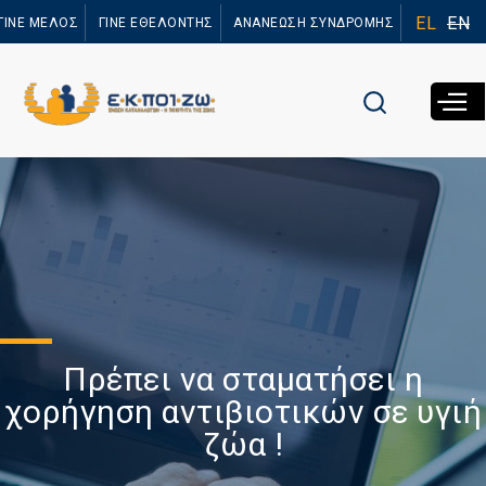
Παράκαμψη
EL
EN
ΓΙΝΕ ΜΕΛΟΣ
ΓΙΝΕ ΕΘΕΛΟΝΤΗΣ
ΑΝΑΝΕΩΣΗ ΣΥΝΔΡΟΜΗΣ
προς το
κυρίως
περιεχόμενο
Πρέπει να σταματήσει η
χορήγηση αντιβιοτικών σε υγιή
ζώα !