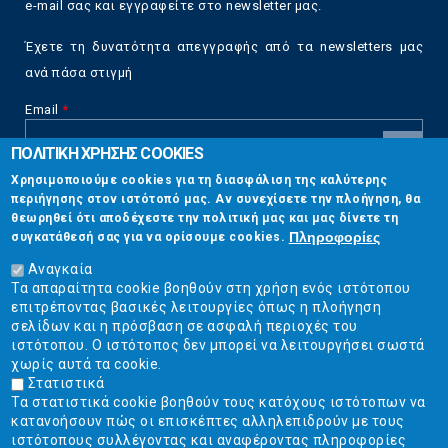
e-mail σας και εγγραφείτε στο newsletter μας.
Έχετε τη δυνατότητα απεγγραφής από τα newsletters μας
ανά πάσα στιγμή
Email
*
ΠΟΛΙΤΙΚΗ ΧΡΗΣΗΣ COOKIES
CAPTCHA
Χρησιμοποιούμε cookies για τη διασφάλιση της καλύτερης
This
περιήγησης στον ιστότοπό μας. Αν συνεχίσετε την πλοήγηση, θα
Επικοινωνία
question is
θεωρηθεί ότι αποδέχεστε την πολιτική μας και μας δίνετε τη
for testing
Πληροφορίες
συγκατάθεσή σας για να ορίσουμε cookies.
whether or
Στουρνάρη 17, Αθήνα 10683
not you are a
Αναγκαία
human visitor
Τα απαραίτητα cookie βοηθούν στη χρήση ενός ιστότοπου
2103304444
and to
επιτρέποντας βασικές λειτουργίες όπως η πλοήγηση
prevent
σελίδων και η πρόσβαση σε ασφαλή περιοχές του
info@ekpizo.gr
automated
ιστότοπου. Ο ιστότοπος δεν μπορεί να λειτουργήσει σωστά
spam
χωρίς αυτά τα cookie.
www.ekpizo.gr
submissions.
Στατιστικά
Τα στατιστικά cookie βοηθούν τους κατόχους ιστότοπων να
5+2
Δευ - Πεμ:
10:00 πμ - 2:00 μμ
κατανοήσουν πώς οι επισκέπτες αλληλεπιδρούν με τους
Σάβ - Κυρ:
Κλειστά
ιστότοπους συλλέγοντας και αναφέροντας πληροφορίες