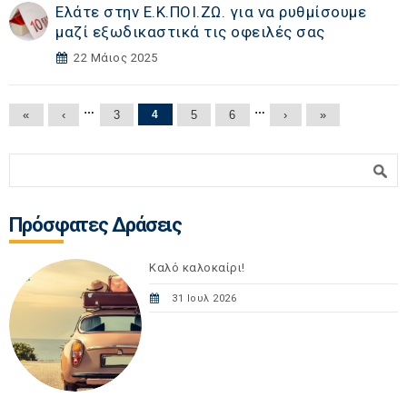
Ελάτε στην Ε.Κ.ΠΟΙ.ΖΩ. για να ρυθμίσουμε
μαζί εξωδικαστικά τις οφειλές σας
22 Μάιος 2025
Σελίδες
…
…
«
‹
3
4
5
6
›
»
Φόρμα αναζήτησης
Αναζήτηση
Πρόσφατες Δράσεις
Καλό καλοκαίρι!
31 Ιουλ 2026