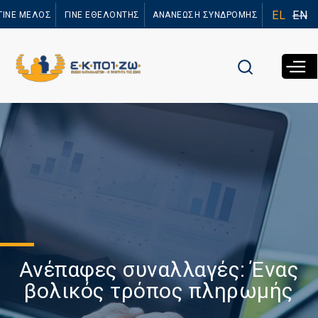
Παράκαμψη
EL
EN
ΓΙΝΕ ΜΕΛΟΣ
ΓΙΝΕ ΕΘΕΛΟΝΤΗΣ
ΑΝΑΝΕΩΣΗ ΣΥΝΔΡΟΜΗΣ
προς το
κυρίως
περιεχόμενο
Ανέπαφες συναλλαγές: Ένας
βολικός τρόπος πληρωμής