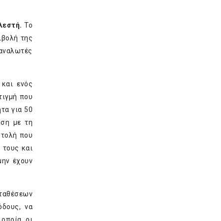
λεστή.
Το
ιβολή της
ταναλωτές
 και ενός
τιγμή που
τα για 50
ηση με τη
στολή που
 τους και
μην έχουν
αταθέσεων
όδους, να
 οποία οι