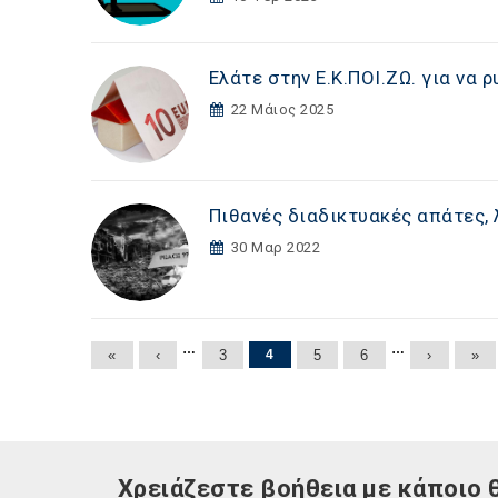
Ελάτε στην Ε.Κ.ΠΟΙ.ΖΩ. για να
22 Μάιος 2025
Πιθανές διαδικτυακές απάτες,
30 Μαρ 2022
Σελίδες
…
…
«
‹
3
4
5
6
›
»
Χρειάζεστε βοήθεια με κάποιο 