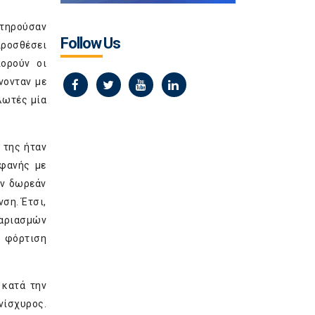
ατηρούσαν
Follow Us
προσθέσει
ορούν οι
νονταν με
λωτές μία
 της ήταν
αφανής με
ύν δωρεάν
ση. Έτσι,
γαριασμών
 φόρτιση
 κατά την
νίσχυρος.