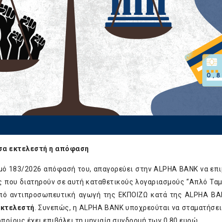
σα εκτελεστή η απόφαση
θμό 183/2026 απόφασή του, απαγορεύει στην ALPHA BANK να επι
ς που διατηρούν σε αυτή καταθετικούς λογαριασμούς “Απλό Ταμ
από αντιπροσωπευτική αγωγή της ΕΚΠΟΙΖΩ κατά της ALPHA BA
εκτελεστή
. Συνεπώς, η ALPHA BANK υποχρεούται να σταματήσει
ίους έχει επιβάλει τη μηνιαία συνδρομή των 0,80 ευρώ.