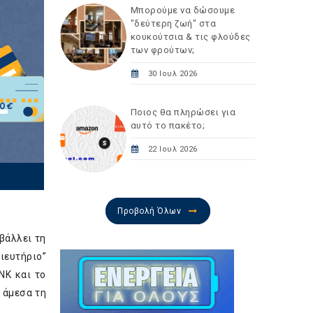
Μπορούμε να δώσουμε
"δεύτερη ζωή" στα
κουκούτσια & τις φλούδες
των φρούτων;
30 Ιουλ 2026
Ποιος θα πληρώσει για
αυτό το πακέτο;
22 Ιουλ 2026
Προβολή Όλων
βάλλει τη
ιευτήριο”
NK και το
 άμεσα τη