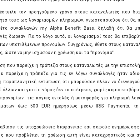
πέστειλε τον προηγούμενο χρόνο στους καταναλωτές που δι
τητά τους ως λογαριασμών πληρωμών, γνωστοποιούσε ότι θα 
έτο συναλλαγών my Alpha Benefit Base, δηλαδή ότι θα μπ
ές δωρεάν. Για το λόγο αυτό, οι λογαριασμοί τους θα επιβαρύ
η των υποτιθέμενων προνομίων. Συγχρόνως, έθετε στους κατανα
ς, ώστε να μην ισχύσουν η χρέωση και τα “προνόμια”.
ση που παρείχε η τράπεζα στους καταναλωτές με την επιστολή
ου παρείχε η τράπεζα για τις εν λόγω συναλλαγές ήταν αδι
η παραπλανητική εντύπωση ότι μπορούσαν πλέον να διενεργο
άλλων και γιατί ο νόμος δεν το επέτρεπε, χωρίς καμία επιβάρυν
 προνομίων τις πάγιες εντολές ή μεταφορές για πληρωμή λο
ημάτων έως 500 EUR ημερησίως μέσω IRIS Payments, τη
ραβίασε τις υποχρεώσεις διαφάνειας και σαφούς ενημέρωσης
ς που προβλέπει τη χρέωση αυτή είναι καταχρηστικός και α