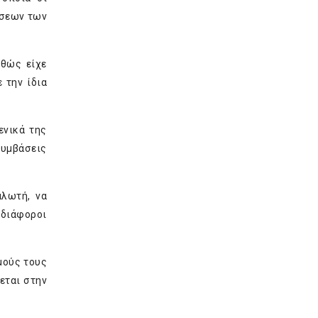
έσεων των
αθώς είχε
 την ίδια
ενικά της
συμβάσεις
αλωτή, να
διάφοροι
μούς τους
εται στην