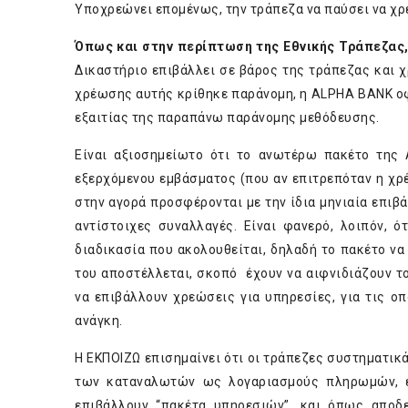
Υποχρεώνει επομένως, την τράπεζα να παύσει να χρ
Όπως και στην περίπτωση της Εθνικής Τράπεζας
Δικαστήριο επιβάλλει σε βάρος της τράπεζας και χ
χρέωσης αυτής κρίθηκε παράνομη, η ALPHA BANK οφ
εξαιτίας της παραπάνω παράνομης μεθόδευσης.
Είναι αξιοσημείωτο ότι το ανωτέρω πακέτο της 
εξερχόμενου εμβάσματος (που αν επιτρεπόταν η χρέ
στην αγορά προσφέρονται με την ίδια μηνιαία επι
αντίστοιχες συναλλαγές. Είναι φανερό, λοιπόν, 
διαδικασία που ακολουθείται, δηλαδή το πακέτο να
του αποστέλλεται, σκοπό έχουν να αιφνιδιάζουν τ
να επιβάλλουν χρεώσεις για υπηρεσίες, για τις οπ
ανάγκη.
Η ΕΚΠΟΙΖΩ επισημαίνει ότι οι τράπεζες συστηματικ
των καταναλωτών ως λογαριασμούς πληρωμών, επ
επιβάλλουν “πακέτα υπηρεσιών”, και όπως αποδε