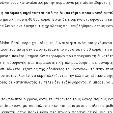
εώνει τους καταναλωτές με την παραπάνω μηνιαία επιβάρυνση.
, η απόφαση κηρύσσεται από το Δικαστήριο προσωρινά εκτε
ρηματική ποινή 40.000 ευρώ. Είναι δε επόμενο ότι εφόσον η επ
είλει να αντιλογήσει τις χρεώσεις που επιβλήθηκαν στους κα
Alpha Bank παρείχε μόλις τη δυνατότητα ενός εισερχόμενου
ωσή του αυτή δεν θα υπερέβαινε το ποσό των 0,50 ευρώ), τη σ
βάρυνση πακέτα υπηρεσιών πληρωμών που παρέχουν τη δυνατότη
ότι η αδιαφανής και παραπλανητική πληροφόρηση, σε συνάρτ
 επιβάλλεται εξαιτίας της αδράνειας του καταναλωτή στην επι
ους καταναλωτές, να εκμεταλλεύονται την έλλειψη εξοικείωσής
οίες οι καταναλωτές εν τέλει δεν ενδιαφέρονται ή μπορεί να 
ά τον τελευταίο χρόνο, αντιμετωπίζοντας τους λογαριασμούς κ
ιδιώκουν, με παραπλανητικές και αδιαφανείς μάλιστα μεθ
ικνύεται στην προκείμενη περίπτωση προσχηματικά, για τα