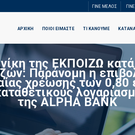
Παράκαμψη
ΓΙΝΕ ΜΕΛΟΣ
ΓΙΝ
προς το
κυρίως
περιεχόμενο
ΑΡΧΙΚΗ
ΠΟΙΟΙ ΕΙΜΑΣΤΕ
ΤΙ ΚΑΝΟΥΜΕ
ΚΑΤΑΝ
 νίκη της ΕΚΠΟΙΖΩ κατά
ζών: Παράνομη η επιβο
αίας χρέωσης των 0,80
καταθετικούς λογαριασμ
της ALPHA BANK