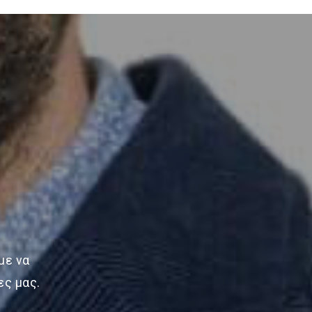
με να
ες μας.