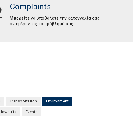
Complaints
Mπορείτε να υποβάλετε την καταγγελία σας
αναφέροντας το πρόβλημά σας.
s
Transportation
Environment
(active tab)
 lawsuits
Events