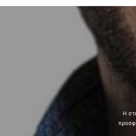
Η στ
προσφέ