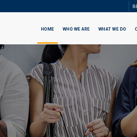
Skip to
B
main
content
HOME
WHO WE ARE
WHAT WE DO