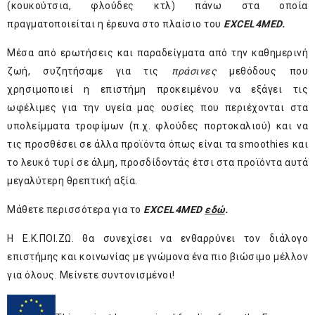
(κουκούτσια, φλούδες κτλ) πάνω στα οποία
πραγματοποιείται η έρευνα στο πλαίσιο του
EXCEL
4MED
.
Μέσα από ερωτήσεις και παραδείγματα από την καθημερινή
ζωή, συζητήσαμε για τις
πράσινες
μεθόδους που
χρησιμοποιεί η επιστήμη προκειμένου να εξάγει τις
ωφέλιμες για την υγεία μας ουσίες που περιέχονται στα
υπολείμματα τροφίμων (π.χ. φλούδες πορτοκαλιού) και να
τις προσθέσει σε άλλα προϊόντα όπως είναι τα smoothies και
το λευκό τυρί σε άλμη, προσδίδοντάς έτσι στα προϊόντα αυτά
μεγαλύτερη θρεπτική αξία.
Μάθετε περισσότερα για το
EXCEL
4MED
εδώ
.
Η Ε.Κ.ΠΟΙ.ΖΩ. θα συνεχίσει να ενθαρρύνει τον διάλογο
επιστήμης και κοινωνίας με γνώμονα ένα πιο βιώσιμο μέλλον
για όλους. Μείνετε συντονισμένοι!