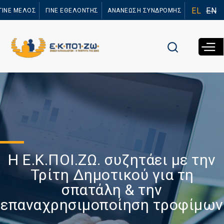
Παράκαμψη
EL
EN
ΓΙΝΕ ΜΕΛΟΣ
ΓΙΝΕ ΕΘΕΛΟΝΤΗΣ
ΑΝΑΝΕΩΣΗ ΣΥΝΔΡΟΜΗΣ
προς το
κυρίως
περιεχόμενο
Η Ε.Κ.ΠΟΙ.ΖΩ. συζητάει με την
Τρίτη Δημοτικού για τη
σπατάλη & την
επαναχρησιμοποίηση τροφίμων