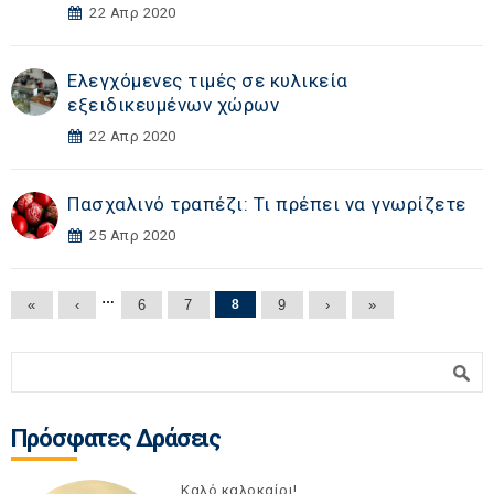
22 Απρ 2020
Ελεγχόμενες τιμές σε κυλικεία
εξειδικευμένων χώρων
22 Απρ 2020
Πασχαλινό τραπέζι: Τι πρέπει να γνωρίζετε
25 Απρ 2020
Σελίδες
…
«
‹
6
7
8
9
›
»
Φόρμα αναζήτησης
Αναζήτηση
Πρόσφατες Δράσεις
Καλό καλοκαίρι!