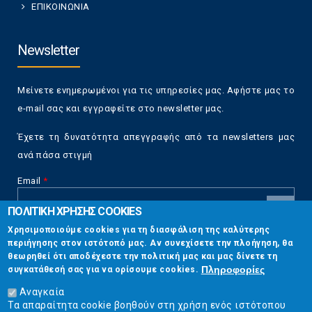
ΕΠΙΚΟΙΝΩΝΙΑ
Newsletter
Μείνετε ενημερωμένοι για τις υπηρεσίες μας. Αφήστε μας το
e-mail σας και εγγραφείτε στο newsletter μας.
Έχετε τη δυνατότητα απεγγραφής από τα newsletters μας
ανά πάσα στιγμή
Email
*
ΠΟΛΙΤΙΚΗ ΧΡΗΣΗΣ COOKIES
CAPTCHA
Χρησιμοποιούμε cookies για τη διασφάλιση της καλύτερης
This
περιήγησης στον ιστότοπό μας. Αν συνεχίσετε την πλοήγηση, θα
Επικοινωνία
question is
θεωρηθεί ότι αποδέχεστε την πολιτική μας και μας δίνετε τη
for testing
Πληροφορίες
συγκατάθεσή σας για να ορίσουμε cookies.
whether or
Στουρνάρη 17, Αθήνα 10683
not you are a
Αναγκαία
human visitor
Τα απαραίτητα cookie βοηθούν στη χρήση ενός ιστότοπου