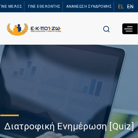
Παράκαμψη
EL
EN
ΓΙΝΕ ΜΕΛΟΣ
ΓΙΝΕ ΕΘΕΛΟΝΤΗΣ
ΑΝΑΝΕΩΣΗ ΣΥΝΔΡΟΜΗΣ
προς το
κυρίως
περιεχόμενο
Διατροφική Ενημέρωση [Quiz]