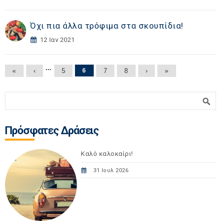
Όχι πια άλλα τρόφιμα στα σκουπίδια!
12 Ιαν 2021
Σελίδες
…
«
‹
5
6
7
8
›
»
Φόρμα αναζήτησης
Αναζήτηση
Πρόσφατες Δράσεις
Καλό καλοκαίρι!
31 Ιουλ 2026