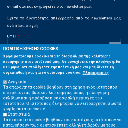
e-mail σας και εγγραφείτε στο newsletter μας.
Έχετε τη δυνατότητα απεγγραφής από τα newsletters μας
ανά πάσα στιγμή
Email
*
ΠΟΛΙΤΙΚΗ ΧΡΗΣΗΣ COOKIES
CAPTCHA
Χρησιμοποιούμε cookies για τη διασφάλιση της καλύτερης
This
περιήγησης στον ιστότοπό μας. Αν συνεχίσετε την πλοήγηση, θα
Επικοινωνία
question is
θεωρηθεί ότι αποδέχεστε την πολιτική μας και μας δίνετε τη
for testing
Πληροφορίες
συγκατάθεσή σας για να ορίσουμε cookies.
whether or
Στουρνάρη 17, Αθήνα 10683
not you are a
Αναγκαία
human visitor
Τα απαραίτητα cookie βοηθούν στη χρήση ενός ιστότοπου
2103304444
and to
επιτρέποντας βασικές λειτουργίες όπως η πλοήγηση
prevent
σελίδων και η πρόσβαση σε ασφαλή περιοχές του
info@ekpizo.gr
automated
ιστότοπου. Ο ιστότοπος δεν μπορεί να λειτουργήσει σωστά
spam
χωρίς αυτά τα cookie.
www.ekpizo.gr
submissions.
Στατιστικά
Τα στατιστικά cookie βοηθούν τους κατόχους ιστότοπων να
5+2
Δευ - Πεμ:
10:00 πμ - 2:00 μμ
κατανοήσουν πώς οι επισκέπτες αλληλεπιδρούν με τους