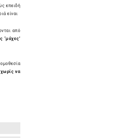
ώς επειδή
οιά είναι
ονται από
ς ‘μάχες’
νομοθεσία
 χωρίς να