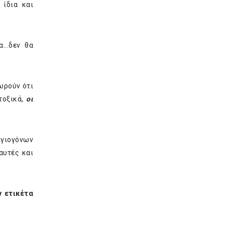
 ίδια και
...δεν θα
ωρούν ότι
τοξικά,
οι
ργιογόνων
αυτές και
ν ετικέτα