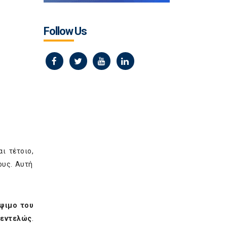
Follow Us
ι τέτοιο,
ους. Αυτή
ψιμο του
 εντελώς
.