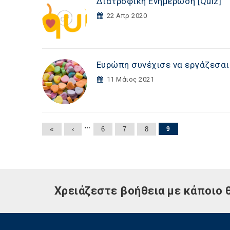
Διατροφική Ενημέρωση [Quiz]
22 Απρ 2020
Ευρώπη συνέχισε να εργάζεσαι
11 Μάιος 2021
Σελίδες
…
«
‹
6
7
8
9
Χρειάζεστε βοήθεια με κάποιο 