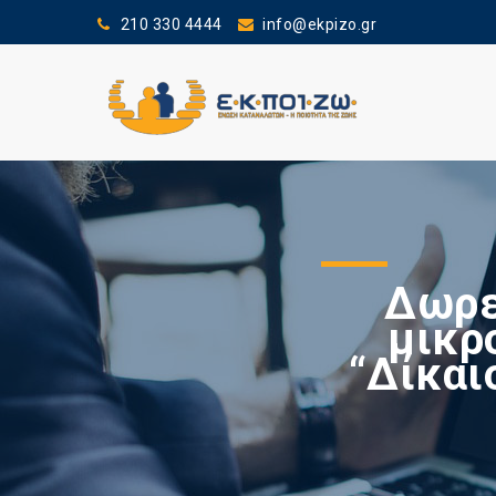
210 330 4444
info@ekpizo.gr
Δωρε
μικρ
“Δίκαι