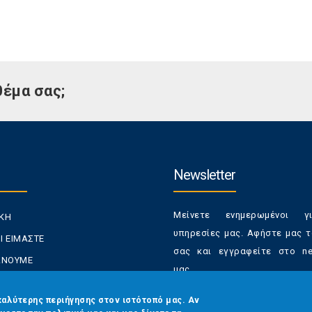
θέμα σας;
Newsletter
Μείνετε ενημερωμένοι γ
ΙΚΗ
υπηρεσίες μας. Αφήστε μας τ
Ι ΕΙΜΑΣΤΕ
σας και εγγραφείτε στο new
ΚΑΝΟΥΜΕ
μας.
ΑΝΑΛΩΤΕΣ
Έχετε τη δυνατότητα απε
καλύτερης περιήγησης στον ιστότοπό μας. Αν
ΡΑΣΕΙΣ ΜΑΣ