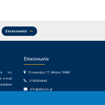
Επικοινωνία
Επικοινωνία
ια τις
Στουρνάρη 17, Αθήνα 10683
ο e-mail
2103304444
sletter
info@ekpizo.gr
www.ekpizo.gr
γγραφής