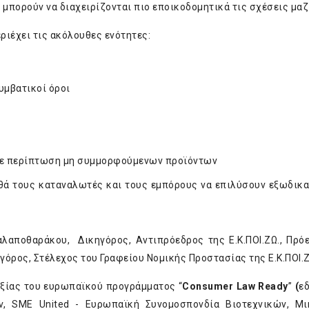
πορούν να διαχειρίζονται πιο εποικοδομητικά τις σχέσεις μαζί
ριέχει τις ακόλουθες ενότητες:
υμβατικοί όροι
σε περίπτωση μη συμμορφούμενων προϊόντων
θά τους καταναλωτές και τους εμπόρους να επιλύσουν εξωδικα
αλαποθαράκου, Δικηγόρος, Αντιπρόεδρος της Ε.Κ.ΠΟΙ.ΖΩ., Πρό
όρος, Στέλεχος του Γραφείου Νομικής Προστασίας της Ε.Κ.ΠΟΙ.Ζ
αξίας του ευρωπαϊκού προγράμματος “
C
onsumer
Law
Ready
”
(
ε
 SME United - Ευρωπαϊκή Συνομοσπονδία Βιοτεχνικών, Μι