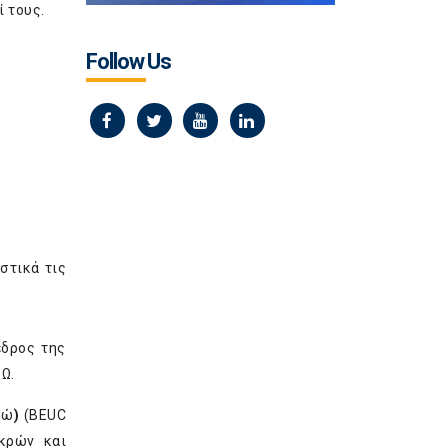
 τους.
Follow Us
στικά τις
εδρος της
Ω.
δώ
)
(BEUC
κρών και