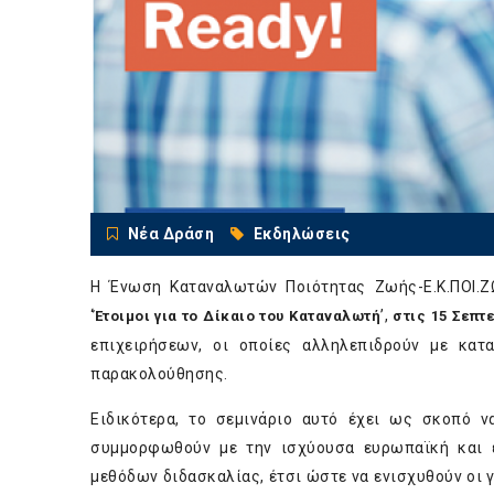
Νέα Δράση
Εκδηλώσεις
H Ένωση Καταναλωτών Ποιότητας Ζωής-Ε.Κ.ΠΟΙ.ΖΩ
‘
’,
Έτοιμοι για το Δίκαιο του Καταναλωτή
στις 15 Σεπτ
επιχειρήσεων, οι οποίες αλληλεπιδρούν με κατ
παρακολούθησης.
Eιδικότερα, το σεμινάριο αυτό έχει ως σκοπό ν
συμμορφωθούν με την ισχύουσα ευρωπαϊκή και ε
μεθόδων διδασκαλίας, έτσι ώστε να ενισχυθούν οι 