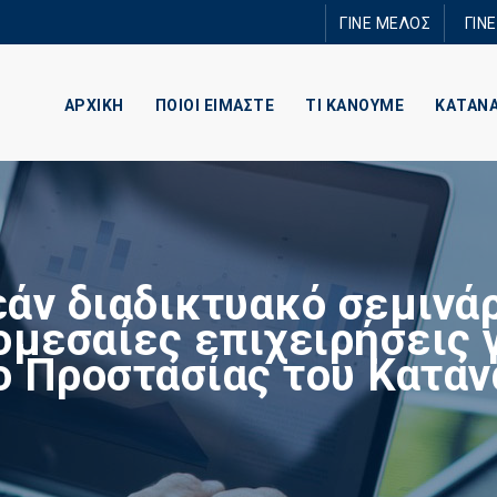
Παράκαμψη
ΓΙΝΕ ΜΕΛΟΣ
ΓΙΝ
προς το
κυρίως
περιεχόμενο
ΑΡΧΙΚΗ
ΠΟΙΟΙ ΕΙΜΑΣΤΕ
ΤΙ ΚΑΝΟΥΜΕ
ΚΑΤΑΝ
άν διαδικτυακό σεμινάρ
ομεσαίες επιχειρήσεις γ
ο Προστασίας του Κατα