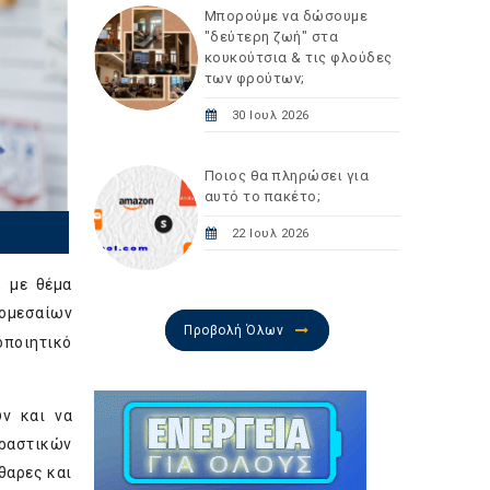
Μπορούμε να δώσουμε
"δεύτερη ζωή" στα
κουκούτσια & τις φλούδες
των φρούτων;
30 Ιουλ 2026
Ποιος θα πληρώσει για
αυτό το πακέτο;
22 Ιουλ 2026
, με θέμα
ρομεσαίων
Προβολή Όλων
οποιητικό
υν και να
δραστικών
θαρες και