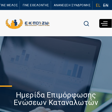
Παράκαμψη
EL
EN
ΓΙΝΕ ΜΕΛΟΣ
ΓΙΝΕ ΕΘΕΛΟΝΤΗΣ
ΑΝΑΝΕΩΣΗ ΣΥΝΔΡΟΜΗΣ
προς το
κυρίως
περιεχόμενο
Ημερίδα Επιμόρφωσης
Ενώσεων Καταναλωτών