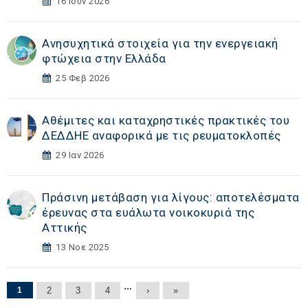
16 Ιουν 2026
Ανησυχητικά στοιχεία για την ενεργειακή
φτώχεια στην Ελλάδα
25 Φεβ 2026
Αθέμιτες και καταχρηστικές πρακτικές του
ΔΕΔΔΗΕ αναφορικά με τις ρευματοκλοπές
29 Ιαν 2026
Πράσινη μετάβαση για λίγους: αποτελέσματα
έρευνας στα ευάλωτα νοικοκυριά της
Αττικής
13 Νοε 2025
Σελίδες
…
1
2
3
4
›
»