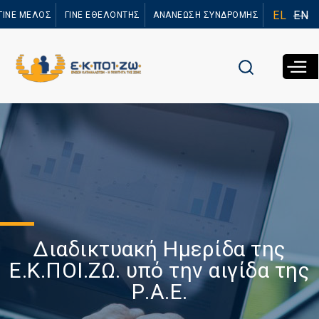
Παράκαμψη
EL
EN
ΓΙΝΕ ΜΕΛΟΣ
ΓΙΝΕ ΕΘΕΛΟΝΤΗΣ
ΑΝΑΝΕΩΣΗ ΣΥΝΔΡΟΜΗΣ
προς το
κυρίως
περιεχόμενο
Διαδικτυακή Ημερίδα της
Ε.Κ.ΠΟΙ.ΖΩ. υπό την αιγίδα της
Ρ.Α.Ε.