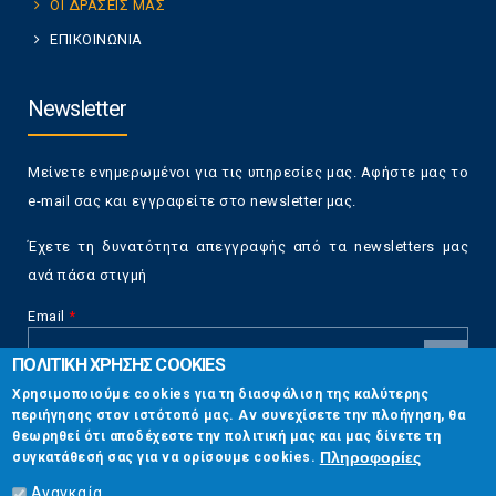
ΟΙ ΔΡΑΣΕΙΣ ΜΑΣ
ΕΠΙΚΟΙΝΩΝΙΑ
Newsletter
Μείνετε ενημερωμένοι για τις υπηρεσίες μας. Αφήστε μας το
e-mail σας και εγγραφείτε στο newsletter μας.
Έχετε τη δυνατότητα απεγγραφής από τα newsletters μας
ανά πάσα στιγμή
Email
*
ΠΟΛΙΤΙΚΗ ΧΡΗΣΗΣ COOKIES
CAPTCHA
Χρησιμοποιούμε cookies για τη διασφάλιση της καλύτερης
This
περιήγησης στον ιστότοπό μας. Αν συνεχίσετε την πλοήγηση, θα
Επικοινωνία
question is
θεωρηθεί ότι αποδέχεστε την πολιτική μας και μας δίνετε τη
for testing
Πληροφορίες
συγκατάθεσή σας για να ορίσουμε cookies.
whether or
Στουρνάρη 17, Αθήνα 10683
not you are a
Αναγκαία