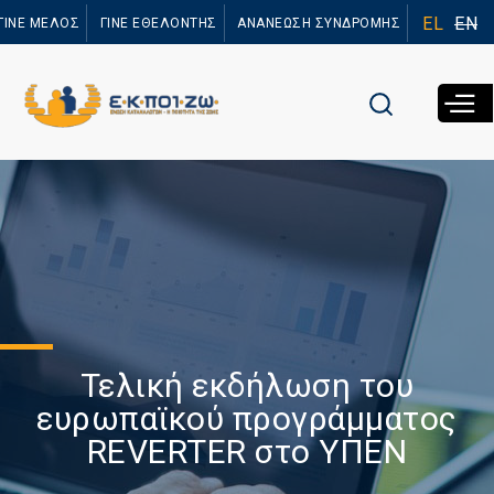
Παράκαμψη
EL
EN
ΓΙΝΕ ΜΕΛΟΣ
ΓΙΝΕ ΕΘΕΛΟΝΤΗΣ
ΑΝΑΝΕΩΣΗ ΣΥΝΔΡΟΜΗΣ
προς το
κυρίως
περιεχόμενο
Τελική εκδήλωση του
ευρωπαϊκού προγράμματος
REVERTER στο ΥΠΕΝ