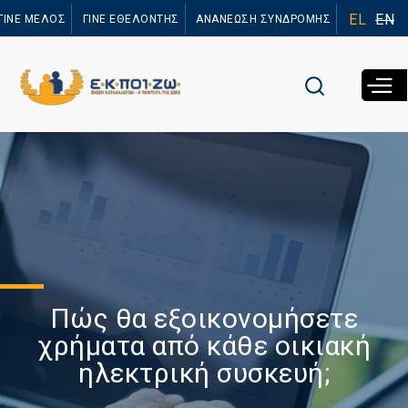
Παράκαμψη
EL
EN
ΓΙΝΕ ΜΕΛΟΣ
ΓΙΝΕ ΕΘΕΛΟΝΤΗΣ
ΑΝΑΝΕΩΣΗ ΣΥΝΔΡΟΜΗΣ
προς το
κυρίως
περιεχόμενο
Πώς θα εξοικονομήσετε
χρήματα από κάθε οικιακή
ηλεκτρική συσκευή;