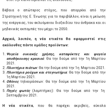
Βέβαια ο απώτερος στόχος, που απορρέει από την
Στρατηγική της Ε. Ένωσης για το περιβάλλον, είναι η μείωση
της ενέργειας, του εκλυόμενου διοξειδίου του άνθρακα και οι
μηδενικές εκπομπές του μέχρι το 2050.
Αρχικά, λοιπόν, η νέα ετικέτα θα εφαρμοστεί στις
ακόλουθες πέντε ομάδες προϊόντων:
Ψυγεία οικιακής χρήσης, καταψύκτες και ψυγεία
αποθήκευσης κρασιού
: Θα την δούμε από την 1
η
Μαρτίου
2021.
Πλυντήρια πιάτων
: Θα την δούμε από την 1
η
Μαρτιου 2021.
Πλυντήρια ρούχων και στεγνωτήρια
: Θα την δούμε από την
1
η
Μαρτίου 2021.
Οθόνες
τηλεοράσεων: Θα την δούμε από την 1
η
Μαρτίου
2021.
Πηγές φωτός
(λαμπτήρες): Θα την δούμε από την 1
η
Σεπτεμβρίου 2021.
Η νέα ετικέτα
, που θα παρέχει ακριβείς, εύκολα