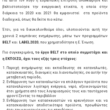
Για αυτό τον λόγο η Ευρωπαϊκή Επιτροπή αναθεώρησε και
βελτιστοποίησε την ενεργειακή ετικέτα, η οποία στην
διάρκεια το 2020 και 2021 θα εμφανιστεί στα προϊόντα
διαδοχικά, όπως θα δείτε πιο κάτω.
Έτσι, για να διευκολυνθούμε όλοι, υλοποιούνται αυτή την
χρονιά 2 καμπάνιες ενημέρωσης, μέσω των προγραμμάτων
BELT
και
LABEL2020
, που χρηματοδότησε η Ε. Ένωση.
Πιο συγκεκριμένα
, το έργο
BELT
στο οποίο συμμετέχει και
η ΕΚΠΟΙΖΩ, έχει τους εξής τρεις στόχους:
Παροχή ενημέρωσης και εκπαίδευσης σε καταναλωτές,
κατασκευαστές, διανομείς και λιανοπωλητές, σε αυτήν την
μεταβατική περίοδο,
Ενθάρρυνση των καταναλωτών να επιλέγουν προϊόντα που
καταναλώνουν λιγότερη ενέργεια, νερό, εξοικονομώντας
έτσι χρήματα από τους λογαριασμούς τους και ταυτόχρονα
φροντίζοντας το περιβάλλον
Ενθάρρυνση των κατασκευαστών να ερευνήσουν και να
κατασκευάσουν αποδοτικότερα προϊόντα, προωθώντας
έτσι την καινοτομία και τις επενδύσεις.