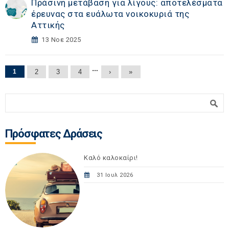
Πράσινη μετάβαση για λίγους: αποτελέσματα
έρευνας στα ευάλωτα νοικοκυριά της
Αττικής
13 Νοε 2025
Σελίδες
…
1
2
3
4
›
»
Φόρμα αναζήτησης
Αναζήτηση
Πρόσφατες Δράσεις
Καλό καλοκαίρι!
31 Ιουλ 2026