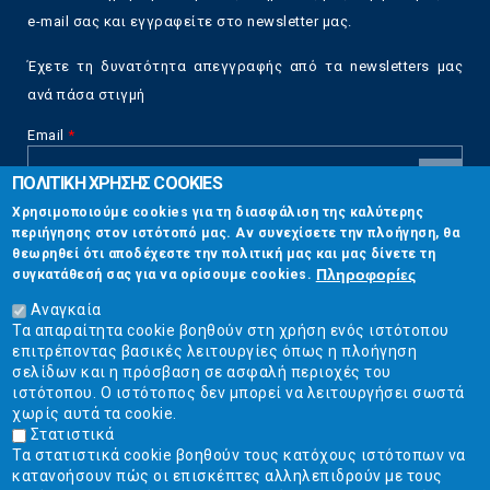
e-mail σας και εγγραφείτε στο newsletter μας.
Έχετε τη δυνατότητα απεγγραφής από τα newsletters μας
ανά πάσα στιγμή
Email
*
ΠΟΛΙΤΙΚΗ ΧΡΗΣΗΣ COOKIES
CAPTCHA
Χρησιμοποιούμε cookies για τη διασφάλιση της καλύτερης
This
περιήγησης στον ιστότοπό μας. Αν συνεχίσετε την πλοήγηση, θα
Επικοινωνία
question is
θεωρηθεί ότι αποδέχεστε την πολιτική μας και μας δίνετε τη
for testing
Πληροφορίες
συγκατάθεσή σας για να ορίσουμε cookies.
whether or
Στουρνάρη 17, Αθήνα 10683
not you are a
Αναγκαία
human visitor
Τα απαραίτητα cookie βοηθούν στη χρήση ενός ιστότοπου
2103304444
and to
επιτρέποντας βασικές λειτουργίες όπως η πλοήγηση
prevent
σελίδων και η πρόσβαση σε ασφαλή περιοχές του
info@ekpizo.gr
automated
ιστότοπου. Ο ιστότοπος δεν μπορεί να λειτουργήσει σωστά
spam
χωρίς αυτά τα cookie.
www.ekpizo.gr
submissions.
Στατιστικά
Τα στατιστικά cookie βοηθούν τους κατόχους ιστότοπων να
5+2
Δευ - Πεμ:
10:00 πμ - 2:00 μμ
κατανοήσουν πώς οι επισκέπτες αλληλεπιδρούν με τους