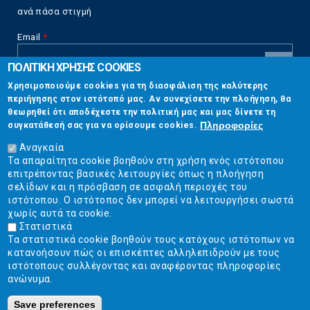
ανά πάσα στιγμή
Email
*
ΠΟΛΙΤΙΚΗ ΧΡΗΣΗΣ COOKIES
CAPTCHA
Χρησιμοποιούμε cookies για τη διασφάλιση της καλύτερης
This
περιήγησης στον ιστότοπό μας. Αν συνεχίσετε την πλοήγηση, θα
Επικοινωνία
question is
θεωρηθεί ότι αποδέχεστε την πολιτική μας και μας δίνετε τη
for testing
Πληροφορίες
συγκατάθεσή σας για να ορίσουμε cookies.
whether or
Στουρνάρη 17, Αθήνα 10683
not you are a
Αναγκαία
human visitor
Τα απαραίτητα cookie βοηθούν στη χρήση ενός ιστότοπου
2103304444
and to
επιτρέποντας βασικές λειτουργίες όπως η πλοήγηση
prevent
σελίδων και η πρόσβαση σε ασφαλή περιοχές του
info@ekpizo.gr
automated
ιστότοπου. Ο ιστότοπος δεν μπορεί να λειτουργήσει σωστά
spam
χωρίς αυτά τα cookie.
www.ekpizo.gr
submissions.
Στατιστικά
Τα στατιστικά cookie βοηθούν τους κατόχους ιστότοπων να
5+2
Δευ - Πεμ:
10:00 πμ - 2:00 μμ
κατανοήσουν πώς οι επισκέπτες αλληλεπιδρούν με τους
Σάβ - Κυρ:
Κλειστά
ιστότοπους συλλέγοντας και αναφέροντας πληροφορίες
ανώνυμα.
Save preferences