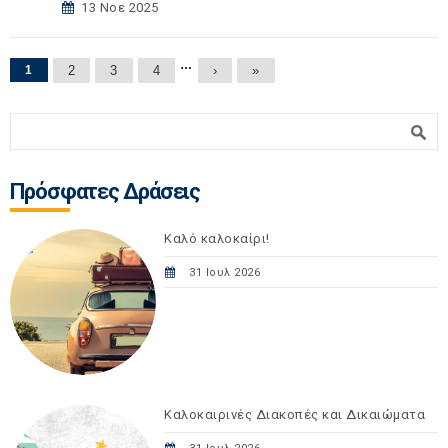
13 Νοε 2025
Σελίδες
…
1
2
3
4
›
»
Φόρμα αναζήτησης
Αναζήτηση
Πρόσφατες Δράσεις
Καλό καλοκαίρι!
31 Ιουλ 2026
Καλοκαιρινές Διακοπές και Δικαιώματα