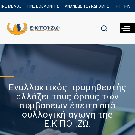
Παράκαμψη
EL
EN
ΓΙΝΕ ΜΕΛΟΣ
ΓΙΝΕ ΕΘΕΛΟΝΤΗΣ
ΑΝΑΝΕΩΣΗ ΣΥΝΔΡΟΜΗΣ
προς το
κυρίως
περιεχόμενο
Εναλλακτικός προμηθευτής
αλλάζει τους όρους των
συμβάσεων έπειτα από
συλλογική αγωγή της
Ε.Κ.ΠΟΙ.ΖΩ.