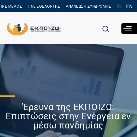
Παράκαμψη
EL
EN
ΓΙΝΕ ΜΕΛΟΣ
ΓΙΝΕ ΕΘΕΛΟΝΤΗΣ
ΑΝΑΝΕΩΣΗ ΣΥΝΔΡΟΜΗΣ
προς το
κυρίως
περιεχόμενο
Έρευνα της ΕΚΠΟΙΖΩ:
Επιπτώσεις στην Ενέργεια εν
μέσω πανδημίας