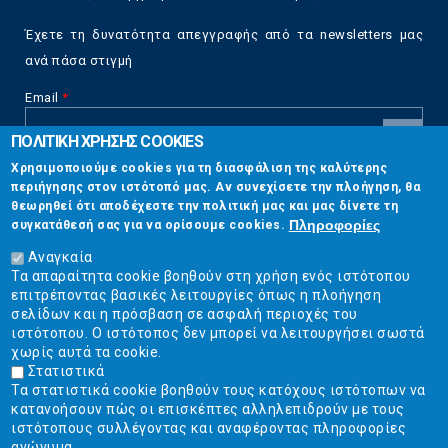
Έχετε τη δυνατότητα απεγγραφής από τα newsletters μας
ανά πάσα στιγμή
Email
*
ΠΟΛΙΤΙΚΗ ΧΡΗΣΗΣ COOKIES
CAPTCHA
Χρησιμοποιούμε cookies για τη διασφάλιση της καλύτερης
This
περιήγησης στον ιστότοπό μας. Αν συνεχίσετε την πλοήγηση, θα
Επικοινωνία
question is
θεωρηθεί ότι αποδέχεστε την πολιτική μας και μας δίνετε τη
for testing
Πληροφορίες
συγκατάθεσή σας για να ορίσουμε cookies.
whether or
Στουρνάρη 17, Αθήνα 10683
not you are a
Αναγκαία
human visitor
Τα απαραίτητα cookie βοηθούν στη χρήση ενός ιστότοπου
2103304444
and to
επιτρέποντας βασικές λειτουργίες όπως η πλοήγηση
prevent
σελίδων και η πρόσβαση σε ασφαλή περιοχές του
info@ekpizo.gr
automated
ιστότοπου. Ο ιστότοπος δεν μπορεί να λειτουργήσει σωστά
spam
χωρίς αυτά τα cookie.
www.ekpizo.gr
submissions.
Στατιστικά
Τα στατιστικά cookie βοηθούν τους κατόχους ιστότοπων να
5+2
Δευ - Πεμ:
10:00 πμ - 2:00 μμ
κατανοήσουν πώς οι επισκέπτες αλληλεπιδρούν με τους
Σάβ - Κυρ:
Κλειστά
ιστότοπους συλλέγοντας και αναφέροντας πληροφορίες
ανώνυμα.