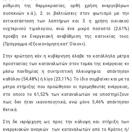
ρύθμιση της θερμοκρασίας, ορθή χρήση ενεργοβόρων
συσκευών κ.ά.), 2. οι βελτιώσεις στον φωτισμό με την
αντικατάσταση των λαπτήρων και 3. η χρήση οικιακού
νυχτερινού τιμολογίου, ενώ ένα μικρό ποσοστό (2,61%)
προέβη σε Ενεργειακή αναβάθμιση της κατοικίας τους
(Πρόγραμμα «Εξοικονόμηση κατ' Οίκον»).
Στην ερώτηση εάν η κυβέρνηση έλαβε τα κατάλληλα μέτρα
προστασίας των καταναλωτών στον τομέα της ενέργειας εν
μέσω πανδημίας η συντριπτική πλειοψηφία απάντησαν
καθόλου (54,48%) ή λίγο (23,11%). Το ίδιο συμβαίνει και με τα
μέτρα στήριξης που προώθησαν οι προμηθευτές ενέργειας,
στο οποίο το 61,52% των καταναλωτών να υποστηρίζουν
πως δεν ήταν ικανοποιητικά, ενώ μόνο 5,46% απάντησαν
θετικά.
Στη δε ιεράρχηση ως προς την κάλυψη και στήριξη των
ενεργειακών αναγκών των καταναλωτών από το Κράτος ή/