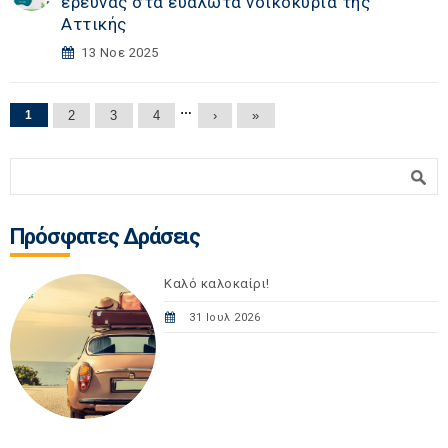
έρευνας στα ευάλωτα νοικοκυριά της
Αττικής
13 Νοε 2025
Σελίδες
…
1
2
3
4
›
»
Φόρμα αναζήτησης
Αναζήτηση
Πρόσφατες Δράσεις
Καλό καλοκαίρι!
31 Ιουλ 2026