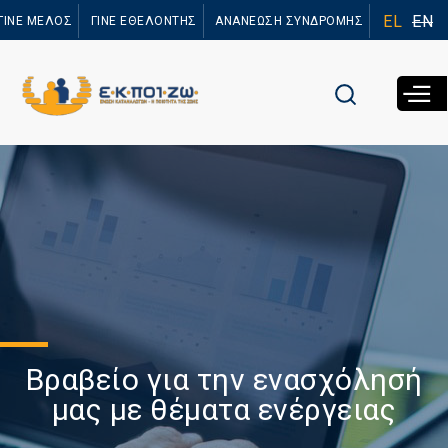
Παράκαμψη
EL
EN
ΓΙΝΕ ΜΕΛΟΣ
ΓΙΝΕ ΕΘΕΛΟΝΤΗΣ
ΑΝΑΝΕΩΣΗ ΣΥΝΔΡΟΜΗΣ
προς το
κυρίως
περιεχόμενο
Βραβείο για την ενασχόλησή
μας με θέματα ενέργειας