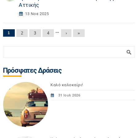
Αττικής
13 Νοε 2025
Σελίδες
…
1
2
3
4
›
»
Φόρμα αναζήτησης
Αναζήτηση
Πρόσφατες Δράσεις
Καλό καλοκαίρι!
31 Ιουλ 2026