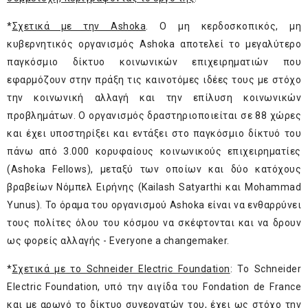
*
Σχετικά με την Ashoka
. Ο μη κερδοσκοπικός, μη
κυβερνητικός οργανισμός Ashoka αποτελεί το μεγαλύτερο
παγκόσμιο δίκτυο κοινωνικών επιχειρηματιών που
εφαρμόζουν στην πράξη τις καινοτόμες ιδέες τους με στόχο
την κοινωνική αλλαγή και την επίλυση κοινωνικών
προβλημάτων. Ο οργανισμός δραστηριοποιείται σε 88 χώρες
και έχει υποστηρίξει και εντάξει στο παγκόσμιο δίκτυό του
πάνω από 3.000 κορυφαίους κοινωνικούς επιχειρηματίες
(Αshoka Fellows), μεταξύ των οποίων και δύο κατόχους
βραβείων Νόμπελ Ειρήνης (Kailash Satyarthi και Mohammad
Yunus). Το όραμα του οργανισμού Ashoka είναι να ενθαρρύνει
τους πολίτες όλου του κόσμου να σκέφτονται και να δρουν
ως φορείς αλλαγής - Everyone a changemaker.
*
Σχετικά με το Schneider Electric Foundation
: To Schneider
Electric Foundation, υπό την αιγίδα του Fondation de France
και με αρωγό το δίκτυο συνεργατών του, έχει ως στόχο την