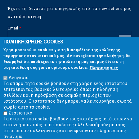
Έχετε τη δυνατότητα απεγγραφής από τα newsletters μας
ανά πάσα στιγμή
Email
*
ΠΟΛΙΤΙΚΗ ΧΡΗΣΗΣ COOKIES
CAPTCHA
Χρησιμοποιούμε cookies για τη διασφάλιση της καλύτερης
This
περιήγησης στον ιστότοπό μας. Αν συνεχίσετε την πλοήγηση, θα
Επικοινωνία
question is
θεωρηθεί ότι αποδέχεστε την πολιτική μας και μας δίνετε τη
for testing
Πληροφορίες
συγκατάθεσή σας για να ορίσουμε cookies.
whether or
Στουρνάρη 17, Αθήνα 10683
not you are a
Αναγκαία
human visitor
Τα απαραίτητα cookie βοηθούν στη χρήση ενός ιστότοπου
2103304444
and to
επιτρέποντας βασικές λειτουργίες όπως η πλοήγηση
prevent
σελίδων και η πρόσβαση σε ασφαλή περιοχές του
info@ekpizo.gr
automated
ιστότοπου. Ο ιστότοπος δεν μπορεί να λειτουργήσει σωστά
spam
χωρίς αυτά τα cookie.
www.ekpizo.gr
submissions.
Στατιστικά
Τα στατιστικά cookie βοηθούν τους κατόχους ιστότοπων να
5+2
Δευ - Πεμ:
10:00 πμ - 2:00 μμ
κατανοήσουν πώς οι επισκέπτες αλληλεπιδρούν με τους
Σάβ - Κυρ:
Κλειστά
ιστότοπους συλλέγοντας και αναφέροντας πληροφορίες
ανώνυμα.