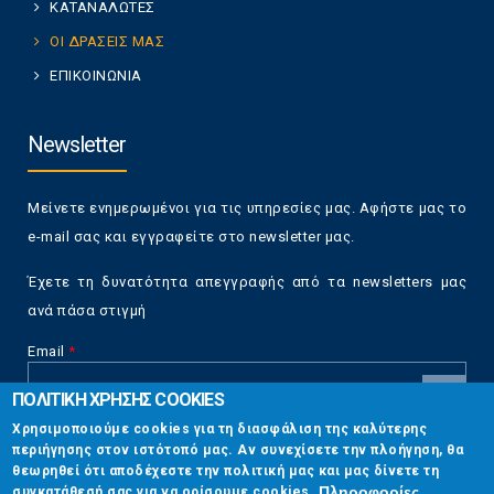
ΚΑΤΑΝΑΛΩΤΕΣ
ΟΙ ΔΡΑΣΕΙΣ ΜΑΣ
ΕΠΙΚΟΙΝΩΝΙΑ
Newsletter
Μείνετε ενημερωμένοι για τις υπηρεσίες μας. Αφήστε μας το
e-mail σας και εγγραφείτε στο newsletter μας.
Έχετε τη δυνατότητα απεγγραφής από τα newsletters μας
ανά πάσα στιγμή
Email
*
ΠΟΛΙΤΙΚΗ ΧΡΗΣΗΣ COOKIES
CAPTCHA
Χρησιμοποιούμε cookies για τη διασφάλιση της καλύτερης
This
περιήγησης στον ιστότοπό μας. Αν συνεχίσετε την πλοήγηση, θα
Επικοινωνία
question is
θεωρηθεί ότι αποδέχεστε την πολιτική μας και μας δίνετε τη
for testing
Πληροφορίες
συγκατάθεσή σας για να ορίσουμε cookies.