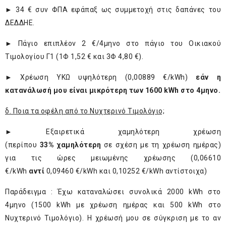
► 34 € συν ΦΠΑ εφάπαξ ως συμμετοχή στις δαπάνες του
ΔΕΔΔΗΕ.
► Πάγιο επιπλέον 2 €/4μηνο στο πάγιο του Οικιακού
Τιμολογίου Γ1 (1Φ 1,52 € και 3Φ 4,80 €).
► Χρέωση ΥΚΩ υψηλότερη (0,00889 €/kWh)
εάν η
κατανάλωσή μου είναι μικρότερη των 1600 kWh στο 4μηνο.
δ. Ποια τα οφέλη από το Νυχτερινό Τιμολόγιο;
► Εξαιρετικά χαμηλότερη χρέωση
(περίπου
33% χαμηλότερη
σε σχέση με τη χρέωση ημέρας)
για τις ώρες μειωμένης χρέωσης (0,06610
€/kWh
αντί
0,09460 €/kWh και 0,10252 €/kWh αντίστοιχα)
Παράδειγμα : Έχω καταναλώσει συνολικά 2000 kWh στο
4μηνο (1500 kWh με χρέωση ημέρας και 500 kWh στο
Νυχτερινό Τιμολόγιο). Η χρέωσή μου σε σύγκριση με το αν