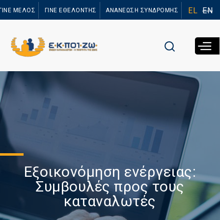
Παράκαμψη
EL
EN
ΓΙΝΕ ΜΕΛΟΣ
ΓΙΝΕ ΕΘΕΛΟΝΤΗΣ
ΑΝΑΝΕΩΣΗ ΣΥΝΔΡΟΜΗΣ
προς το
κυρίως
περιεχόμενο
Εξοικονόμηση ενέργειας:
Συμβουλές προς τους
καταναλωτές