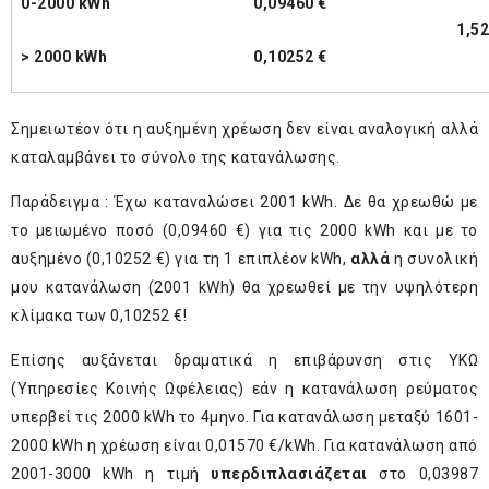
0-2000 kWh
0,09460 €
1,52
> 2000 kWh
0,10252 €
Σημειωτέον ότι η αυξημένη χρέωση δεν είναι αναλογική αλλά
καταλαμβάνει το σύνολο της κατανάλωσης.
Παράδειγμα : Έχω καταναλώσει 2001 kWh. Δε θα χρεωθώ με
το μειωμένο ποσό (0,09460 €) για τις 2000 kWh και με το
αυξημένο (0,10252 €) για τη 1 επιπλέον kWh,
αλλά
η συνολική
μου κατανάλωση (2001 kWh) θα χρεωθεί με την υψηλότερη
κλίμακα των 0,10252 €!
Επίσης αυξάνεται δραματικά η επιβάρυνση στις ΥΚΩ
(Υπηρεσίες Κοινής Ωφέλειας) εάν η κατανάλωση ρεύματος
υπερβεί τις 2000 kWh το 4μηνο. Για κατανάλωση μεταξύ 1601-
2000 kWh η χρέωση είναι 0,01570 €/kWh. Για κατανάλωση από
2001-3000 kWh η τιμή
υπερδιπλασιάζεται
στο 0,03987