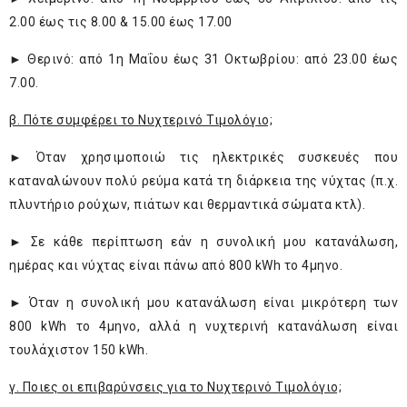
2.00 έως τις 8.00 & 15.00 έως 17.00
► Θερινό: από 1η Μαΐου έως 31 Οκτωβρίου: από 23.00 έως
7.00.
β. Πότε συμφέρει το Νυχτερινό Τιμολόγιο;
► Όταν χρησιμοποιώ τις ηλεκτρικές συσκευές που
καταναλώνουν πολύ ρεύμα κατά τη διάρκεια της νύχτας (π.χ.
πλυντήριο ρούχων, πιάτων και θερμαντικά σώματα κτλ).
► Σε κάθε περίπτωση εάν η συνολική μου κατανάλωση,
ημέρας και νύχτας είναι πάνω από 800 kWh το 4μηνο.
► Όταν η συνολική μου κατανάλωση είναι μικρότερη των
800 kWh το 4μηνο, αλλά η νυχτερινή κατανάλωση είναι
τουλάχιστον 150 kWh.
γ. Ποιες οι επιβαρύνσεις για το Νυχτερινό Τιμολόγιο;