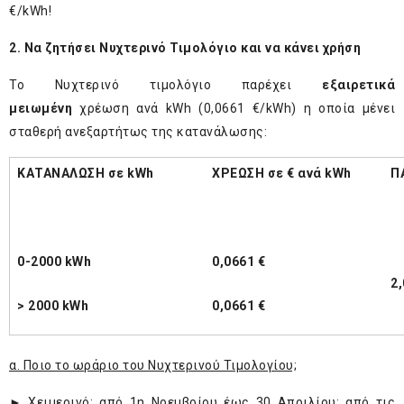
€/kWh!
2. Να ζητήσει Νυχτερινό Τιμολόγιο και να κάνει χρήση
Το Νυχτερινό τιμολόγιο παρέχει
εξαιρετικά
μειωμένη
χρέωση ανά kWh (0,0661 €/kWh) η οποία μένει
σταθερή ανεξαρτήτως της κατανάλωσης:
ΚΑΤΑΝΑΛΩΣΗ σε kWh
ΧΡΕΩΣΗ σε € ανά kWh
Π
0-2000 kWh
0,0661 €
2,
> 2000 kWh
0,0661 €
α. Ποιο το ωράριο του Νυχτερινού Τιμολογίου;
► Χειμερινό: από 1η Νοεμβρίου έως 30 Απριλίου: από τις