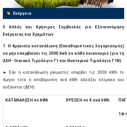
Ενέργεια
5 Απλές και Χρήσιμες Συμβουλές για Εξοικονόμηση
Ενέργειας και Χρημάτων
1. Η 4μηνιαία κατανάλωση (Εκκαθαριστικός λογαριασμός)
να μην υπερβαίνει τις 2000 kwh σε κάθε νοικοκυριό (για τη
ΔΕΗ -Οικιακό Τιμολόγιο Γ1 και Νυκτερινό Τιμολόγιο Γ1Ν)
► Εάν η κατανάλωση ρεύματος υπερβεί τις 2000 kWh το
4μηνο τότε η επιβάρυνση ανά kWh αλλάζει κλίμακα και
αυξάνεται (ΔΕΗ):
ΚΑΤΑΝΑΛΩΣΗ σε kWh
ΧΡΕΩΣΗ σε € ανά kWh
ΠΑΓ
1Φ 