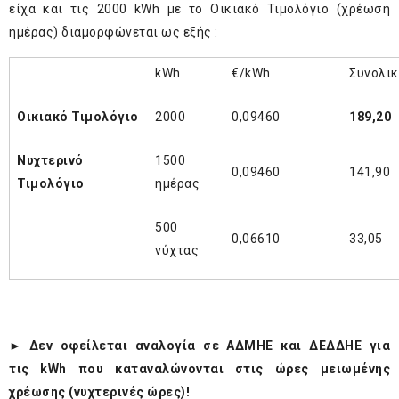
είχα και τις 2000 kWh με το Οικιακό Τιμολόγιο (χρέωση
ημέρας) διαμορφώνεται ως εξής :
kWh
€/kWh
Συνολικ
Οικιακό Τιμολόγιο
2000
0,09460
189,20
Νυχτερινό
1500
0,09460
141,90
Τιμολόγιο
ημέρας
500
0,06610
33,05
νύχτας
►
Δεν οφείλεται αναλογία σε ΑΔΜΗΕ και ΔΕΔΔΗΕ για
τις kWh που καταναλώνονται στις ώρες μειωμένης
χρέωσης (νυχτερινές ώρες)!