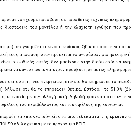
ειακά πιο αποδοτικές συσκευές έχουν χαμηλότερο κόστος η
πορούμε να έχουμε πρόσβαση σε πρόσθετες τεχνικές πληροφορί
ις διαστάσεις του μοντέλου ή την ελάχιστη εγγύηση που πρ
άτομα) δεν γνωρίζει τι είναι ο κωδικός QR και ποιος είναι ο σκ
λική τους απόφαση, όταν πρόκειται να αγοράσουν μια ηλεκτρική
 είναι ο κωδικός αυτός, δεν μπαίνουν στην διαδικασία να εν
πρέπει να κάνουν ώστε να έχουν πρόσβαση σε αυτές πληροφορίε
ύουν ότι αυτή η νέα ενεργειακή ετικέτα θα επηρεάσει το περιβ
α) δήλωσε ότι θα το επηρεάσει θετικά. Ωστόσο, το 51,3% (26
ως κοινωνία με την αλλαγή αυτή. Δηλαδή, φαίνεται ότι δεν είν
 οφέλους του περιβάλλοντος και του οφέλους της κοινωνίας.
 μπορούν να επισκεφτούν είτε τα
αποτελέσματα της έρευνας
α
.ΠΟΙ.ΖΩ
εδώ
σχετικά με το πρόγραμμα BELT.