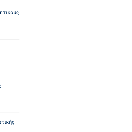
νητικούς
ς
ττικής