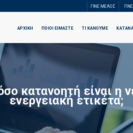
Παράκαμψη
ΓΙΝΕ ΜΕΛΟΣ
ΓΙΝ
προς το
κυρίως
περιεχόμενο
ΑΡΧΙΚΗ
ΠΟΙΟΙ ΕΙΜΑΣΤΕ
ΤΙ ΚΑΝΟΥΜΕ
ΚΑΤΑΝ
όσο κατανοητή είναι η ν
ενεργειακή ετικέτα;