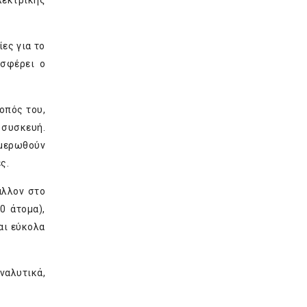
λεκτρικής
ες για το
οσφέρει ο
οπός του,
 συσκευή.
ημερωθούν
ς.
άλλον στο
0 άτομα),
αι εύκολα
ναλυτικά,