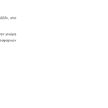
020», στο
την γνώμη
ηροφοριών