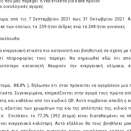
ς που μας παρέχει η νέα ετικέτα για κάθε προϊόν.
ιο οικολογικές αγορές.
νυμα, από τις 7 Σεπτεμβρίου 2021 έως 31 Οκτωβρίου 2021. 
 εκ των οποίων, τα 259 ήταν άνδρες ενώ τα 248 ήταν γυναίκες.
 ακόλουθα:
α ενεργειακή ετικέτα πιο κατανοητή και βοηθητική σε σχέση με 
 τί πληροφορίες τους παρέχει. Να σημειωθεί εδώ ότι από
ρισσότερο κατανοητή θεωρούν την ενεργειακή κλίμακα, έ
τομα, 88,8% ), δήλωσαν ότι όταν πρόκειται να αγοράσουν μια 
τικέτα. Συγκεκριμένα, επηρεάζονται στην αγορά τους πρώτα απ
ατα, και καθόλου από τον κωδικό QR. Αυτό συμβαίνει επειδή η ε
υς, εξαιτίας των χρωμάτων της και της απλότητάς της, ειδικά 
λπ. Επιπλέον, το 77,3% (392 άτομα) είναι διατεθειμένοι να 
ίναι ενεργειακά καλύτερη. Αυτό εξάλλου θα τους βοηθήσει μα