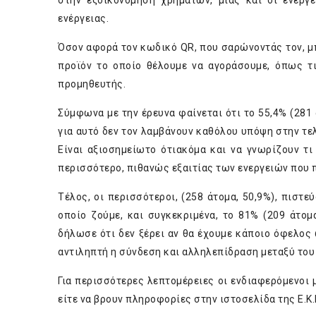
στην εξοικονόμηση χρημάτων, μιας και οι ενεργ
ενέργειας.
Όσον αφορά τον κωδικό QR, που σαρώνοντάς τον, μ
προϊόν το οποίο θέλουμε να αγοράσουμε, όπως τ
προμηθευτής.
Σύμφωνα με την έρευνα φαίνεται ότι το 55,4% (281 
για αυτό δεν τον λαμβάνουν καθόλου υπόψη στην τε
Είναι αξιοσημείωτο ότιακόμα και να γνωρίζουν τι
περισσότερο, πιθανώς εξαιτίας των ενεργειών που 
Τέλος, οι περισσότεροι, (258 άτομα, 50,9%), πιστε
οποίο ζούμε, και συγκεκριμένα, το 81% (209 άτομ
δήλωσε ότι δεν ξέρει αν θα έχουμε κάποιο όφελος 
αντιληπτή η σύνδεση και αλληλεπίδραση μεταξύ του
Για περισσότερες λεπτομέρειες οι ενδιαφερόμενοι
είτε να βρουν πληροφορίες στην ιστοσελίδα της Ε.Κ