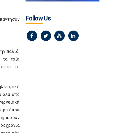
Follow Us
Απάντησαν
την παλιά.
 τα τρία
πειτα τα
ηλεκτρική
ό όλα από
νεργειακή
τώρα όπου
πληρώσουν
κροχρόνια