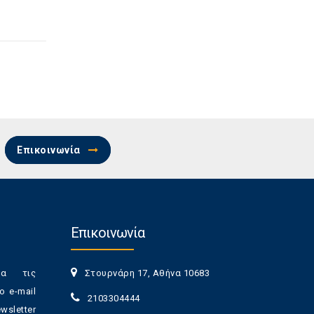
Επικοινωνία
Επικοινωνία
ια τις
Στουρνάρη 17, Αθήνα 10683
ο e-mail
2103304444
sletter