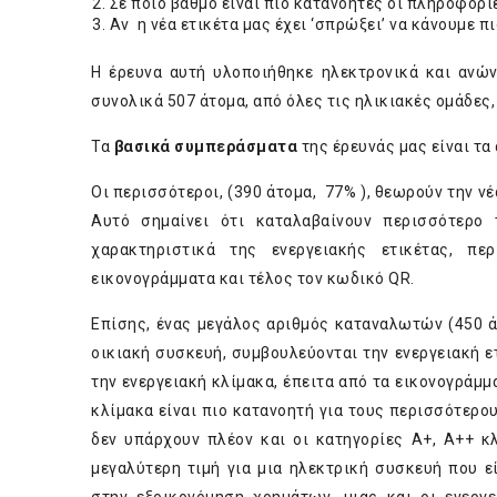
Σε ποιό βαθμό είναι πιο κατανοητές οι πληροφορίε
Αν η νέα ετικέτα μας έχει ‘σπρώξει’ να κάνουμε π
Η έρευνα αυτή υλοποιήθηκε ηλεκτρονικά και ανώ
συνολικά 507 άτομα, από όλες τις ηλικιακές ομάδες,
Τα
βασικά συμπεράσματα
της έρευνάς μας είναι τα
Οι περισσότεροι, (390 άτομα, 77% ), θεωρούν την νέ
Αυτό σημαίνει ότι καταλαβαίνουν περισσότερο
χαρακτηριστικά της ενεργειακής ετικέτας, πε
εικονογράμματα και τέλος τον κωδικό QR.
Επίσης, ένας μεγάλος αριθμός καταναλωτών (450 ά
οικιακή συσκευή, συμβουλεύονται την ενεργειακή ε
την ενεργειακή κλίμακα, έπειτα από τα εικονογράμμ
κλίμακα είναι πιο κατανοητή για τους περισσότερο
δεν υπάρχουν πλέον και οι κατηγορίες Α+, Α++ κ
μεγαλύτερη τιμή για μια ηλεκτρική συσκευή που ε