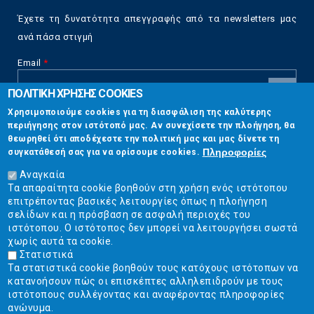
Έχετε τη δυνατότητα απεγγραφής από τα newsletters μας
ανά πάσα στιγμή
Email
*
ΠΟΛΙΤΙΚΗ ΧΡΗΣΗΣ COOKIES
CAPTCHA
Χρησιμοποιούμε cookies για τη διασφάλιση της καλύτερης
This
περιήγησης στον ιστότοπό μας. Αν συνεχίσετε την πλοήγηση, θα
Επικοινωνία
question is
θεωρηθεί ότι αποδέχεστε την πολιτική μας και μας δίνετε τη
for testing
Πληροφορίες
συγκατάθεσή σας για να ορίσουμε cookies.
whether or
Στουρνάρη 17, Αθήνα 10683
not you are a
Αναγκαία
human visitor
Τα απαραίτητα cookie βοηθούν στη χρήση ενός ιστότοπου
2103304444
and to
επιτρέποντας βασικές λειτουργίες όπως η πλοήγηση
prevent
σελίδων και η πρόσβαση σε ασφαλή περιοχές του
info@ekpizo.gr
automated
ιστότοπου. Ο ιστότοπος δεν μπορεί να λειτουργήσει σωστά
spam
χωρίς αυτά τα cookie.
www.ekpizo.gr
submissions.
Στατιστικά
Τα στατιστικά cookie βοηθούν τους κατόχους ιστότοπων να
5+2
Δευ - Πεμ:
10:00 πμ - 2:00 μμ
κατανοήσουν πώς οι επισκέπτες αλληλεπιδρούν με τους
Σάβ - Κυρ:
Κλειστά
ιστότοπους συλλέγοντας και αναφέροντας πληροφορίες
ανώνυμα.