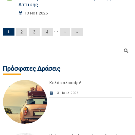
Αττικής
13 Νοε 2025
Σελίδες
…
1
2
3
4
›
»
Φόρμα αναζήτησης
Αναζήτηση
Πρόσφατες Δράσεις
Καλό καλοκαίρι!
31 Ιουλ 2026