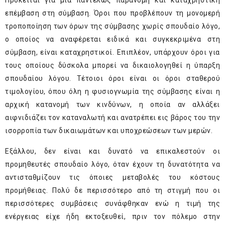
Πρόκειται για μία παντελώς παράνομη και καταχρηστική
επέμβαση στη σύμβαση. Όροι που προβλέπουν τη μονομερή
τροποποίηση των όρων της σύμβασης χωρίς σπουδαίο λόγο,
ο οποίος να αναφέρεται ειδικά και συγκεκριμένα στη
σύμβαση, είναι καταχρηστικοί. Επιπλέον, υπάρχουν όροι για
τους οποίους δύσκολα μπορεί να δικαιολογηθεί η ύπαρξη
σπουδαίου λόγου. Τέτοιοι όροι είναι οι όροι σταθερού
τιμολογίου, όπου όλη η φυσιογνωμία της σύμβασης είναι η
αρχική κατανομή των κινδύνων, η οποία αν αλλάξει
αιφνιδιάζει τον καταναλωτή και ανατρέπει εις βάρος του την
ισορροπία των δικαιωμάτων και υποχρεώσεων των μερών.
Εξάλλου, δεν είναι και δυνατό να επικαλεστούν οι
προμηθευτές σπουδαίο λόγο, όταν έχουν τη δυνατότητα να
αντισταθμίζουν τις όποιες μεταβολές του κόστους
προμήθειας. Πολύ δε περισσότερο από τη στιγμή που οι
περισσότερες συμβάσεις συνάφθηκαν ενώ η τιμή της
ενέργειας είχε ήδη εκτοξευθεί, πριν τον πόλεμο στην