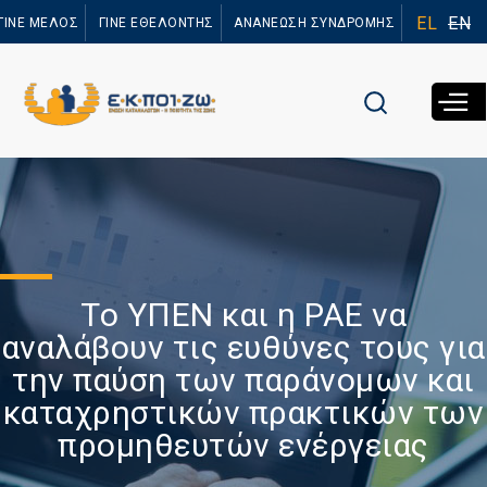
Παράκαμψη
EL
EN
ΓΙΝΕ ΜΕΛΟΣ
ΓΙΝΕ ΕΘΕΛΟΝΤΗΣ
ΑΝΑΝΕΩΣΗ ΣΥΝΔΡΟΜΗΣ
προς το
κυρίως
περιεχόμενο
Το ΥΠΕΝ και η ΡΑΕ να
αναλάβουν τις ευθύνες τους για
την παύση των παράνομων και
καταχρηστικών πρακτικών των
προμηθευτών ενέργειας