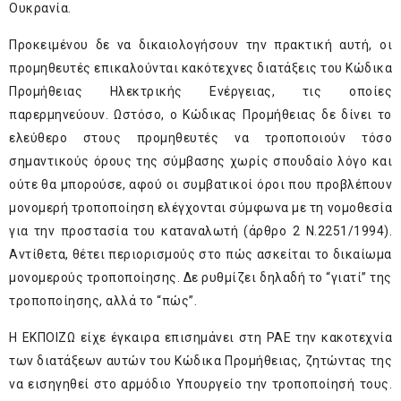
Ουκρανία.
Προκειμένου δε να δικαιολογήσουν την πρακτική αυτή, οι
προμηθευτές επικαλούνται κακότεχνες διατάξεις του Κώδικα
Προμήθειας Ηλεκτρικής Ενέργειας, τις οποίες
παρερμηνεύουν. Ωστόσο, ο Κώδικας Προμήθειας δε δίνει το
ελεύθερο στους προμηθευτές να τροποποιούν τόσο
σημαντικούς όρους της σύμβασης χωρίς σπουδαίο λόγο και
ούτε θα μπορούσε, αφού οι συμβατικοί όροι που προβλέπουν
μονομερή τροποποίηση ελέγχονται σύμφωνα με τη νομοθεσία
για την προστασία του καταναλωτή (άρθρο 2 Ν.2251/1994).
Αντίθετα, θέτει περιορισμούς στο πώς ασκείται το δικαίωμα
μονομερούς τροποποίησης. Δε ρυθμίζει δηλαδή το “γιατί” της
τροποποίησης, αλλά το “πώς”.
Η ΕΚΠΟΙΖΩ είχε έγκαιρα επισημάνει στη ΡΑΕ την κακοτεχνία
των διατάξεων αυτών του Κώδικα Προμήθειας, ζητώντας της
να εισηγηθεί στο αρμόδιο Υπουργείο την τροποποίησή τους.