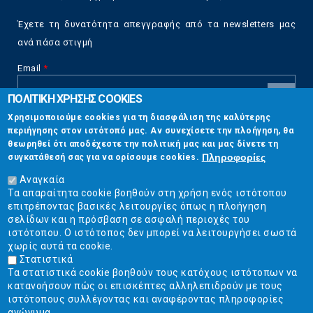
Έχετε τη δυνατότητα απεγγραφής από τα newsletters μας
ανά πάσα στιγμή
Email
*
ΠΟΛΙΤΙΚΗ ΧΡΗΣΗΣ COOKIES
CAPTCHA
Χρησιμοποιούμε cookies για τη διασφάλιση της καλύτερης
This
περιήγησης στον ιστότοπό μας. Αν συνεχίσετε την πλοήγηση, θα
Επικοινωνία
question is
θεωρηθεί ότι αποδέχεστε την πολιτική μας και μας δίνετε τη
for testing
Πληροφορίες
συγκατάθεσή σας για να ορίσουμε cookies.
whether or
Στουρνάρη 17, Αθήνα 10683
not you are a
Αναγκαία
human visitor
Τα απαραίτητα cookie βοηθούν στη χρήση ενός ιστότοπου
2103304444
and to
επιτρέποντας βασικές λειτουργίες όπως η πλοήγηση
prevent
σελίδων και η πρόσβαση σε ασφαλή περιοχές του
info@ekpizo.gr
automated
ιστότοπου. Ο ιστότοπος δεν μπορεί να λειτουργήσει σωστά
spam
χωρίς αυτά τα cookie.
www.ekpizo.gr
submissions.
Στατιστικά
Τα στατιστικά cookie βοηθούν τους κατόχους ιστότοπων να
5+2
Δευ - Πεμ:
10:00 πμ - 2:00 μμ
κατανοήσουν πώς οι επισκέπτες αλληλεπιδρούν με τους
Σάβ - Κυρ:
Κλειστά
ιστότοπους συλλέγοντας και αναφέροντας πληροφορίες
ανώνυμα.