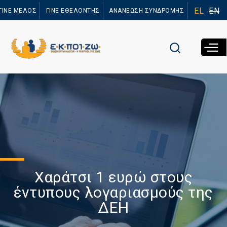
Παράκαμψη
EL
EN
ΓΙΝΕ ΜΕΛΟΣ
ΓΙΝΕ ΕΘΕΛΟΝΤΗΣ
ΑΝΑΝΕΩΣΗ ΣΥΝΔΡΟΜΗΣ
προς το
κυρίως
περιεχόμενο
Χαράτσι 1 ευρώ στους
έντυπους λογαριασμούς της
ΔΕΗ