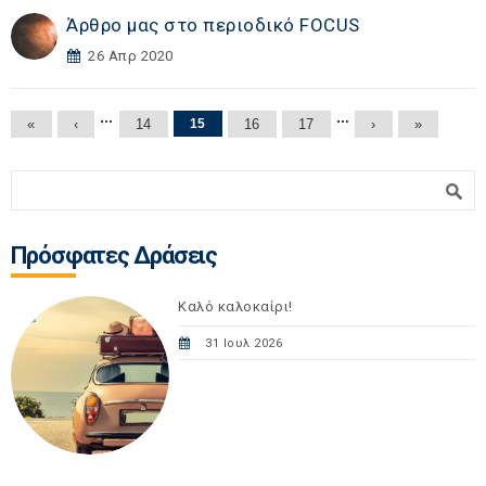
Άρθρο μας στο περιοδικό FOCUS
26 Απρ 2020
Σελίδες
…
…
«
‹
14
15
16
17
›
»
Φόρμα αναζήτησης
Αναζήτηση
Πρόσφατες Δράσεις
Καλό καλοκαίρι!
31 Ιουλ 2026