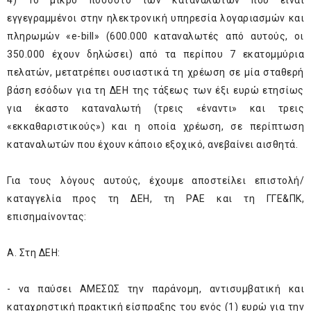
4) Το μικρό ποσοστό των καταναλωτών που είναι
εγγεγραμμένοι στην ηλεκτρονική υπηρεσία λογαριασμών και
πληρωμών «e-bill» (600.000 καταναλωτές από αυτούς, οι
350.000 έχουν δηλώσει) από τα περίπου 7 εκατομμύρια
πελατών, μετατρέπει ουσιαστικά τη χρέωση σε μία σταθερή
βάση εσόδων για τη ΔΕΗ της τάξεως των έξι ευρώ ετησίως
για έκαστο καταναλωτή (τρεις «έναντι» και τρεις
«εκκαθαριστικούς») και η οποία χρέωση, σε περίπτωση
καταναλωτών που έχουν κάποιο εξοχικό, ανεβαίνει αισθητά.
Για τους λόγους αυτούς, έχουμε αποστείλει επιστολή/
καταγγελία προς τη ΔΕΗ, τη ΡΑΕ και τη ΓΓΕ&ΠΚ,
επισημαίνοντας:
Α. Στη ΔΕΗ:
- να παύσει ΑΜΕΣΩΣ την παράνομη, αντισυμβατική και
καταχρηστική πρακτική είσπραξης του ενός (1) ευρώ για την