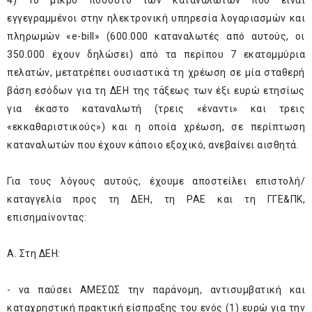
4) Το μικρό ποσοστό των καταναλωτών που είναι
εγγεγραμμένοι στην ηλεκτρονική υπηρεσία λογαριασμών και
πληρωμών «e-bill» (600.000 καταναλωτές από αυτούς, οι
350.000 έχουν δηλώσει) από τα περίπου 7 εκατομμύρια
πελατών, μετατρέπει ουσιαστικά τη χρέωση σε μία σταθερή
βάση εσόδων για τη ΔΕΗ της τάξεως των έξι ευρώ ετησίως
για έκαστο καταναλωτή (τρεις «έναντι» και τρεις
«εκκαθαριστικούς») και η οποία χρέωση, σε περίπτωση
καταναλωτών που έχουν κάποιο εξοχικό, ανεβαίνει αισθητά.
Για τους λόγους αυτούς, έχουμε αποστείλει επιστολή/
καταγγελία προς τη ΔΕΗ, τη ΡΑΕ και τη ΓΓΕ&ΠΚ,
επισημαίνοντας:
Α. Στη ΔΕΗ:
- να παύσει ΑΜΕΣΩΣ την παράνομη, αντισυμβατική και
καταχρηστική πρακτική είσπραξης του ενός (1) ευρώ για την