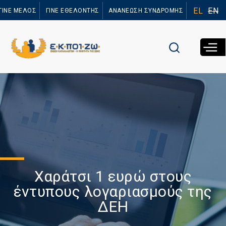
Παράκαμψη
EL
EN
ΓΙΝΕ ΜΕΛΟΣ
ΓΙΝΕ ΕΘΕΛΟΝΤΗΣ
ΑΝΑΝΕΩΣΗ ΣΥΝΔΡΟΜΗΣ
προς το
κυρίως
περιεχόμενο
Χαράτσι 1 ευρώ στους
έντυπους λογαριασμούς της
ΔΕΗ