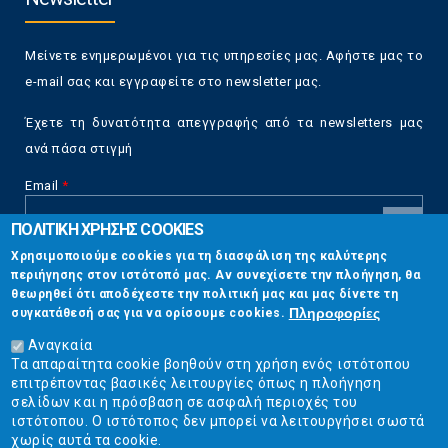
Μείνετε ενημερωμένοι για τις υπηρεσίες μας. Αφήστε μας το
e-mail σας και εγγραφείτε στο newsletter μας.
Έχετε τη δυνατότητα απεγγραφής από τα newsletters μας
ανά πάσα στιγμή
Email
*
ΠΟΛΙΤΙΚΗ ΧΡΗΣΗΣ COOKIES
CAPTCHA
Χρησιμοποιούμε cookies για τη διασφάλιση της καλύτερης
This
περιήγησης στον ιστότοπό μας. Αν συνεχίσετε την πλοήγηση, θα
Επικοινωνία
question is
θεωρηθεί ότι αποδέχεστε την πολιτική μας και μας δίνετε τη
for testing
Πληροφορίες
συγκατάθεσή σας για να ορίσουμε cookies.
whether or
Στουρνάρη 17, Αθήνα 10683
not you are a
Αναγκαία
human visitor
Τα απαραίτητα cookie βοηθούν στη χρήση ενός ιστότοπου
2103304444
and to
επιτρέποντας βασικές λειτουργίες όπως η πλοήγηση
prevent
σελίδων και η πρόσβαση σε ασφαλή περιοχές του
info@ekpizo.gr
automated
ιστότοπου. Ο ιστότοπος δεν μπορεί να λειτουργήσει σωστά
spam
χωρίς αυτά τα cookie.