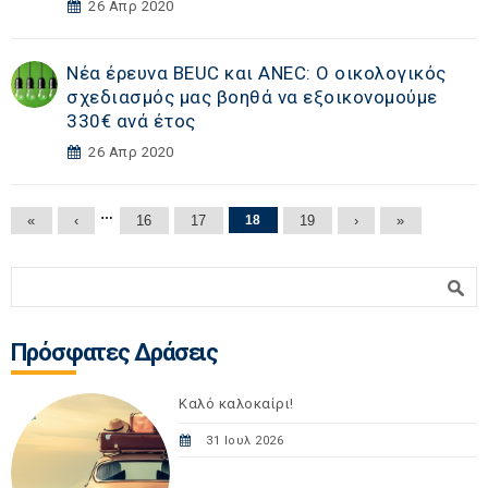
26 Απρ 2020
Νέα έρευνα BEUC και ANEC: Ο οικολογικός
σχεδιασμός μας βοηθά να εξοικονομούμε
330€ ανά έτος
26 Απρ 2020
Σελίδες
…
«
‹
16
17
18
19
›
»
Φόρμα αναζήτησης
Αναζήτηση
Πρόσφατες Δράσεις
Καλό καλοκαίρι!
31 Ιουλ 2026