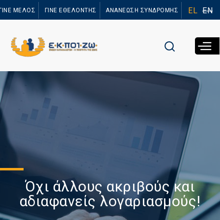
Παράκαμψη
EL
EN
ΓΙΝΕ ΜΕΛΟΣ
ΓΙΝΕ ΕΘΕΛΟΝΤΗΣ
ΑΝΑΝΕΩΣΗ ΣΥΝΔΡΟΜΗΣ
προς το
κυρίως
περιεχόμενο
Όχι άλλους ακριβούς και
αδιαφανείς λογαριασμούς!