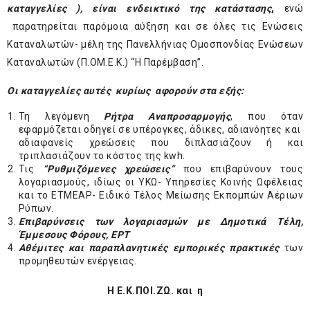
καταγγελίες ), είναι ενδεικτικό της κατάστασης
,
ενώ
παρατηρείται παρόμοια αύξηση και σε όλες τις Ενώσεις
Καταναλωτών- μέλη της Πανελλήνιας Ομοσπονδίας Ενώσεων
Καταναλωτών (Π.ΟΜ.Ε.Κ.) “Η Παρέμβαση”.
Οι καταγγελίες αυτές κυρίως αφορούν στα εξής:
Τη λεγόμενη
Ρήτρα Αναπροσαρμογής
, που όταν
εφαρμόζεται οδηγεί σε υπέρογκες, άδικες, αδιανόητες και
αδιαφανείς χρεώσεις που διπλασιάζουν ή και
τριπλασιάζουν το κόστος της kwh.
Τις
“Ρυθμιζόμενες χρεώσεις”
που επιβαρύνουν τους
λογαριασμούς, ιδίως οι ΥΚΩ- Υπηρεσίες Κοινής Ωφέλειας
και το ΕΤΜΕΑΡ- Ειδικό Τέλος Μείωσης Εκπομπών Αέριων
Ρύπων.
Επιβαρύνσεις των λογαριασμών με Δημοτικά Τέλη,
Έμμεσους Φόρους, ΕΡΤ
Αθέμιτες και παραπλανητικές εμπορικές πρακτικές
των
προμηθευτών ενέργειας.
Η Ε.Κ.ΠΟΙ.ΖΩ. και η