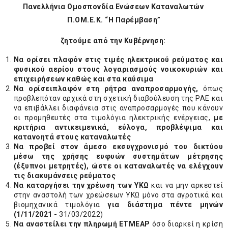
Πανελλήνια Ομοσπονδία Ενώσεων Καταναλωτών
Π.ΟΜ.Ε.Κ. “Η Παρέμβαση”
ζητούμε από την Κυβέρνηση:
Να
ο
ρίσει πλαφόν στις τιμές ηλεκτρικού ρεύματος και
φυσικού αερίου στους λογαριασμούς νοικοκυριών και
επιχειρήσεων καθώς και στα καύσιμα
Να
ο
ρίσει
πλαφόν στη ρήτρα αναπροσαρμογής
,
όπως
προβλεπόταν αρχικά στη σχετική διαβούλευση της ΡΑΕ και
να επιβάλλει διαφάνεια στις αναπροσαρμογές που κάνουν
οι προμηθευτές στα τιμολόγια ηλεκτρικής ενέργειας,
με
κριτήρια αντικειμενικά, εύλογα, προβλέψιμα και
κατανοητά στους καταναλωτές
Να
προβεί στον άμεσο εκσυγχρονισμό του δικτύου
μέσω της χρήσης ευφυών συστημάτων μέτρησης
(έξυπνοι μετρητές), ώστε οι καταναλωτές να ελέγχουν
τις διακυμάνσεις ρεύματος
Να
καταργήσει την χρέωση των ΥΚΩ
και να μην αρκεστεί
στην αναστολή των χρεώσεων ΥΚΩ μόνο στα αγροτικά και
βιομηχανικά τιμολόγια
για διάστημα πέντε μηνών
(1/11/2021 -
31/03/2022)
Να α
ναστείλει την πληρωμή ΕΤΜΕΑΡ
όσο διαρκεί η κρίση