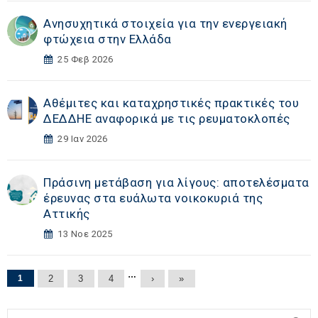
Ανησυχητικά στοιχεία για την ενεργειακή
φτώχεια στην Ελλάδα
25 Φεβ 2026
Αθέμιτες και καταχρηστικές πρακτικές του
ΔΕΔΔΗΕ αναφορικά με τις ρευματοκλοπές
29 Ιαν 2026
Πράσινη μετάβαση για λίγους: αποτελέσματα
έρευνας στα ευάλωτα νοικοκυριά της
Αττικής
13 Νοε 2025
Σελίδες
…
1
2
3
4
›
»
Αναζήτηση