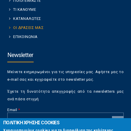
ΠΟΙΟΙ ΕΙΜΑΣΤΕ
ΤΙ ΚΑΝΟΥΜΕ
ΚΑΤΑΝΑΛΩΤΕΣ
ΟΙ ΔΡΑΣΕΙΣ ΜΑΣ
ΕΠΙΚΟΙΝΩΝΙΑ
Newsletter
Μείνετε ενημερωμένοι για τις υπηρεσίες μας. Αφήστε μας το
e-mail σας και εγγραφείτε στο newsletter μας.
Έχετε τη δυνατότητα απεγγραφής από τα newsletters μας
ανά πάσα στιγμή
Email
*
ΠΟΛΙΤΙΚΗ ΧΡΗΣΗΣ COOKIES
CAPTCHA
Χρησιμοποιούμε cookies για τη διασφάλιση της καλύτερης