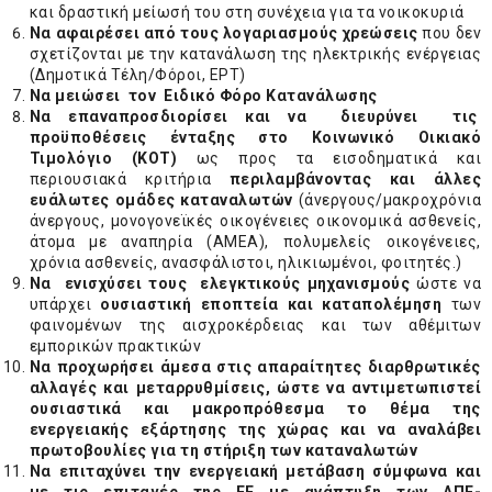
και δραστική μείωσή του στη συνέχεια για τα νοικοκυριά
Να αφαιρέσει από τους λογαριασμούς χρεώσεις
που δεν
σχετίζονται με την κατανάλωση της ηλεκτρικής ενέργειας
(Δημοτικά Τέλη/Φόροι, ΕΡΤ)
Να μειώσει τον
Ειδικό Φόρο Κατανάλωσης
Να επαναπροσδιορίσει και να διευρύνει τις
προϋποθέσεις ένταξης στο Κοινωνικό Οικιακό
Τιμολόγιο (ΚΟΤ)
ως προς τα εισοδηματικά και
περιουσιακά κριτήρια
περιλαμβάνοντας και άλλες
ευάλωτες ομάδες καταναλωτών
(άνεργους/μακροχρόνια
άνεργους, μονογονεϊκές οικογένειες οικονομικά ασθενείς,
άτομα με αναπηρία (ΑMEA), πολυμελείς οικογένειες,
χρόνια ασθενείς, ανασφάλιστοι, ηλικιωμένοι, φοιτητές.)
Να ενισχύσει
τους ελεγκτικούς μηχανισμούς
ώστε να
υπάρχει
ουσιαστική εποπτεία και καταπολέμηση
των
φαινομένων της αισχροκέρδειας και των αθέμιτων
εμπορικών πρακτικών
Να προχωρήσει άμεσα στις απαραίτητες διαρθρωτικές
αλλαγές και μεταρρυθμίσεις, ώστε να αντιμετωπιστεί
ουσιαστικά και μακροπρόθεσμα το θέμα της
ενεργειακής εξάρτησης της χώρας και
να αναλάβει
πρωτοβουλίες για τη
στήριξη των καταναλωτών
Να επιταχύνει την ενεργειακή μετάβαση σύμφωνα και