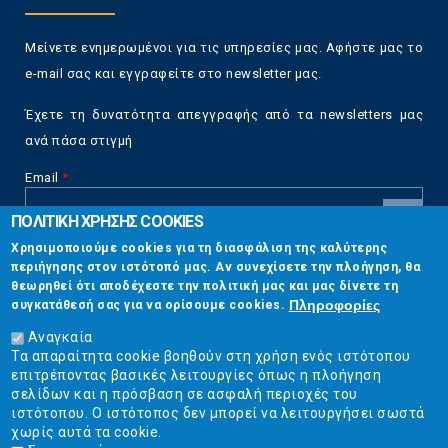
Μείνετε ενημερωμένοι για τις υπηρεσίες μας. Αφήστε μας το
e-mail σας και εγγραφείτε στο newsletter μας.
Έχετε τη δυνατότητα απεγγραφής από τα newsletters μας
ανά πάσα στιγμή
Email
*
ΠΟΛΙΤΙΚΗ ΧΡΗΣΗΣ COOKIES
CAPTCHA
Χρησιμοποιούμε cookies για τη διασφάλιση της καλύτερης
This
περιήγησης στον ιστότοπό μας. Αν συνεχίσετε την πλοήγηση, θα
Επικοινωνία
question is
θεωρηθεί ότι αποδέχεστε την πολιτική μας και μας δίνετε τη
for testing
Πληροφορίες
συγκατάθεσή σας για να ορίσουμε cookies.
whether or
Στουρνάρη 17, Αθήνα 10683
not you are a
Αναγκαία
human visitor
Τα απαραίτητα cookie βοηθούν στη χρήση ενός ιστότοπου
2103304444
and to
επιτρέποντας βασικές λειτουργίες όπως η πλοήγηση
prevent
σελίδων και η πρόσβαση σε ασφαλή περιοχές του
info@ekpizo.gr
automated
ιστότοπου. Ο ιστότοπος δεν μπορεί να λειτουργήσει σωστά
spam
χωρίς αυτά τα cookie.
www.ekpizo.gr
submissions.