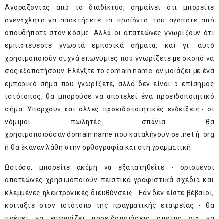
Αγοράζοντας από το διαδίκτυο, σημαίνει ότι μπορείτε
ανενόχλητα να αποκτήσετε τα προϊόντα που αγαπάτε από
οπουδήποτε στον κόσμο. Αλλά οι απατεώνες γνωρίζουν ότι
εμπιστεύεστε γνωστά εμπορικά σήματα, και γι' αυτό
χρησιμοποιούν συχνά επωνυμίες που γνωρίζετε με σκοπό να
σας εξαπατήσουν. Ελέγξτε το
domain
name
: αν μοιάζει με ένα
εμπορικό σήμα που γνωρίζετε, αλλά δεν είναι ο επίσημος
ιστότοπος, θα μπορούσε να αποτελεί ένα προειδοποιητικό
σήμα. Υπάρχουν και άλλες προειδοποιητικές ενδείξεις:- οι
νόμιμοι πωλητές σπάνια θα
χρησιμοποιούσαν
domain
name
που καταλήγουν σε .net ή .org
ή θα έκαναν λάθη στην ορθογραφία και στη γραμματική.
Ωστόσο, μπορείτε ακόμη να εξαπατηθείτε - ορισμένοι
απατεώνες χρησιμοποιούν πειστικά γραφιστικά σχέδια και
κλεμμένες ηλεκτρονικές διευθύνσεις . Εάν δεν είστε βέβαιοι,
κοιτάξτε στον ιστότοπο της πραγματικής εταιρείας - θα
πρέπει να εμφανίζει προειδοποιήσεις απάτης για να