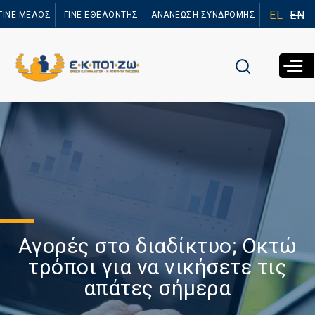
Παράκαμψη
EL
EN
ΓΙΝΕ ΜΕΛΟΣ
ΓΙΝΕ ΕΘΕΛΟΝΤΗΣ
ΑΝΑΝΕΩΣΗ ΣΥΝΔΡΟΜΗΣ
προς το
κυρίως
περιεχόμενο
Αγορές στο διαδίκτυο; Οκτώ
τρόποι για να νικήσετε τις
απάτες σήμερα