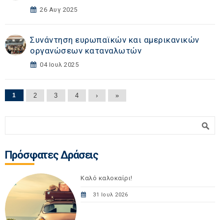
26 Αυγ 2025
Συνάντηση ευρωπαϊκών και αμερικανικών
οργανώσεων καταναλωτών
04 Ιουλ 2025
Σελίδες
1
2
3
4
›
»
Φόρμα αναζήτησης
Αναζήτηση
Πρόσφατες Δράσεις
Καλό καλοκαίρι!
31 Ιουλ 2026