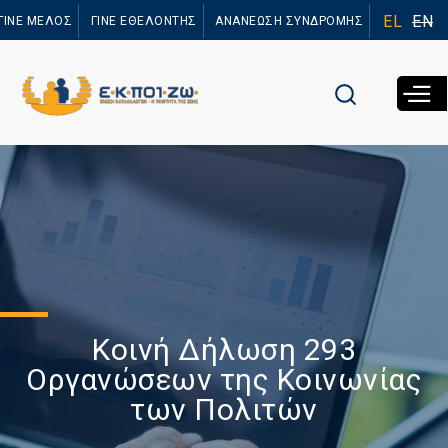
Παράκαμψη
EL
EN
ΓΙΝΕ ΜΕΛΟΣ
ΓΙΝΕ ΕΘΕΛΟΝΤΗΣ
ΑΝΑΝΕΩΣΗ ΣΥΝΔΡΟΜΗΣ
προς το
κυρίως
περιεχόμενο
Κοινή Δήλωση 293
Οργανώσεων της Κοινωνίας
των Πολιτών