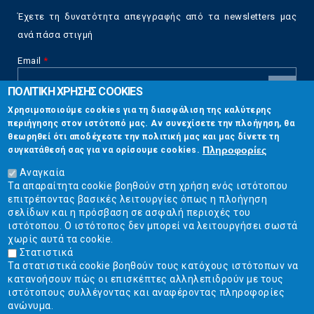
Έχετε τη δυνατότητα απεγγραφής από τα newsletters μας
ανά πάσα στιγμή
Email
*
ΠΟΛΙΤΙΚΗ ΧΡΗΣΗΣ COOKIES
CAPTCHA
Χρησιμοποιούμε cookies για τη διασφάλιση της καλύτερης
This
περιήγησης στον ιστότοπό μας. Αν συνεχίσετε την πλοήγηση, θα
Επικοινωνία
question is
θεωρηθεί ότι αποδέχεστε την πολιτική μας και μας δίνετε τη
for testing
Πληροφορίες
συγκατάθεσή σας για να ορίσουμε cookies.
whether or
Στουρνάρη 17, Αθήνα 10683
not you are a
Αναγκαία
human visitor
Τα απαραίτητα cookie βοηθούν στη χρήση ενός ιστότοπου
2103304444
and to
επιτρέποντας βασικές λειτουργίες όπως η πλοήγηση
prevent
σελίδων και η πρόσβαση σε ασφαλή περιοχές του
info@ekpizo.gr
automated
ιστότοπου. Ο ιστότοπος δεν μπορεί να λειτουργήσει σωστά
spam
χωρίς αυτά τα cookie.
www.ekpizo.gr
submissions.
Στατιστικά
Τα στατιστικά cookie βοηθούν τους κατόχους ιστότοπων να
5+2
Δευ - Πεμ:
10:00 πμ - 2:00 μμ
κατανοήσουν πώς οι επισκέπτες αλληλεπιδρούν με τους
Σάβ - Κυρ:
Κλειστά
ιστότοπους συλλέγοντας και αναφέροντας πληροφορίες
ανώνυμα.