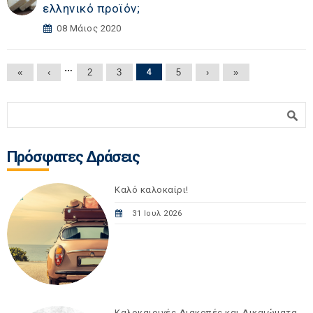
ελληνικό προϊόν;
08 Μάιος 2020
Σελίδες
…
«
‹
2
3
4
5
›
»
Φόρμα αναζήτησης
Αναζήτηση
Πρόσφατες Δράσεις
Καλό καλοκαίρι!
31 Ιουλ 2026
Καλοκαιρινές Διακοπές και Δικαιώματα