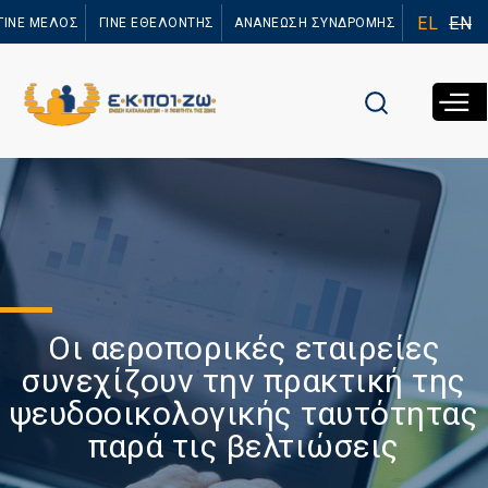
Παράκαμψη
EL
EN
ΓΙΝΕ ΜΕΛΟΣ
ΓΙΝΕ ΕΘΕΛΟΝΤΗΣ
ΑΝΑΝΕΩΣΗ ΣΥΝΔΡΟΜΗΣ
προς το
κυρίως
περιεχόμενο
Οι αεροπορικές εταιρείες
συνεχίζουν την πρακτική της
ψευδοοικολογικής ταυτότητας
παρά τις βελτιώσεις