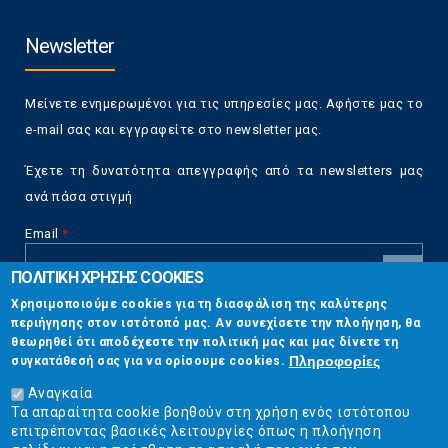
Newsletter
Μείνετε ενημερωμένοι για τις υπηρεσίες μας. Αφήστε μας το
e-mail σας και εγγραφείτε στο newsletter μας.
Έχετε τη δυνατότητα απεγγραφής από τα newsletters μας
ανά πάσα στιγμή
Email
*
ΠΟΛΙΤΙΚΗ ΧΡΗΣΗΣ COOKIES
CAPTCHA
Χρησιμοποιούμε cookies για τη διασφάλιση της καλύτερης
This
περιήγησης στον ιστότοπό μας. Αν συνεχίσετε την πλοήγηση, θα
Επικοινωνία
question is
θεωρηθεί ότι αποδέχεστε την πολιτική μας και μας δίνετε τη
for testing
Πληροφορίες
συγκατάθεσή σας για να ορίσουμε cookies.
whether or
Στουρνάρη 17, Αθήνα 10683
not you are a
Αναγκαία
human visitor
Τα απαραίτητα cookie βοηθούν στη χρήση ενός ιστότοπου
2103304444
and to
επιτρέποντας βασικές λειτουργίες όπως η πλοήγηση
prevent