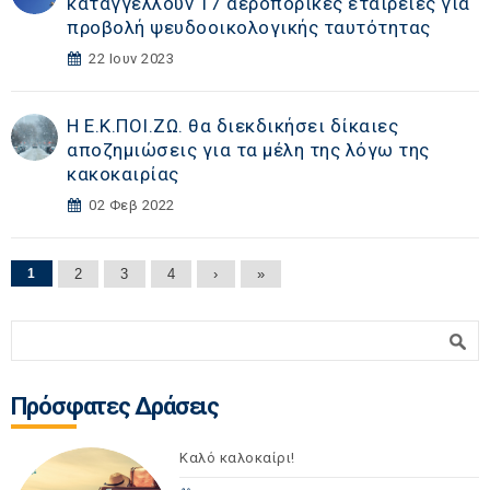
καταγγέλλουν 17 αεροπορικές εταιρείες για
προβολή ψευδοοικολογικής ταυτότητας
22 Ιουν 2023
Η Ε.Κ.ΠΟΙ.ΖΩ. θα διεκδικήσει δίκαιες
αποζημιώσεις για τα μέλη της λόγω της
κακοκαιρίας
02 Φεβ 2022
Σελίδες
1
2
3
4
›
»
Φόρμα αναζήτησης
Αναζήτηση
Πρόσφατες Δράσεις
Καλό καλοκαίρι!