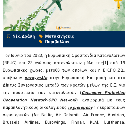
Νέα Δράση
Μετακινήσεις
Περιβάλλον
Τον Ιούνιο του 2023, η Ευρωπαϊκή Ομοσπονδία Καταναλωτών
(BEUC) και 23 ενώσεις καταναλωτών μέλη της
[1]
από 19
Ευρωπαϊκές χώρες, μεταξύ των οποίων και η Ε.Κ.ΠΟΙ.ΖΩ.,
υπέβαλαν
καταγγελία
στην Ευρωπαϊκή Επιτροπή και στο
Δίκτυο Συνεργασίας μεταξύ των κρατών μελών της Ε.Ε. για
την προστασία των καταναλωτών (
Consumer Protection
Cooperation Network-CPC Network
), αναφορικά με τους
παραπλανητικούς οικολογικούς
ισχυρισμούς
17 ευρωπαϊκών
αεροπορικών (Air Baltic, Air Dolomiti, Air France, Austrian,
Brussels Airlines, Eurowings, Finnair, KLM, Lufthansa,