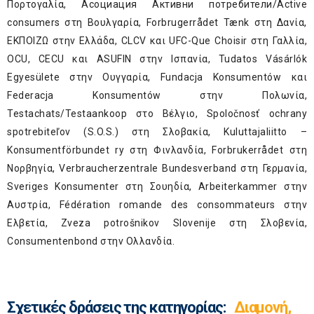
Πορτογαλία, Асоциация Активни потребители/Active
consumers στη Βουλγαρία, Forbrugerrådet Tænk στη Δανία,
ΕΚΠΟΙΖΩ στην Ελλάδα, CLCV και UFC-Que Choisir στη Γαλλία,
OCU, CECU και ASUFIN στην Ισπανία, Tudatos Vásárlók
Egyesülete στην Ουγγαρία, Fundacja Konsumentów και
Federacja Konsumentów στην Πολωνία,
Testachats/Testaankoop στο Βέλγιο, Spoločnosť ochrany
spotrebiteľov (S.O.S.) στη Σλοβακία, Kuluttajaliitto –
Konsumentförbundet ry στη Φινλανδία, Forbrukerrådet στη
Νορβηγία, Verbraucherzentrale Bundesverband στη Γερμανία,
Sveriges Konsumenter στη Σουηδία, Arbeiterkammer στην
Αυστρία, Fédération romande des consommateurs στην
Ελβετία, Zveza potrošnikov Slovenije στη Σλοβενία,
Consumentenbond στην Ολλανδία.
Σχετικές δράσεις της κατηγορίας:
Διαμονή,