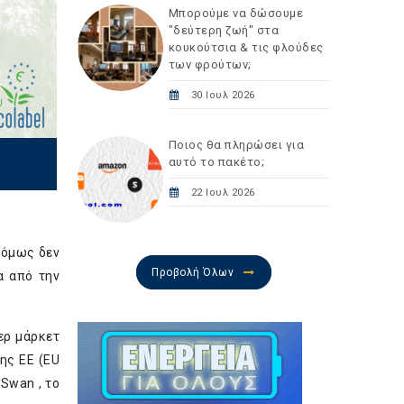
Μπορούμε να δώσουμε
"δεύτερη ζωή" στα
κουκούτσια & τις φλούδες
των φρούτων;
30 Ιουλ 2026
Ποιος θα πληρώσει για
αυτό το πακέτο;
22 Ιουλ 2026
 όμως δεν
Προβολή Όλων
α από την
ερ μάρκετ
ης ΕΕ (EU
Swan , το