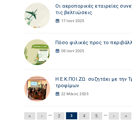
Οι αεροπορικές εταιρείες συν
τις βελτιώσεις
17 Ιουν 2025
Πόσο φιλικές προς το περιβάλλ
05 Ιουν 2025
Η Ε.Κ.ΠΟΙ.ΖΩ. συζητάει με την
τροφίμων
22 Μάιος 2025
Σελίδες
…
…
«
‹
2
3
4
5
›
»