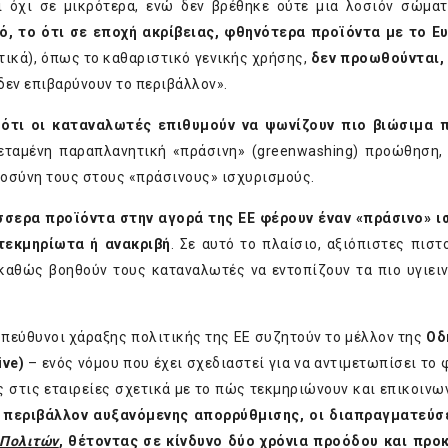
 όχι σε μικρότερα, ενώ δεν βρέθηκε ούτε μια λοσιόν σώματ
ό, το ότι σε εποχή ακρίβειας, φθηνότερα προϊόντα με το 
τικά), όπως το καθαριστικό γενικής χρήσης,
δεν προωθούνται,
δεν επιβαρύνουν το περιβάλλον».
 ότι οι καταναλωτές επιθυμούν να ψωνίζουν πιο βιώσιμα π
ταμένη παραπλανητική «πράσινη» (greenwashing) προώθηση,
τοσύνη τους στους «πράσινους» ισχυρισμούς.
σσερα προϊόντα στην αγορά της ΕΕ φέρουν έναν «πράσινο» ι
τεκμηρίωτα ή ανακριβή
. Σε αυτό το πλαίσιο, αξιόπιστες πιστ
 καθώς βοηθούν τους καταναλωτές να εντοπίζουν τα πιο υγιειν
 υπεύθυνοι χάραξης πολιτικής της ΕΕ συζητούν το μέλλον της
Οδ
ive
)
– ενός νόμου που έχει σχεδιαστεί για να αντιμετωπίσει το 
 στις εταιρείες σχετικά με το πώς τεκμηριώνουν και επικοινω
 περιβάλλον αυξανόμενης απορρύθμισης, οι διαπραγματεύσε
 Πολιτών
, θέτοντας σε κίνδυνο δύο χρόνια προόδου και πρ