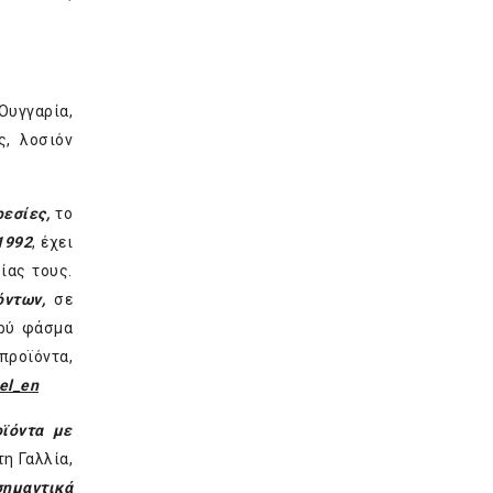
 Ουγγαρία,
ς, λοσιόν
ρεσίες,
το
1992
, έχει
ίας τους.
ϊόντων,
σε
υρύ φάσμα
ροϊόντα,
el_en
οϊόντα με
η Γαλλία,
σημαντικά