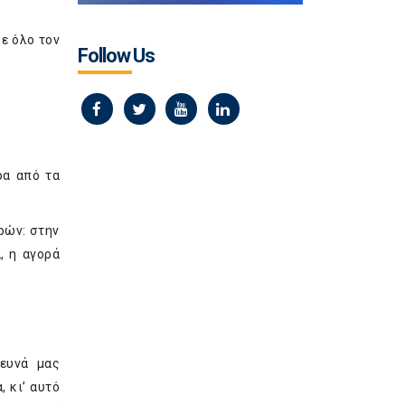
ε όλο τον
Follow Us
ρα από τα
ρών: στην
, η αγορά
ρευνά μας
 κι’ αυτό