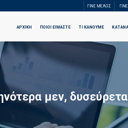
Παράκαμψη
ΓΙΝΕ ΜΕΛΟΣ
ΓΙΝ
προς το
κυρίως
περιεχόμενο
ΑΡΧΙΚΗ
ΠΟΙΟΙ ΕΙΜΑΣΤΕ
ΤΙ ΚΑΝΟΥΜΕ
ΚΑΤΑΝ
νότερα μεν, δυσεύρετα