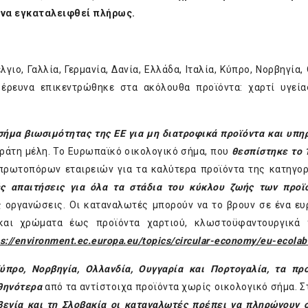
 να εγκαταλειφθεί πλήρως.
γιο, Γαλλία, Γερμανία, Δανία, Ελλάδα, Ιταλία, Κύπρο, Νορβηγία,
 έρευνα επικεντρώθηκε στα ακόλουθα προϊόντα: χαρτί υγεία
 σήμα βιωσιμότητας της ΕΕ για μη διατροφικά προϊόντα και υπη
κράτη μέλη. Το Ευρωπαϊκό οικολογικό σήμα, που
θεσπίστηκε το 
πρωτοπόρων εταιρειών για τα καλύτερα προϊόντα της κατηγορ
ές απαιτήσεις για όλα τα στάδια του κύκλου ζωής των προ
ς οργανώσεις. Οι καταναλωτές μπορούν να το βρουν σε ένα ε
και χρώματα έως προϊόντα χαρτιού, κλωστοϋφαντουργικά π
ps://environment.ec.europa.eu/topics/circular-economy/eu-ecolab
Κύπρο, Νορβηγία, Ολλανδία, Ουγγαρία και Πορτογαλία, τα πρ
φθηνότερα
από τα αντίστοιχα προϊόντα χωρίς οικολογικό σήμα. Στ
ενία και τη Σλοβακία οι καταναλωτές πρέπει να πληρώνουν 