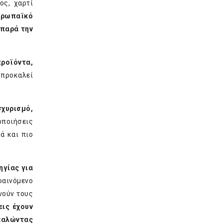
ος, χαρτί
Ευρωπαϊκό
 παρά την
ροϊόντα,
 προκαλεί
σχυρισμό,
οποιήσεις
ά και πιο
ηγίας για
φαινόμενο
νούν τους
ις έχουν
οκαλώντας