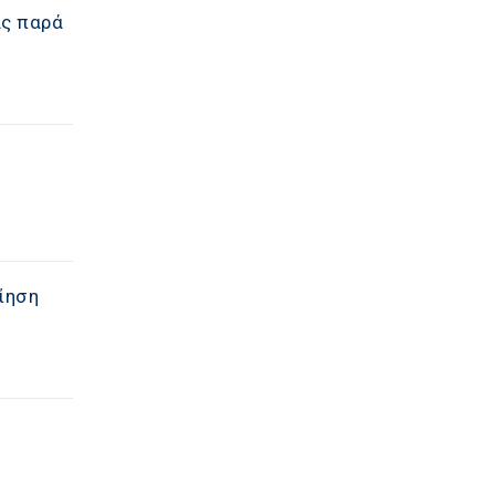
ας παρά
οίηση