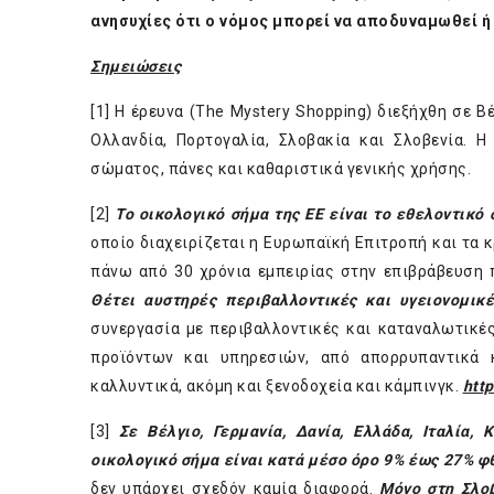
ανησυχίες ότι ο νόμος μπορεί να αποδυναμωθεί ή
Σημειώσεις
[1] Η έρευνα (The Mystery Shopping) διεξήχθη σε Βέλ
Ολλανδία, Πορτογαλία, Σλοβακία και Σλοβενία. Η
σώματος, πάνες και καθαριστικά γενικής χρήσης.
[2]
Το οικολογικό σήμα της ΕΕ είναι το εθελοντικό
οποίο διαχειρίζεται η Ευρωπαϊκή Επιτροπή και τα 
πάνω από 30 χρόνια εμπειρίας στην επιβράβευση 
Θέτει αυστηρές περιβαλλοντικές και υγειονομικ
συνεργασία με περιβαλλοντικές και καταναλωτικέ
προϊόντων και υπηρεσιών, από απορρυπαντικά 
καλλυντικά, ακόμη και ξενοδοχεία και κάμπινγκ.
htt
[3]
Σε Βέλγιο, Γερμανία, Δανία, Ελλάδα, Ιταλία, 
οικολογικό σήμα είναι κατά μέσο όρο 9% έως 27% 
δεν υπάρχει σχεδόν καμία διαφορά.
Μόνο στη Σλοβ