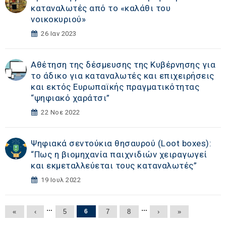
καταναλωτές από το «καλάθι του
νοικοκυριού»
26 Ιαν 2023
Αθέτηση της δέσμευσης της Κυβέρνησης για
το άδικο για καταναλωτές και επιχειρήσεις
και εκτός Ευρωπαϊκής πραγματικότητας
“ψηφιακό χαράτσι”
22 Νοε 2022
Ψηφιακά σεντούκια θησαυρού (Loot boxes):
“Πως η βιομηχανία παιχνιδιών χειραγωγεί
και εκμεταλλεύεται τους καταναλωτές”
19 Ιουλ 2022
Σελίδες
…
…
«
‹
5
6
7
8
›
»