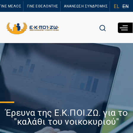
Παράκαμψη
EL
EN
ΓΙΝΕ ΜΕΛΟΣ
ΓΙΝΕ ΕΘΕΛΟΝΤΗΣ
ΑΝΑΝΕΩΣΗ ΣΥΝΔΡΟΜΗΣ
προς το
κυρίως
περιεχόμενο
Έρευνα της Ε.Κ.ΠΟΙ.ΖΩ. για το
"καλάθι του νοικοκυριού"