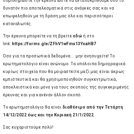
συμπληρώστε την έρευνα ώστε να ανταποκριθούμε όσο το
δυνατόν πιο αποτελεσματικά στις ανάγκες σας και να
επωφεληθούν με τη δράση μας όλο και περισσότεροι
καταναλωτές.
Την έρευνα μπορείτε να τη βρείτε
εδώ
ή στο
link:
https://forms.gle/ZFhV1wFmx13YxaHB7
Όσο για τα προσωπικά δεδομένα... μην ανησυχείτε! Το
ερωτηματολόγιο είναι ανώνυμο. Τα υπόλοιπα δημογραφικά
κυρίως στοιχεία που θα μοιραστείτε μαζί μας είναι άκρως
εμπιστευτικά και θα χρησιμοποιηθούν συγκεντρωτικά,
αποκλειστικά και μόνο για τους σκοπούς της συγκεκριμένης
έρευνας και για κανέναν άλλον σκοπό.
Το ερωτηματολόγιο θα είναι
διαθέσιμο
από την Τετάρτη
14/12/2022 έως και την Κυριακή 21/1/2022
.
Σας ευχαριστούμε πολύ!