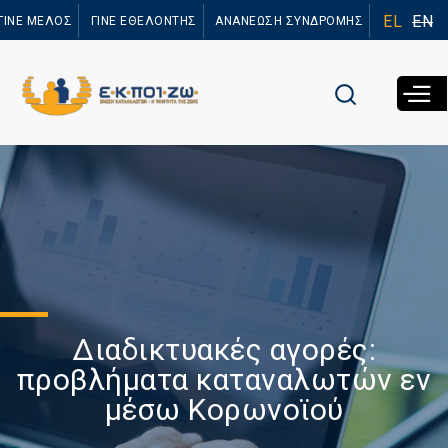
Παράκαμψη
EL
EN
ΓΙΝΕ ΜΕΛΟΣ
ΓΙΝΕ ΕΘΕΛΟΝΤΗΣ
ΑΝΑΝΕΩΣΗ ΣΥΝΔΡΟΜΗΣ
προς το
κυρίως
περιεχόμενο
Διαδικτυακές αγορές:
προβλήματα καταναλωτών εν
μέσω Κορωνοϊού