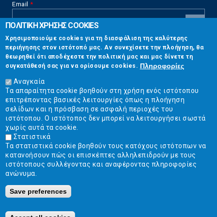
Email
*
ΠΟΛΙΤΙΚΗ ΧΡΗΣΗΣ COOKIES
CAPTCHA
Χρησιμοποιούμε cookies για τη διασφάλιση της καλύτερης
This
περιήγησης στον ιστότοπό μας. Αν συνεχίσετε την πλοήγηση, θα
Επικοινωνία
question is
θεωρηθεί ότι αποδέχεστε την πολιτική μας και μας δίνετε τη
for testing
Πληροφορίες
συγκατάθεσή σας για να ορίσουμε cookies.
whether or
Στουρνάρη 17, Αθήνα 10683
not you are a
Αναγκαία
human visitor
Τα απαραίτητα cookie βοηθούν στη χρήση ενός ιστότοπου
2103304444
and to
επιτρέποντας βασικές λειτουργίες όπως η πλοήγηση
prevent
σελίδων και η πρόσβαση σε ασφαλή περιοχές του
info@ekpizo.gr
automated
ιστότοπου. Ο ιστότοπος δεν μπορεί να λειτουργήσει σωστά
spam
χωρίς αυτά τα cookie.
www.ekpizo.gr
submissions.
Στατιστικά
Τα στατιστικά cookie βοηθούν τους κατόχους ιστότοπων να
5+2
Δευ - Πεμ:
10:00 πμ - 2:00 μμ
κατανοήσουν πώς οι επισκέπτες αλληλεπιδρούν με τους
Σάβ - Κυρ:
Κλειστά
ιστότοπους συλλέγοντας και αναφέροντας πληροφορίες
ανώνυμα.
Save preferences
Ε.Κ.ΠΟΙ.ΖΩ. | Ένωση Καταναλωτών - Η Ποιότητα Της Ζωής © 2019
Κατασκευή ιστοσελίδων Istology | Web & Marketing Solutions