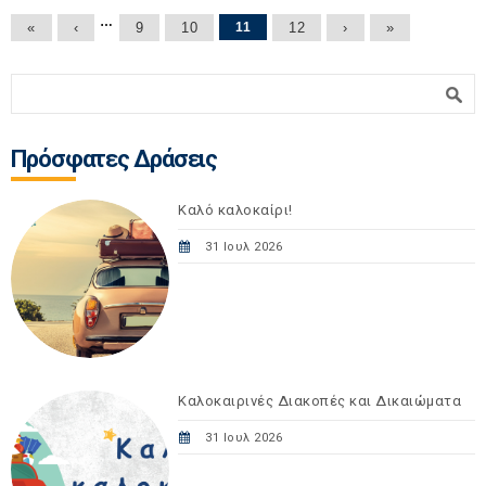
Σελίδες
…
«
‹
9
10
11
12
›
»
Φόρμα αναζήτησης
Αναζήτηση
Πρόσφατες Δράσεις
Καλό καλοκαίρι!
31 Ιουλ 2026
Καλοκαιρινές Διακοπές και Δικαιώματα
31 Ιουλ 2026