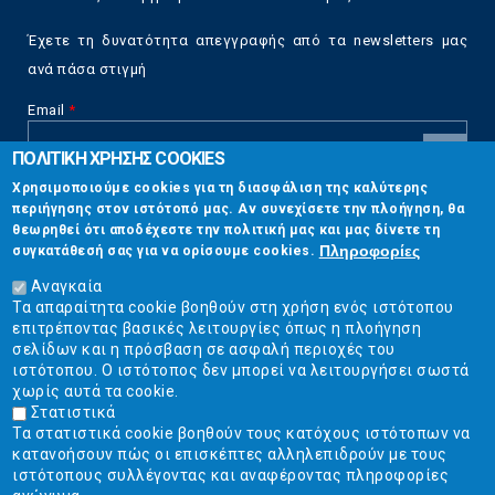
Έχετε τη δυνατότητα απεγγραφής από τα newsletters μας
ανά πάσα στιγμή
Email
*
ΠΟΛΙΤΙΚΗ ΧΡΗΣΗΣ COOKIES
CAPTCHA
Χρησιμοποιούμε cookies για τη διασφάλιση της καλύτερης
This
περιήγησης στον ιστότοπό μας. Αν συνεχίσετε την πλοήγηση, θα
Επικοινωνία
question is
θεωρηθεί ότι αποδέχεστε την πολιτική μας και μας δίνετε τη
for testing
Πληροφορίες
συγκατάθεσή σας για να ορίσουμε cookies.
whether or
Στουρνάρη 17, Αθήνα 10683
not you are a
Αναγκαία
human visitor
Τα απαραίτητα cookie βοηθούν στη χρήση ενός ιστότοπου
2103304444
and to
επιτρέποντας βασικές λειτουργίες όπως η πλοήγηση
prevent
σελίδων και η πρόσβαση σε ασφαλή περιοχές του
info@ekpizo.gr
automated
ιστότοπου. Ο ιστότοπος δεν μπορεί να λειτουργήσει σωστά
spam
χωρίς αυτά τα cookie.
www.ekpizo.gr
submissions.
Στατιστικά
Τα στατιστικά cookie βοηθούν τους κατόχους ιστότοπων να
5+2
Δευ - Πεμ:
10:00 πμ - 2:00 μμ
κατανοήσουν πώς οι επισκέπτες αλληλεπιδρούν με τους
Σάβ - Κυρ:
Κλειστά
ιστότοπους συλλέγοντας και αναφέροντας πληροφορίες