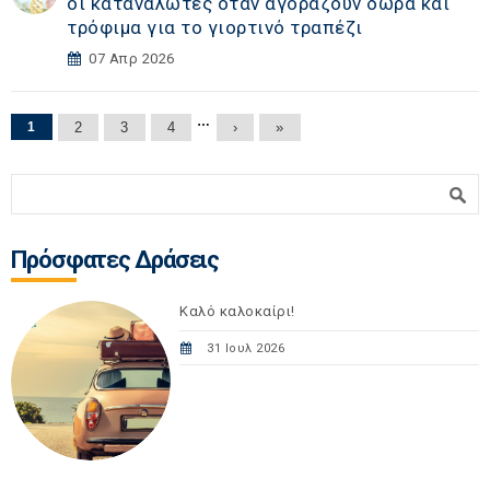
οι καταναλωτές όταν αγοράζουν δώρα και
τρόφιμα για το γιορτινό τραπέζι
07 Απρ 2026
Σελίδες
…
1
2
3
4
›
»
Φόρμα αναζήτησης
Αναζήτηση
Πρόσφατες Δράσεις
Καλό καλοκαίρι!
31 Ιουλ 2026